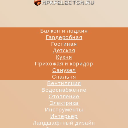
NPKFE
Балкон и лоджия
Гардеробная
Гостиная
Детская
Кухня
Прихожая и коридор
Санузел
Спальня
Вентиляция
Водоснабжение
Отопление
Электрика
Инструменты
Интерьер
Ландшафтный дизайн