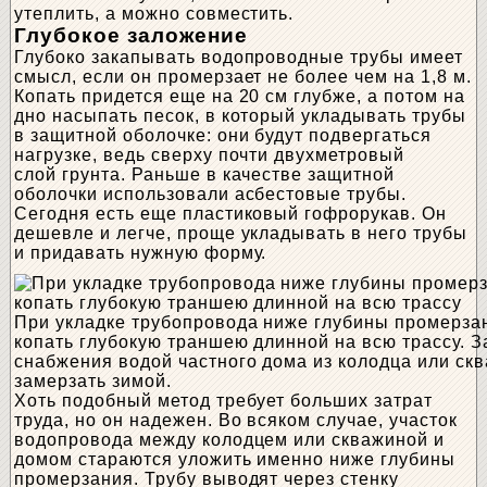
утеплить, а можно совместить.
Глубокое заложение
Глубоко закапывать водопроводные трубы имеет
смысл, если он промерзает не более чем на 1,8 м.
Копать придется еще на 20 см глубже, а потом на
дно насыпать песок, в который укладывать трубы
в защитной оболочке: они будут подвергаться
нагрузке, ведь сверху почти двухметровый
слой грунта. Раньше в качестве защитной
оболочки использовали асбестовые трубы.
Сегодня есть еще пластиковый гофрорукав. Он
дешевле и легче, проще укладывать в него трубы
и придавать нужную форму.
При укладке трубопровода ниже глубины промерза
копать глубокую траншею длинной на всю трассу. З
снабжения водой частного дома из колодца или ск
замерзать зимой.
Хоть подобный метод требует больших затрат
труда, но он надежен. Во всяком случае, участок
водопровода между колодцем или скважиной и
домом стараются уложить именно ниже глубины
промерзания. Трубу выводят через стенку