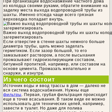
При организации водоснабжение частного дома
из колодца своими руками, обратите внимание на
заделку места выхода водопроводной трубы из
шахты. Именно отсюда чаще всего грязная
верховодка попадает внутрь.
Важно выход водопроводной трубы их шахты коло
загерметизировать
Если отверстие в стенке шахты немного больше
диаметра трубы, щель можно заделать
герметиком. Если зазор большой, то его
замазывают раствором, а после высыхания
промазывают гидроизолирующим составом,
битумной пропиткой, например, или составом на
основе цемента. Промазать желательно и
снаружи, и изнутри.
Из чего состоит
Источник воды и ввод трассы в дом — далеко не
вся система водоснабжения. Нужны еще
фильтры
. Первая, грубая фильтрация происходит
еще в точке всасывания. В таком виде ее можно
использовать для технических целей, например,
завести в туалет. Но даже для полива