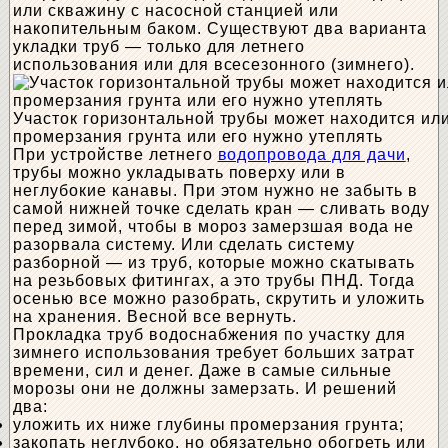
или скважину с насосной станцией или
накопительным баком. Существуют два варианта
укладки труб — только для летнего
использования или для всесезонного (зимнего).
Участок горизонтальной трубы может находится ил
промерзания грунта или его нужно утеплять
При устройстве летнего
водопровода для дачи
,
трубы можно укладывать поверху или в
неглубокие канавы. При этом нужно не забыть в
самой нижней точке сделать кран — сливать воду
перед зимой, чтобы в мороз замерзшая вода не
разорвала систему. Или сделать систему
разборной — из труб, которые можно скатывать
на резьбовых фитингах, а это трубы ПНД. Тогда
осенью все можно разобрать, скрутить и уложить
на хранения. Весной все вернуть.
Прокладка труб водоснабжения по участку для
зимнего использования требует больших затрат
времени, сил и денег. Даже в самые сильные
морозы они не должны замерзать. И решений
два:
уложить их ниже глубины промерзания грунта;
закопать неглубоко, но обязательно обогреть или