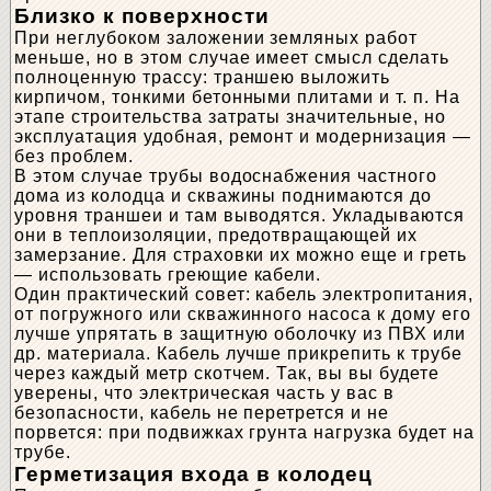
Близко к поверхности
При неглубоком заложении земляных работ
меньше, но в этом случае имеет смысл сделать
полноценную трассу: траншею выложить
кирпичом, тонкими бетонными плитами и т. п. На
этапе строительства затраты значительные, но
эксплуатация удобная, ремонт и модернизация —
без проблем.
В этом случае трубы водоснабжения частного
дома из колодца и скважины поднимаются до
уровня траншеи и там выводятся. Укладываются
они в теплоизоляции, предотвращающей их
замерзание. Для страховки их можно еще и греть
— использовать греющие кабели.
Один практический совет: кабель электропитания,
от погружного или скважинного насоса к дому его
лучше упрятать в защитную оболочку из ПВХ или
др. материала. Кабель лучше прикрепить к трубе
через каждый метр скотчем. Так, вы вы будете
уверены, что электрическая часть у вас в
безопасности, кабель не перетрется и не
порвется: при подвижках грунта нагрузка будет на
трубе.
Герметизация входа в колодец