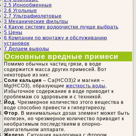
2.5
Ионообменные
2.6
Угольные
2.7
Ультрафиолетовые
3
Механические фильтры
4
Какую систему водоочистки лучше выбрать
5
Цены
6
Компании по монтажу и обслуживанию
установок
7
Делаем выводы
Основные вредные примеси
Помимо обычных частиц грязи, в воде
содержится масса других примесей. Вот
некоторые из них:
Соли кальция
– Ca(HCO3)2 и магния –
Mg(HCO3), образующие
жесткость воды
.
Избыточное содержание в воде приводит к
проблемам со здоровьем и с техникой.
Йод
. Чрезмерное количество этого вещества в
воде способно привести к гипертиреозу.
Фтор
. В минимальных дозах элемент может быть
полезен, но чрезмерное количество приводит к
необратимым последствиям в опорно-
двигательном аппарате.
Железо
. Ситуация аналогична с фтором.