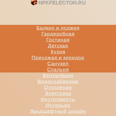
NPKFE
Балкон и лоджия
Гардеробная
Гостиная
Детская
Кухня
Прихожая и коридор
Санузел
Спальня
Вентиляция
Водоснабжение
Отопление
Электрика
Инструменты
Интерьер
Ландшафтный дизайн