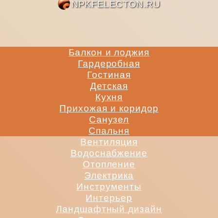
NPKFE
Балкон и лоджия
Гардеробная
Гостиная
Детская
Кухня
Прихожая и коридор
Санузел
Спальня
Вентиляция
Водоснабжение
Отопление
Электрика
Инструменты
Интерьер
Ландшафтный дизайн