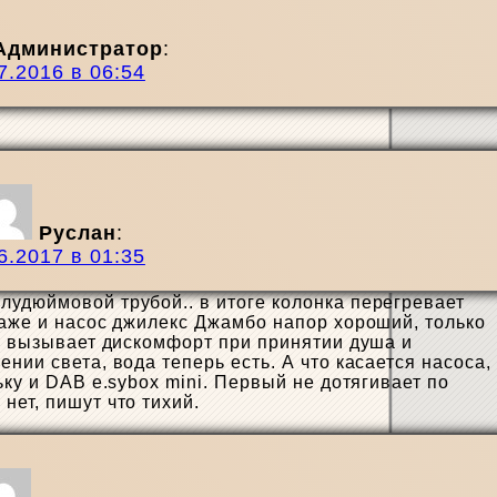
Администратор
:
7.2016 в 06:54
Руслан
:
6.2017 в 01:35
лудюймовой трубой.. в итоге колонка перегревает
таже и насос джилекс Джамбо напор хороший, только
то вызывает дискомфорт при принятии душа и
нии света, вода теперь есть. А что касается насоса,
ьку и DAB e.sybox mini. Первый не дотягивает по
нет, пишут что тихий.