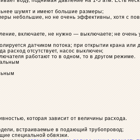
ивает воду, поднимая давление на 1-3 атм. Есть не
льнее шумят и имеют большие размеры;
еры небольшие, но не очень эффективны, хотя с по
ение, включаете, не нужно — выключаете; не очень у
лируется датчиком потока; при открытии крана или 
да расход отсутствует, насос выключен;
ючателя работают то в одном, то в другом режиме.
льным
ивностью, которая зависит от величины расхода.
одели, встраиваемые в подающий трубопровод;
щие специальной обвязки.