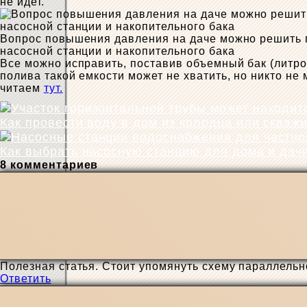
не идет.
Вопрос повышения давления на даче можно решить
насосной станции и накопительного бака
Все можно исправить, поставив объемный бак (литров
полива такой емкости может не хватить, но никто н
читаем
тут.
Как провести воду в дом из колодца или скваж
Как выбрать насосную станцию для дома и дач
8 комментариев
Полезная статья. Стоит упомянуть схему параллельно
Ответить