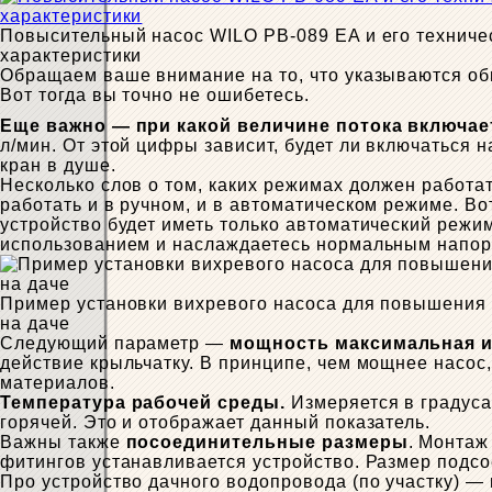
Повысительный насос WILO PB-089 EA и его техниче
характеристики
Обращаем ваше внимание на то, что указываются об
Вот тогда вы точно не ошибетесь.
Еще важно — при какой величине потока включае
л/мин. От этой цифры зависит, будет ли включаться н
кран в душе.
Несколько слов о том, каких режимах должен работа
работать и в ручном, и в автоматическом режиме. Во
устройство будет иметь только автоматический режи
использованием и наслаждаетесь нормальным напоро
Пример установки вихревого насоса для повышения
на даче
Следующий параметр —
мощность максимальная и
действие крыльчатку. В принципе, чем мощнее насос,
материалов.
Температура рабочей среды.
Измеряется в градуса
горячей. Это и отображает данный показатель.
Важны также
посоединительные размеры
. Монтаж
фитингов устанавливается устройство. Размер подсо
Про устройство дачного водопровода (по участку) —