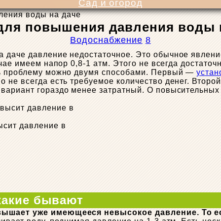
Сад и огород
ления воды на даче
для повышения давления воды 
Водоснабжение
8
 даче давление недостаточное. Это обычное явление
чае имеем напор 0,8-1 атм. Этого не всегда достаточ
ть проблему можно двумя способами. Первый —
устан
 не всегда есть требуемое количество денег. Второ
ариант гораздо менее затратный. О повысительных н
ысит давление в
какие бывают
ышает уже имеющееся невысокое давление. То ест