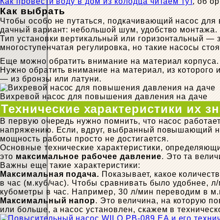
Как провести воду в дом из колодца читаем тут
, об о
Как выбрать
Чтобы особо не путаться, подкачивающий насос для
дачный вариант: небольшой шум, удобство монтажа.
Тип установки вертикальный или горизонтальный — за
многоступенчатая регулировка, но такие насосы сто
Еще можно обратить внимание на материал корпуса. 
Нужно обратить внимание на материал, из которого 
— из бронзы или латуни.
Вихревой насос для повышения давления на даче
Технические характеристики их з
В первую очередь нужно помнить, что насос работае
напряжению. Если, вдруг, выбранный повышающий на
мощность работы просто не достигается.
Основные технические характеристики, определяющ
это
максимальное рабочее давление
. Это та вели
Важны еще такие характеристики:
Максимальная подача.
Показывает, какое количеств
в час (м.куб/час). Чтобы сравнивать было удобнее, 
кубометры в час. Например, 30 л/мин переводим в м.к
Максимальный напор
. Это величина, на которую п
или больше, а насос установлен, скажем в техническ