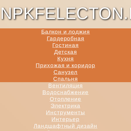
NPKFELECTON.
Балкон и лоджия
Гардеробная
Гостиная
Детская
Кухня
Прихожая и коридор
Санузел
Спальня
Вентиляция
Водоснабжение
Отопление
Электрика
Инструменты
Интерьер
Ландшафтный дизайн