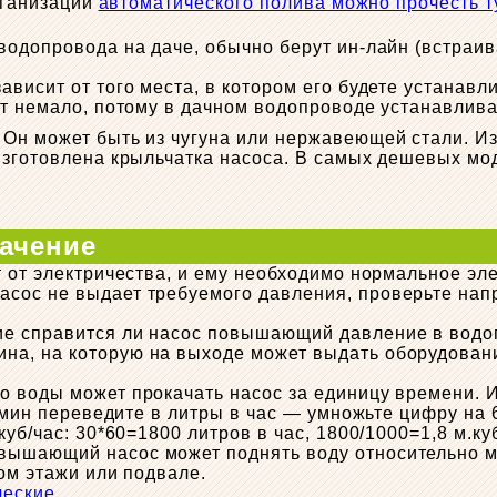
рганизации
автоматического полива можно прочесть т
 водопровода на даче, обычно берут ин-лайн (встра
висит от того места, в котором его будете устанавл
ят немало, потому в дачном водопроводе устанавлива
Он может быть из чугуна или нержавеющей стали. Из 
изготовлена крыльчатка насоса. В самых дешевых мод
начение
т от электричества, и ему необходимо нормальное эл
сос не выдает требуемого давления, проверьте нап
ие справится ли насос повышающий давление в водо
чина, на которую на выходе может выдать оборудован
о воды может прокачать насос за единицу времени. И
л/мин переведите в литры в час — умножьте цифру на
уб/час: 30*60=1800 литров в час, 1800/1000=1,8 м.куб
овышающий насос может поднять воду относительно м
ом этажи или подвале.