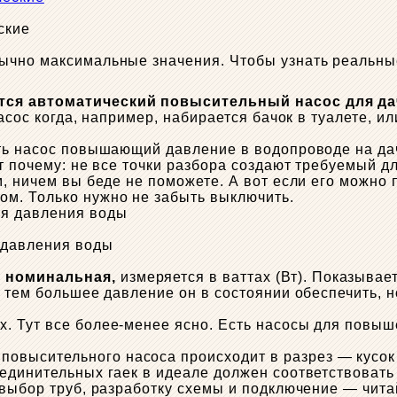
ские
ычно максимальные значения. Чтобы узнать реальные
тся автоматический повысительный насос для да
асос когда, например, набирается бачок в туалете, ил
ть насос повышающий давление в водопроводе на дач
т почему: не все точки разбора создают требуемый д
м, ничем вы беде не поможете. А вот если его можно
м. Только нужно не забыть выключить.
 давления воды
 номинальная,
измеряется в ваттах (Вт). Показывае
 тем большее давление он в состоянии обеспечить, н
х. Тут все более-менее ясно. Есть насосы для повыш
 повысительного насоса происходит в разрез — кусок
единительных гаек в идеале должен соответствовать
 выбор труб, разработку схемы и подключение — чит