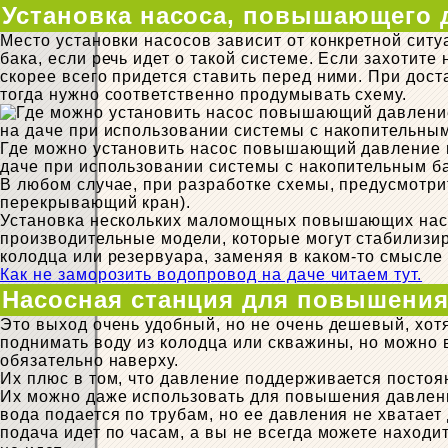
Установка насоса, повышающего 
Место установки насосов зависит от конкретной сит
бака, если речь идет о такой системе. Если захотите 
скорее всего придется ставить перед ними. При дост
тогда нужно соответственно продумывать схему.
Где можно установить насос повышающий давление 
даче при использовании системы с накопительным б
В любом случае, при разработке схемы, предусмотри
перекрывающий кран).
Установка нескольких маломощных повышающих насос
производительные модели, которые могут стабилизи
колодца или резервуара, заменяя в каком-то смысле
Как не заморозить водопровод на даче читаем тут.
Насосная станция для повышения
Это выход очень удобный, но не очень дешевый, хот
поднимать воду из колодца или скважины, но можно 
обязательно наверху.
Их плюс в том, что давление поддерживается постоя
Их можно даже использовать для повышения давления
вода подается по трубам, но ее давления не хватает 
подача идет по часам, а вы не всегда можете находит