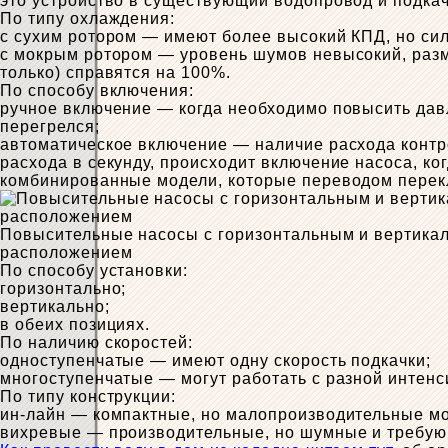
это устройство в существующий водопровод и подкач
По типу охлаждения:
с сухим ротором — имеют более высокий КПД, но си
с мокрым ротором — уровень шумов невысокий, разм
только) справятся на 100%.
По способу включения:
ручное включение — когда необходимо повысить давл
перегрелся;
автоматическое включение — наличие расхода контро
расхода в секунду, происходит включение насоса, ког
комбинированные модели, которые переводом перекл
Повысительные насосы с горизонтальным и вертика
расположением
По способу установки:
горизонтально;
вертикально;
в обеих позициях.
По наличию скоростей:
одноступенчатые — имеют одну скорость подкачки;
многоступенчатые — могут работать с разной интенс
По типу конструкции:
ин-лайн — компактные, но малопроизводительные м
вихревые — производительные, но шумные и требую