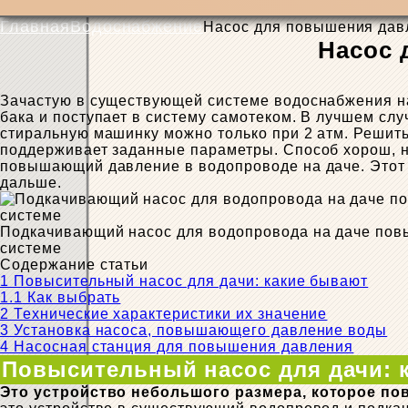
Главная
Водоснабжение
Насос для повышения дав
Насос 
Зачастую в существующей системе водоснабжения на
бака и поступает в систему самотеком. В лучшем слу
стиральную машинку можно только при 2 атм. Реши
поддерживает заданные параметры. Способ хорош, но
повышающий давление в водопроводе на даче. Этот в
дальше.
Подкачивающий насос для водопровода на даче пов
системе
Содержание статьи
1
Повысительный насос для дачи: какие бывают
1.1
Как выбрать
2
Технические характеристики их значение
3
Установка насоса, повышающего давление воды
4
Насосная станция для повышения давления
Повысительный насос для дачи: 
Это устройство небольшого размера, которое пов