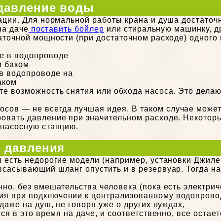
давление воды
уации. Для нормальной работы крана и душа достаточ
на даче
поставить бойлер
или стиральную машинку, др
аточной мощности (при достаточном расходе) одного 
в водопроводе на
аком
те возможность снятия или обхода насоса. Это дела
ов — не всегда лучшая идея. В таком случае может
ровать давление при значительном расходе. Некотор
 насосную станцию.
 давления
я есть недорогие модели (например, установки Джиле
всасывающий шланг опустить и в резервуар. Тогда на
нно, без вмешательства человека (пока есть электри
 при подключении к централизованному водопроводу.
даже на душ, не говоря уже о других нуждах,
ся в это время на даче, и соответственно, все остает