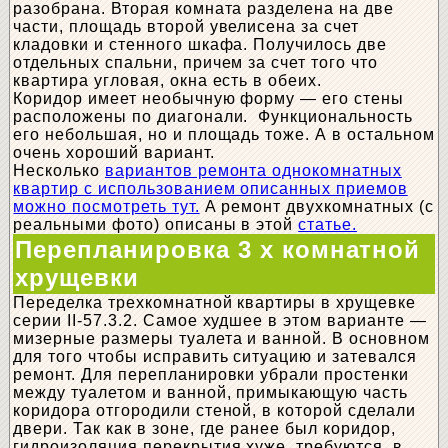
разобрана. Вторая комната разделена на две
части, площадь второй увелисена за счет
кладовки и стенного шкафа. Получилось две
отдельных спальни, причем за счет того что
квартира угловая, окна есть в обеих.
Коридор имеет необычную форму — его стены
расположены по диагонали. Функциональность
его небольшая, но и площадь тоже. А в остальном
очень хороший вариант.
Несколько
вариантов ремонта однокомнатных
квартир с использованием описанных приемов
можно посмотреть тут.
А ремонт двухкомнатных (с
реальными фото) описаны в этой
статье.
Перепланировка 3 х комнатной
хрущевки
Переделка трехкомнатной квартиры в хрущевке
серии II-57.3.2. Самое худшее в этом варианте —
мизерные размеры туалета и ванной. В основном
для того чтобы исправить ситуацию и затевался
ремонт. Для перепланировки убрали простенки
между туалетом и ванной, примыкающую часть
коридора отгородили стеной, в которой сделали
двери. Так как в зоне, где ранее был коридор,
гидроизоляция перекрытия хуже, требуются в