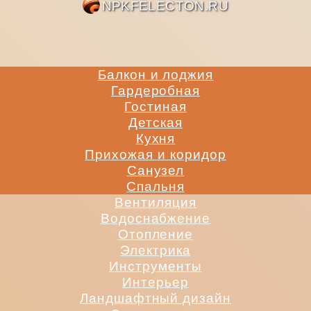
NPKFE
Балкон и лоджия
Гардеробная
Гостиная
Детская
Кухня
Прихожая и коридор
Санузел
Спальня
Вентиляция
Водоснабжение
Отопление
Электрика
Инструменты
Интерьер
Ландшафтный дизайн