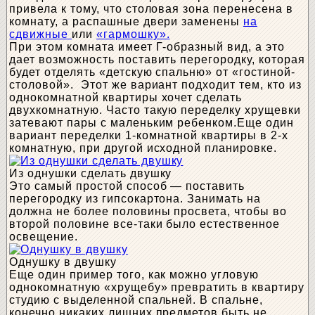
привела к тому, что столовая зона перенесена в
комнату, а распашные двери заменены
на
сдвижные
или
«гармошку».
При этом комната имеет Г-образный вид, а это
дает возможность поставить перегородку, которая
будет отделять «детскую спальню» от «гостиной-
столовой». Этот же вариант подходит тем, кто из
однокомнатной квартиры хочет сделать
двухкомнатную. Часто такую переделку хрущевки
затевают пары с маленьким ребенком.Еще один
вариант переделки 1-комнатной квартиры в 2-х
комнатную, при другой исходной планировке.
Из однушки сделать двушку
Это самый простой способ — поставить
перегородку из гипсокартона. Занимать на
должна не более половины просвета, чтобы во
второй половине все-таки было естественное
освещение.
Однушку в двушку
Еще один пример того, как можно угловую
однокомнатную «хрущебу» превратить в квартиру
студию с выделенной спальней. В спальне,
конечно никаких лишних предметов быть не