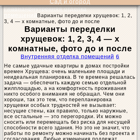
Сад и огород
Главная
Внутренняя отделка
помещений
Варианты переделки хрущевок: 1, 2,
3, 4 — х комнатные, фото до и после
Варианты переделки
хрущевок: 1, 2, 3, 4 — х
комнатные, фото до и после
Внутренняя отделка помещений
6
Не самые удачные квартиры в домах постройки
времен Хрущева: очень маленькие площади и
неидеальная планировка. В те времена решалась
задача — обеспечить каждую семью отдельной
жилплощадью, а на комфортность проживания
никто особого внимания не обращал. Чем они
хороши, так это тем, что перепланировка
хрущевки особых трудностей не вызывает:
несущие стены, как правило, только наружные,
все остальные — это перегородки. Их можно
сносить или перемещать без риска для несущей
способности всего здания. Но это не значит, что
работы по ремонту можно начинать без проекта и
согласования. Любые изменения подлежат