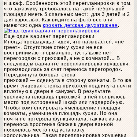
и шкаф. Особенность этой перепланировки в том,
что заказчику требовалось на такой небольшой
площади иметь 5 спальных мест: для 3 детей и 2
для взрослых. Как видите на фото все они
имеются: одна
кровать детская двухэтажная
.
Еще один вариант перепланировки
Иногда предыдущая идея, что называется, «не
греет». Отсутствие стен у кухни не все
воспринимают нормально, пусть даже нет
перегородки с прихожей, а не с комнатой… В
следующем варианте перепланировка хрущевки
производилась за счет переноса перегородок.
Передвинута боковая стена
прихожей — сдвинута в сторону комнаты. В то же
время лицевая стенка прихожей подвинута почти
вплотную к двери в санузел. В результате
увеличена площадь прихожей, в ней появилось
место под встроенный шкаф или гардеробную.
Чтобы компенсировать уменьшение площади
комнаты, уменьшена площадь кухни. Но она
почти не потеряла функционала, так как из-за
переноса простенка ближе к двери ванной
появилось место под установку
холодильника. Такая перепланировка хрущевки