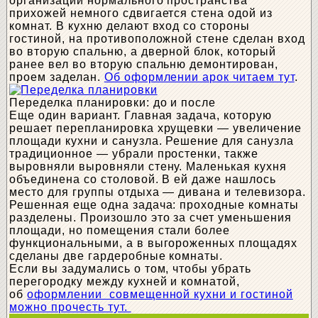
организации нормального пространства
прихожей немного сдвигается стена одой из
комнат. В кухню делают вход со стороны
гостиной, на противоположной стене сделан вход
во вторую спальню, а дверной блок, который
ранее вел во вторую спальню демонтирован,
проем заделан.
Об оформлении арок читаем тут
.
Переделка планировки: до и после
Еще один вариант. Главная задача, которую
решает перепланировка хрущевки — увеличение
площади кухни и санузла. Решение для санузла
традиционное — убрали простенки, также
выровняли выровняли стену. Маленькая кухня
объединена со столовой. В ей даже нашлось
место для группы отдыха — дивана и телевизора.
Решенная еще одна задача: проходные комнаты
разделены. Произошло это за счет уменьшения
площади, но помещения стали более
функциональными, а в выгороженных площадях
сделаны две гардеробные комнаты.
Если вы задумались о том, чтобы убрать
перегородку между кухней и комнатой,
об
оформлении совмещенной кухни и гостиной
можно прочесть тут.