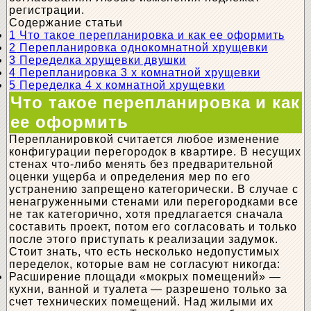
регистрации.
Содержание статьи
1
Что такое перепланировка и как ее оформить
2
Перепланировка однокомнатной хрущевки
3
Переделка хрущевки двушки
4
Перепланировка 3 х комнатной хрущевки
5
Переделка 4 х комнатной хрущевки
Что такое перепланировка и как
ее оформить
Перепланировкой считается любое изменение
конфигурации перегородок в квартире. В несущих
стенах что-либо менять без предварительной
оценки ущерба и определения мер по его
устранению запрещено категорически. В случае с
ненагруженными стенами или перегородками все
не так категорично, хотя предлагается сначала
составить проект, потом его согласовать и только
после этого приступать к реализации задумок.
Стоит знать, что есть несколько недопустимых
переделок, которые вам не согласуют никогда:
Расширение площади «мокрых помещений» —
кухни, ванной и туалета — разрешено только за
счет технических помещений. Над жилыми их