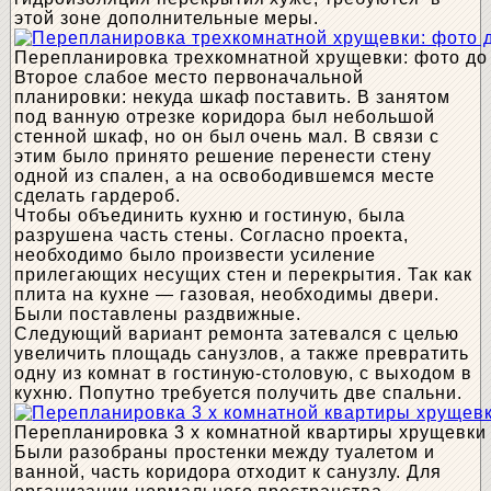
этой зоне дополнительные меры.
Перепланировка трехкомнатной хрущевки: фото до
Второе слабое место первоначальной
планировки: некуда шкаф поставить. В занятом
под ванную отрезке коридора был небольшой
стенной шкаф, но он был очень мал. В связи с
этим было принято решение перенести стену
одной из спален, а на освободившемся месте
сделать гардероб.
Чтобы объединить кухню и гостиную, была
разрушена часть стены. Согласно проекта,
необходимо было произвести усиление
прилегающих несущих стен и перекрытия. Так как
плита на кухне — газовая, необходимы двери.
Были поставлены раздвижные.
Следующий вариант ремонта затевался с целью
увеличить площадь санузлов, а также превратить
одну из комнат в гостиную-столовую, с выходом в
кухню. Попутно требуется получить две спальни.
Перепланировка 3 х комнатной квартиры хрущевки
Были разобраны простенки между туалетом и
ванной, часть коридора отходит к санузлу. Для