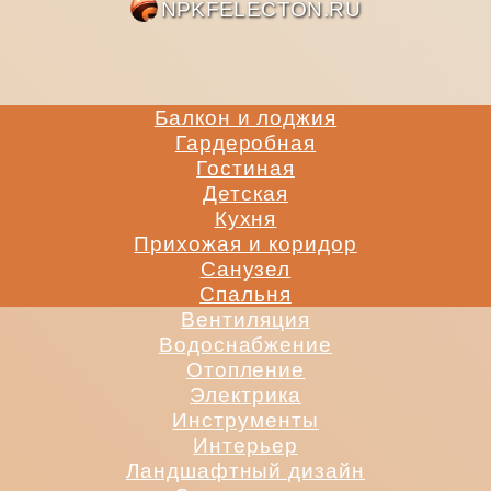
NPKFE
Балкон и лоджия
Гардеробная
Гостиная
Детская
Кухня
Прихожая и коридор
Санузел
Спальня
Вентиляция
Водоснабжение
Отопление
Электрика
Инструменты
Интерьер
Ландшафтный дизайн