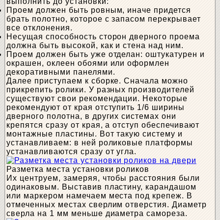
выполнить до установки:
Проем должен быть ровным, иначе придется
брать полотно, которое с запасом перекрывает
все отклонения.
Несущая способность сторон дверного проема
должна быть высокой, как и стена над ним.
Проем должен быть уже отделан: оштукатурен и
окрашен, оклеен обоями или оформлен
декоративными панелями.
Далее приступаем к сборке. Сначала можно
прикрепить ролики. У разных производителей
существуют свои рекомендации. Некоторые
рекомендуют от края отступить 1/6 ширины
дверного полотна, в других системах они
крепятся сразу от края, а отступ обеспечивают
монтажные пластины. Вот такую систему и
устанавливаем: в ней роликовые платформы
устанавливаются сразу от угла.
Разметка места установки роликов
Их центруем, замеряя, чтобы расстояния были
одинаковым. Выставив пластину, карандашом
или маркером намечаем места под крепеж. В
отмеченных местах сверлим отверстия. Диаметр
сверла на 1 мм меньше диаметра самореза.