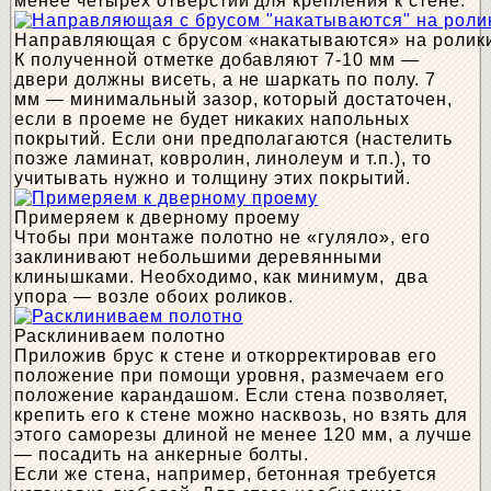
менее четырех отверстий для крепления к стене.
Направляющая с брусом «накатываются» на ролики
К полученной отметке добавляют 7-10 мм —
двери должны висеть, а не шаркать по полу. 7
мм — минимальный зазор, который достаточен,
если в проеме не будет никаких напольных
покрытий. Если они предполагаются (настелить
позже ламинат, ковролин, линолеум и т.п.), то
учитывать нужно и толщину этих покрытий.
Примеряем к дверному проему
Чтобы при монтаже полотно не «гуляло», его
заклинивают небольшими деревянными
клинышками. Необходимо, как минимум, два
упора — возле обоих роликов.
Расклиниваем полотно
Приложив брус к стене и откорректировав его
положение при помощи уровня, размечаем его
положение карандашом. Если стена позволяет,
крепить его к стене можно насквозь, но взять для
этого саморезы длиной не менее 120 мм, а лучше
— посадить на анкерные болты.
Если же стена, например, бетонная требуется