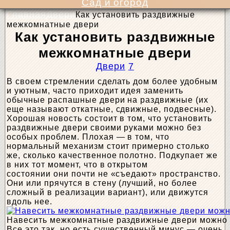
Сад и огород
Главная
Двери
Как установить раздвижные
межкомнатные двери
Как установить раздвижные
межкомнатные двери
Двери
7
В своем стремлении сделать дом более удобным
и уютным, часто приходит идея заменить
обычные распашные двери на раздвижные (их
еще называют откатные, сдвижные, подвесные).
Хорошая новость состоит в том, что установить
раздвижные двери своими руками можно без
особых проблем. Плохая — в том, что
нормальный механизм стоит примерно столько
же, сколько качественное полотно. Подкупает же
в них тот момент, что в открытом
состоянии они почти не «съедают» пространство.
Они или прячутся в стену (лучший, но более
сложный в реализации вариант), или движутся
вдоль нее.
Навесить межкомнатные раздвижные двери можно 
Все это так, но есть существенный минус — очень