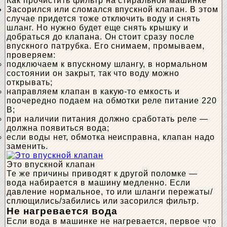
Как прочистить фильтр на стиральной машинке
Засорился или сломался впускной клапан. В этом
случае придется тоже отключить воду и снять
шланг. Но нужно будет еще снять крышку и
добраться до клапана. Он стоит сразу после
впускного патрубка. Его снимаем, промываем,
проверяем:
подключаем к впускному шлангу, в нормальном
состоянии он закрыт, так что воду можно
открывать;
направляем клапан в какую-то емкость и
поочередно подаем на обмотки реле питание 220
В;
при наличии питания должно сработать реле —
должна появиться вода;
если воды нет, обмотка неисправна, клапан надо
заменить.
Это впускной клапан
Те же причины приводят к другой поломке —
вода набирается в машину медленно. Если
давление нормальное, то или шланги пережаты/
сплющились/забились или засорился фильтр.
Не нагревается вода
Если вода в машинке не нагревается, первое что