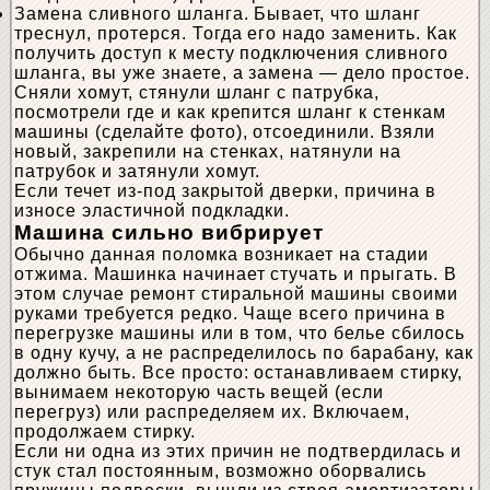
Замена сливного шланга. Бывает, что шланг
треснул, протерся. Тогда его надо заменить. Как
получить доступ к месту подключения сливного
шланга, вы уже знаете, а замена — дело простое.
Сняли хомут, стянули шланг с патрубка,
посмотрели где и как крепится шланг к стенкам
машины (сделайте фото), отсоединили. Взяли
новый, закрепили на стенках, натянули на
патрубок и затянули хомут.
Если течет из-под закрытой дверки, причина в
износе эластичной подкладки.
Машина сильно вибрирует
Обычно данная поломка возникает на стадии
отжима. Машинка начинает стучать и прыгать. В
этом случае ремонт стиральной машины своими
руками требуется редко. Чаще всего причина в
перегрузке машины или в том, что белье сбилось
в одну кучу, а не распределилось по барабану, как
должно быть. Все просто: останавливаем стирку,
вынимаем некоторую часть вещей (если
перегруз) или распределяем их. Включаем,
продолжаем стирку.
Если ни одна из этих причин не подтвердилась и
стук стал постоянным, возможно оборвались