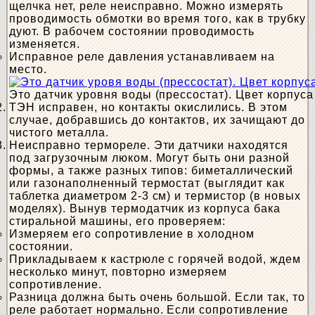
щелчка нет, реле неисправно. Можно измерять
проводимость обмотки во время того, как в трубку
дуют. В рабочем состоянии проводимость
изменяется.
Исправное реле давления устанавливаем на
место.
Это датчик уровня воды (прессостат). Цвет корпус
ТЭН исправен, но контакты окислились. В этом
случае, добравшись до контактов, их зачищают до
чистого металла.
Неисправно термореле. Эти датчики находятся
под загрузочным люком. Могут быть они разной
формы, а также разных типов: биметаллический
или газонаполненный термостат (выглядит как
таблетка диаметром 2-3 см) и термистор (в новых
моделях). Вынув термодатчик из корпуса бака
стиральной машины, его проверяем:
Измеряем его сопротивление в холодном
состоянии.
Прикладываем к кастрюле с горячей водой, ждем
несколько минут, повторно измеряем
сопротивление.
Разница должна быть очень большой. Если так, то
реле работает нормально. Если сопротивление