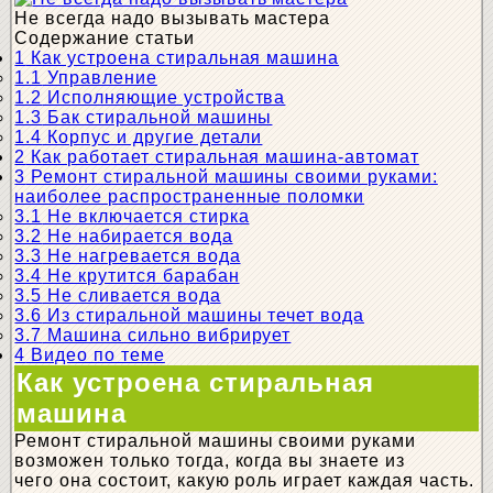
Не всегда надо вызывать мастера
Содержание статьи
1
Как устроена стиральная машина
1.1
Управление
1.2
Исполняющие устройства
1.3
Бак стиральной машины
1.4
Корпус и другие детали
2
Как работает стиральная машина-автомат
3
Ремонт стиральной машины своими руками:
наиболее распространенные поломки
3.1
Не включается стирка
3.2
Не набирается вода
3.3
Не нагревается вода
3.4
Не крутится барабан
3.5
Не сливается вода
3.6
Из стиральной машины течет вода
3.7
Машина сильно вибрирует
4
Видео по теме
Как устроена стиральная
машина
Ремонт стиральной машины своими руками
возможен только тогда, когда вы знаете из
чего она состоит, какую роль играет каждая часть.