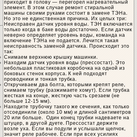
приходит в голову — перегорел нагревательный
элемент. В этом случае ремонт стиральной
машины своими руками состоит в замене ТЭНа.
Но это не единственная причина. Их целых три:
Неисправен датчик уровня воды. ТЭН включается
только когда в баке воды достаточно. Если датчик
неверно определяет уровень воды, команда на
включение ТЭНа не подается. Лечится такая
неисправность заменой датчика. Происходит это
так:
Снимаем верхнюю крышку машинки.
Находим датчик уровня воды (прессостат). Это
небольшая пластиковая коробочка на одной из
боковых стенок корпуса. К ней подходят
проводники и тонкая трубка.
Откручиваем два болта, которыми крепят реле,
снимаем трубку (разжимаете хомут). Если трубка
жесткая на конце, жесткую часть срезаем (не
больше 12-15 мм).
Находите трубочку такого же сечения, как только
отсоединили (около 10 мм) и длиной сантиметров
20 или больше. Один конец трубки надеваете на
штуцер, в другой дуете. Прессостат держите
возле уха. Если вы подули и услышали щелчок,
значит реле рабочее. Если при всех усилиях