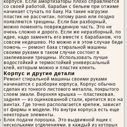
корпусе. Если амортизаторы плохо справляются
со своей работой, барабан с бельем при отжиме
начинает стучать по баку. На такие нагрузки
пластик не рассчитан, потому рано или поздно
появляются трещины. Если бак разборный,
можно поменять поврежденную часть. Это не
очень сложно и дорого. Если же неразборный, по
идее, надо заменять его вместе с барабаном, что
совсем недешево. Но можно и в этом случае беде
помочь — ремонт бака стиральной машины
своими руками в таком случае состоит в
заклеивании трещины. Использовать лучше
водостойкий и термостойкий универсальный
клей, которым можно и пластик клеить.
Корпус и другие детали
Ремонт стиральной машины своими руками
начинается с разборки корпуса. Корпус обычно
сделан из тонкого листового металла, покрытого
слоем эмали. Верхняя крышка — пластиковая,
задняя — из оцинкованной стали, крепится все на
винтах. Где точно располагается крепеж, зависит
от фирмы и модели. Но внутри корпуса есть еще
некоторые элементы.
Блок подачи порошка. Это выдвижной ящик с
несколькими отделениями, в каждый из которых