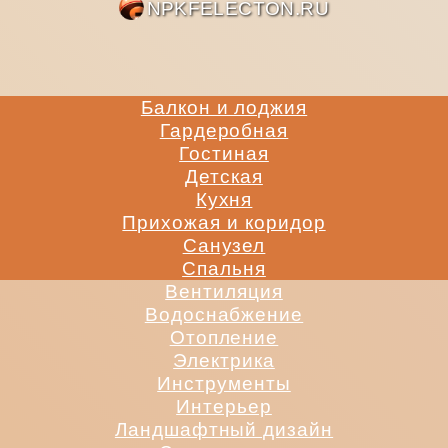
NPKFE
Балкон и лоджия
Гардеробная
Гостиная
Детская
Кухня
Прихожая и коридор
Санузел
Спальня
Вентиляция
Водоснабжение
Отопление
Электрика
Инструменты
Интерьер
Ландшафтный дизайн