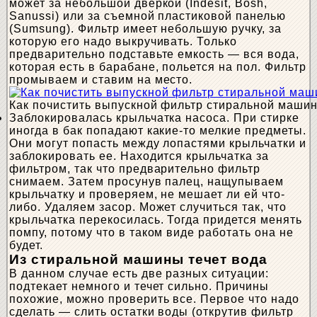
может за небольшой дверкой (Indesit, Bosh,
Sanussi) или за съемной пластиковой панелью
(Sumsung). Фильтр имеет небольшую ручку, за
которую его надо выкручивать. Только
предварительно подставьте емкость — вся вода,
которая есть в барабане, польется на пол. Фильтр
промываем и ставим на место.
Как почистить выпускной фильтр стиральной машин
Заблокировалась крыльчатка насоса. При стирке
иногда в бак попадают какие-то мелкие предметы.
Они могут попасть между лопастями крыльчатки и
заблокировать ее. Находится крыльчатка за
фильтром, так что предварительно фильтр
снимаем. Затем просунув палец, нащупываем
крыльчатку и проверяем, не мешает ли ей что-
либо. Удаляем засор. Может случиться так, что
крыльчатка перекосилась. Тогда придется менять
помпу, потому что в таком виде работать она не
будет.
Из стиральной машины течет вода
В данном случае есть две разных ситуации:
подтекает немного и течет сильно. Причины
похожие, можно проверить все. Первое что надо
сделать — слить остатки воды (открутив фильтр