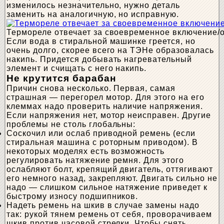
изменилось незначительно, нужно деталь
заменить на аналогичную, но исправную.
Термореле отвечает за своевременное включение/
Если вода в стиральной машинке греется, но
очень долго, скорее всего на ТЭНе образовалась
накипь. Придется добывать нагревательный
элемент и счищать с него накипь.
Не крутится барабан
Причин снова несколько. Первая, самая
страшная — перегорел мотор. Для этого на его
клеммах надо проверить наличие напряжения.
Если напряжения нет, мотор неисправен. Другие
проблемы не столь глобальны:
Соскочил или ослаб приводной ремень (если
стиральная машина с роторным приводом). В
некоторых моделях есть возможность
регулировать натяжение ремня. Для этого
ослабляют болт, крепящий двигатель, оттягивают
его немного назад, закрепляют. Двигать сильно не
надо — слишком сильное натяжение приведет к
быстрому износу подшипников.
Надеть ремень на шкив в случае замены надо
так: рукой тянем ремень от себя, проворачиваем
шкив против часовой стрелки. Чтобы снять,