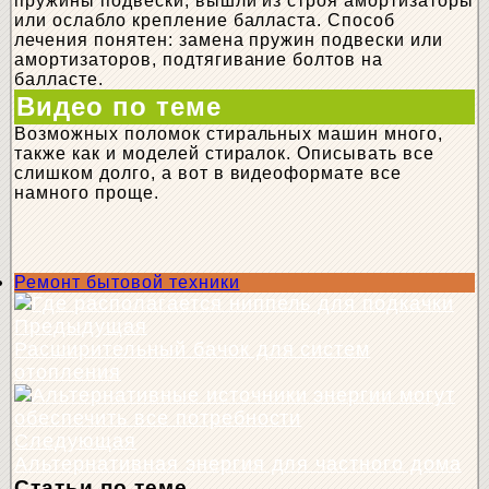
пружины подвески, вышли из строя амортизаторы
или ослабло крепление балласта. Способ
лечения понятен: замена пружин подвески или
амортизаторов, подтягивание болтов на
балласте.
Видео по теме
Возможных поломок стиральных машин много,
также как и моделей стиралок. Описывать все
слишком долго, а вот в видеоформате все
намного проще.
Ремонт бытовой техники
Предыдущая
Расширительный бачок для систем
отопления
Следующая
Альтернативная энергия для частного дома
Статьи по теме