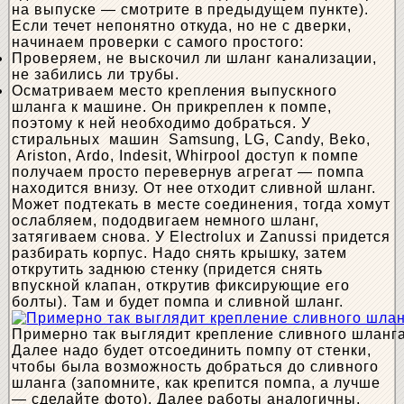
на выпуске — смотрите в предыдущем пункте).
Если течет непонятно откуда, но не с дверки,
начинаем проверки с самого простого:
Проверяем, не выскочил ли шланг канализации,
не забились ли трубы.
Осматриваем место крепления выпускного
шланга к машине. Он прикреплен к помпе,
поэтому к ней необходимо добраться. У
стиральных машин Samsung, LG, Candy, Beko,
Ariston, Ardo, Indesit, Whirpool доступ к помпе
получаем просто перевернув агрегат — помпа
находится внизу. От нее отходит сливной шланг.
Может подтекать в месте соединения, тогда хомут
ослабляем, пододвигаем немного шланг,
затягиваем снова. У Electrolux и Zanussi придется
разбирать корпус. Надо снять крышку, затем
открутить заднюю стенку (придется снять
впускной клапан, открутив фиксирующие его
болты). Там и будет помпа и сливной шланг.
Примерно так выглядит крепление сливного шланга
Далее надо будет отсоединить помпу от стенки,
чтобы была возможность добраться до сливного
шланга (запомните, как крепится помпа, а лучше
— сделайте фото). Далее работы аналогичны.