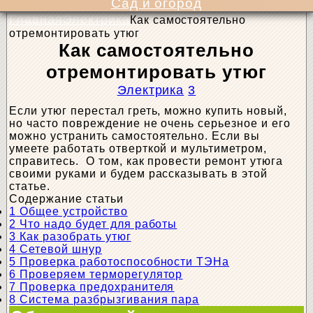
Сад и огород
Главная
Электрика
Как самостоятельно
отремонтировать утюг
Как самостоятельно
отремонтировать утюг
Электрика
3
Если утюг перестал греть, можно купить новый,
но часто повреждение не очень серьезное и его
можно устранить самостоятельно. Если вы
умеете работать отверткой и мультиметром,
справитесь. О том, как провести ремонт утюга
своими руками и будем рассказывать в этой
статье.
Содержание статьи
1
Общее устройство
2
Что надо будет для работы
3
Как разобрать утюг
4
Сетевой шнур
5
Проверка работоспособности ТЭНа
6
Проверяем терморегулятор
7
Проверка предохранителя
8
Система разбрызгивания пара