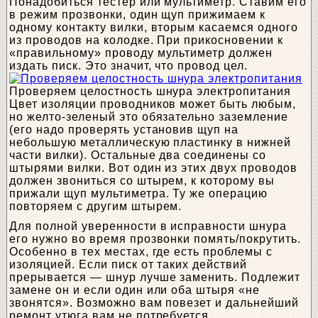
Понадобиться тестер или мультиметр. Ставим его
в режим прозвонки, один щуп прижимаем к
одному контакту вилки, вторым касаемся одного
из проводов на колодке. При прикосновении к
«правильному» проводу мультиметр должен
издать писк. Это значит, что провод цел.
Проверяем целостность шнура электропитания
Цвет изоляции проводников может быть любым,
но желто-зеленый это обязательно заземление
(его надо проверять установив щуп на
небольшую металлическую пластинку в нижней
части вилки). Остальные два соединены со
штырями вилки. Вот один из этих двух проводов
должен звониться со штырем, к которому вы
прижали щуп мультиметра. Ту же операцию
повторяем с другим штырем.
Для полной уверенности в исправности шнура
его нужно во время прозвонки помять/покрутить.
Особенно в тех местах, где есть проблемы с
изоляцией. Если писк от таких действий
прерывается — шнур лучше заменить. Подлежит
замене он и если один или оба штыря «не
звонятся». Возможно вам повезет и дальнейший
ремонт утюга вам не потребуется.