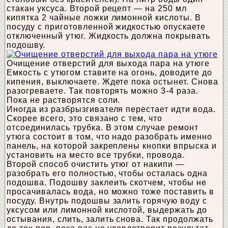
стакан уксуса. Второй рецепт — на 250 мл
кипятка 2 чайные ложки лимонной кислоты. В
посуду с приготовленной жидкостью опускаете
отключенный утюг. Жидкость должна покрывать
подошву.
Очищение отверстий для выхода пара на утюге
Емкость с утюгом ставите на огонь, доводите до
кипения, выключаете. Ждете пока остынет. Снова
разогреваете. Так повторять можно 3-4 раза.
Пока не растворятся соли.
Иногда из разбрызгивателя перестает идти вода.
Скорее всего, это связано с тем, что
отсоединилась трубка. В этом случае ремонт
утюга состоит в том, что надо разобрать именно
панель, на которой закреплены кнопки впрыска и
установить на место все трубки, провода.
Второй способ очистить утюг от накипи —
разобрать его полностью, чтобы осталась одна
подошва. Подошву заклеить скотчем, чтобы не
просачивалась вода, но можно тоже поставить в
посуду. Внутрь подошвы залить горячую воду с
уксусом или лимонной кислотой, выдержать до
остывания, слить, залить снова. Так продолжать