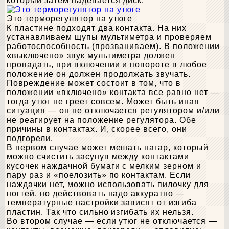
который затем надевается диск.
Это терморегулятор на утюге
К пластине подходят два контакта. На них
устанавливаем щупы мультиметра и проверяем
работоспособность (прозваниваем). В положении
«выключено» звук мультиметра должен
пропадать, при включении и повороте в любое
положение он должен продолжать звучать.
Повреждение может состоит в том, что в
положении «включено» контакта все равно нет —
тогда утюг не греет совсем. Может быть иная
ситуация — он не отключается регулятором и/или
не реагирует на положение регулятора. Обе
причины в контактах. И, скорее всего, они
подгорели.
В первом случае может мешать нагар, который
можно счистить засунув между контактами
кусочек наждачной бумаги с мелким зерном и
пару раз и «поелозить» по контактам. Если
наждачки нет, можно использовать пилочку для
ногтей, но действовать надо аккуратно —
температурные настройки зависят от изгиба
пластин. Так что сильно изгибать их нельзя.
Во втором случае — если утюг не отключается —