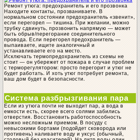
Ремонт утюга: предохранитель и его прозвонка
Находите контакты, прозваниваете. В
нормальном состоянии предохранитель «звенит»,
если перегорел — тишина. При желании, можно
трубку сдвинуть, прозвонить напрямую — может
быть обрыв/перегорание соединительного
провода. Если перегорел предохранитель —
выпаиваете, ищите аналогичный и
устанавливаете его на место.
Исключать термопредохранитель из схемы не
стоит — он убережет от пожара в случае проблем
с терморегулятором: просто перегорит и утюг не
будет работать. И хоть утюг потребует ремонта,
ваш дом будет в безопасности.
Система разбрызгивания пара
Если из утюга почти не выходит пар, а вода в
емкости есть, скорее всего солями забились
отверстия. Восстановить работоспособность
можно несложным приемом. В посуду с
невысокими бортами (подойдет сковорода или
противень) наливаете воду и уксус (обычный,
столовый без красителей). На литр воды один