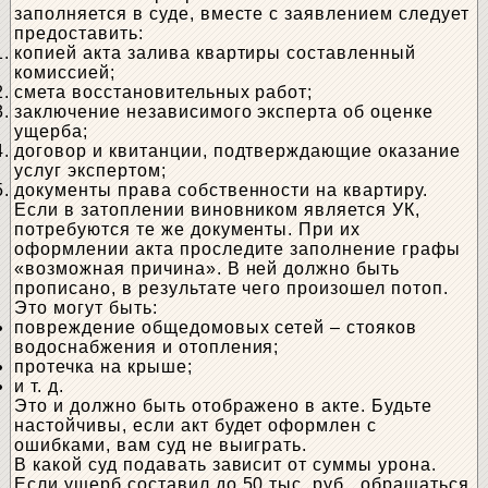
заполняется в суде, вместе с заявлением следует
предоставить:
копией акта залива квартиры составленный
комиссией;
смета восстановительных работ;
заключение независимого эксперта об оценке
ущерба;
договор и квитанции, подтверждающие оказание
услуг экспертом;
документы права собственности на квартиру.
Если в затоплении виновником является УК,
потребуются те же документы. При их
оформлении акта проследите заполнение графы
«возможная причина». В ней должно быть
прописано, в результате чего произошел потоп.
Это могут быть:
повреждение общедомовых сетей – стояков
водоснабжения и отопления;
протечка на крыше;
и т. д.
Это и должно быть отображено в акте. Будьте
настойчивы, если акт будет оформлен с
ошибками, вам суд не выиграть.
В какой суд подавать зависит от суммы урона.
Если ущерб составил до 50 тыс. руб., обращаться