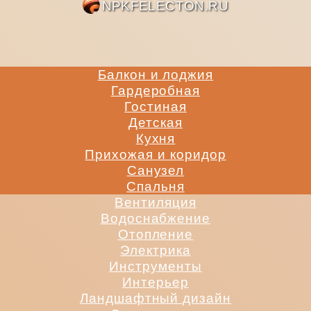
NPKFE
Балкон и лоджия
Гардеробная
Гостиная
Детская
Кухня
Прихожая и коридор
Санузел
Спальня
Вентиляция
Водоснабжение
Отопление
Электрика
Инструменты
Интерьер
Ландшафтный дизайн