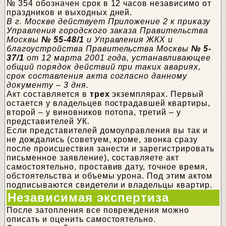
№ 354 обозначен срок в 12 часов независимо от
праздников и выходных дней.
В г. Москве действует Приложение 2 к приказу
Управления городского заказа Правительства
Москвы
№ 55-48/1
и Управления ЖКХ и
благоустройства Правительства Москвы
№ 5-
37/1
от 12 марта 2001 года, устанавливающее
общий порядок действий при таких авариях,
срок составления акта согласно данному
документу – 3 дня.
Акт составляется в
трех
экземплярах. Первый
остается у владельцев пострадавшей квартиры,
второй – у виновников потопа, третий – у
представителей УК.
Если представителей домоуправления вы так и
не дождались (советуем, кроме, звонка сразу
после происшествия занести и зарегистрировать
письменное заявление), составляете акт
самостоятельно, проставив дату, точное время,
обстоятельства и объемы урона. Под этим актом
подписываются свидетели и владельцы квартир.
Независимая экспертиза
После затопления все повреждения можно
описать и оценить самостоятельно.