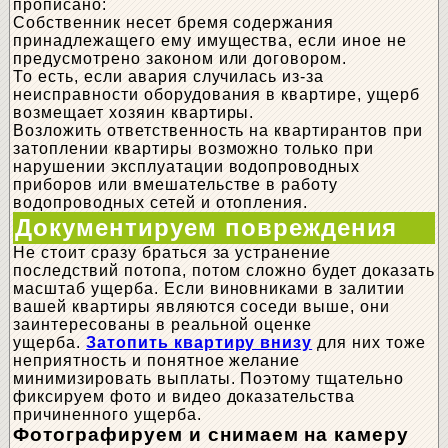
прописано:
Собственник несет бремя содержания
принадлежащего ему имущества, если иное не
предусмотрено законом или договором.
То есть, если авария случилась из-за
неисправности оборудования в квартире, ущерб
возмещает хозяин квартиры.
Возложить ответственность на квартирантов при
затоплении квартиры возможно только при
нарушении эксплуатации водопроводных
приборов или вмешательстве в работу
водопроводных сетей и отопления.
Документируем повреждения
Не стоит сразу браться за устранение
последствий потопа, потом сложно будет доказать
масштаб ущерба. Если виновниками в залитии
вашей квартиры являются соседи выше, они
заинтересованы в реальной оценке
ущерба.
Затопить квартиру внизу
для них тоже
неприятность и понятное желание
минимизировать выплаты. Поэтому тщательно
фиксируем фото и видео доказательства
причиненного ущерба.
Фотографируем и снимаем на камеру