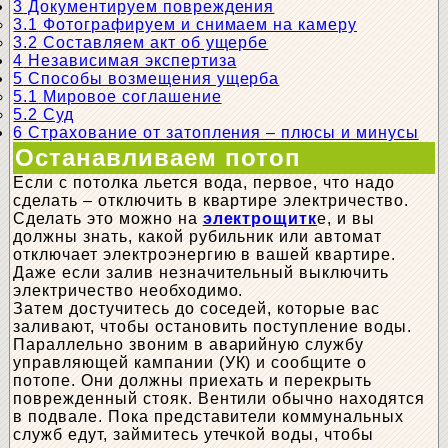
3
Документируем повреждения
3.1
Фотографируем и снимаем на камеру
3.2
Составляем акт об ущербе
4
Независимая экспертиза
5
Способы возмещения ущерба
5.1
Мировое соглашение
5.2
Суд
6
Страхование от затопления – плюсы и минусы
Останавливаем потоп
Если с потолка льется вода, первое, что надо
сделать – отключить в квартире электричество.
Сделать это можно на
электрощитк
е, и вы
должны знать, какой рубильник или автомат
отключает электроэнергию в вашей квартире.
Даже если залив незначительный выключить
электричество необходимо.
Затем достучитесь до соседей, которые вас
заливают, чтобы остановить поступление воды.
Параллельно звоним в аварийную службу
управляющей кампании (УК) и сообщите о
потопе. Они должны приехать и перекрыть
поврежденный стояк. Вентили обычно находятся
в подвале. Пока представители коммунальных
служб едут, займитесь утечкой воды, чтобы