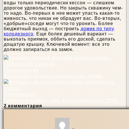
воды только периодически кессон — слишком
дорогое удовольствие. Но закрыть скважину чем-
то надо. Во-первых в нее может упасть какая-то
живность, что никак не обрадует вас. Во-вторых,
«добрые»соседи могут что-то уронить. Более
бюджетный выход — построить
домик по типу
колодезного
. Еще более дешевый вариант —
выкопать приямок, оббить его доской, сделать
дощатую крышку. Ключевой момент: все это
должно запираться на замок.
Предыдущая
Выбираем кровать-чердак для детей
Следующая
Греющий кабель для водопроводных труб
2 комментария