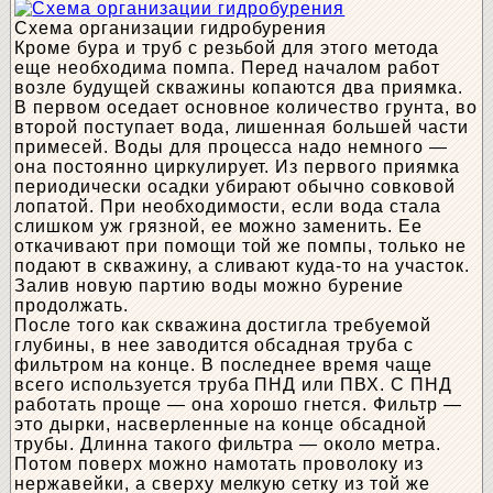
Схема организации гидробурения
Кроме бура и труб с резьбой для этого метода
еще необходима помпа. Перед началом работ
возле будущей скважины копаются два приямка.
В первом оседает основное количество грунта, во
второй поступает вода, лишенная большей части
примесей. Воды для процесса надо немного —
она постоянно циркулирует. Из первого приямка
периодически осадки убирают обычно совковой
лопатой. При необходимости, если вода стала
слишком уж грязной, ее можно заменить. Ее
откачивают при помощи той же помпы, только не
подают в скважину, а сливают куда-то на участок.
Залив новую партию воды можно бурение
продолжать.
После того как скважина достигла требуемой
глубины, в нее заводится обсадная труба с
фильтром на конце. В последнее время чаще
всего используется труба ПНД или ПВХ. С ПНД
работать проще — она хорошо гнется. Фильтр —
это дырки, насверленные на конце обсадной
трубы. Длинна такого фильтра — около метра.
Потом поверх можно намотать проволоку из
нержавейки, а сверху мелкую сетку из той же