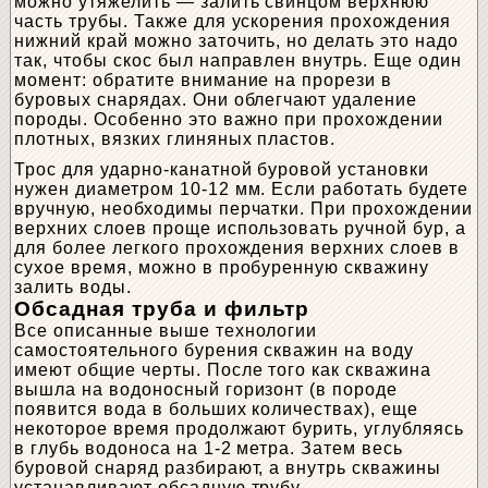
можно утяжелить — залить свинцом верхнюю
часть трубы. Также для ускорения прохождения
нижний край можно заточить, но делать это надо
так, чтобы скос был направлен внутрь. Еще один
момент: обратите внимание на прорези в
буровых снарядах. Они облегчают удаление
породы. Особенно это важно при прохождении
плотных, вязких глиняных пластов.
Трос для ударно-канатной буровой установки
нужен диаметром 10-12 мм. Если работать будете
вручную, необходимы перчатки. При прохождении
верхних слоев проще использовать ручной бур, а
для более легкого прохождения верхних слоев в
сухое время, можно в пробуренную скважину
залить воды.
Обсадная труба и фильтр
Все описанные выше технологии
самостоятельного бурения скважин на воду
имеют общие черты. После того как скважина
вышла на водоносный горизонт (в породе
появится вода в больших количествах), еще
некоторое время продолжают бурить, углубляясь
в глубь водоноса на 1-2 метра. Затем весь
буровой снаряд разбирают, а внутрь скважины
устанавливают обсадную трубу.