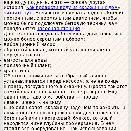
еще воду поднять, а это — совсем другая
история.
Как провести воду из скважины к дому
читайте тут.
Если хотите сделать водоснабжение
постоянным, с нормальным давлением, чтобы
можно было подключать бытовую технику, вам
понадобится
насосная станция
.
Для сезонного водоснабжения на даче обойтись
можно более скромным набором:
вибрационный насос;
обратный клапан, который устанавливается
перед насосом;
емкость для воды;
поливочный шланг;
краны и т.д.
Обратите внимание, что обратный клапан
устанавливается перед насосом, а не на конце
шланга, погруженного в скважину. Просто так этот
самый шланг при заморозках не разорвет. Еще
один плюс такого устройства — проще
демонтировать на зиму.
Еще один совет: скважину надо чем-то закрыть. В
домах постоянного проживания делают кессон —
бетонный или пластиковый бункер, который
находится ниже глубины промерзания. В нем
ставят все оборудование. При использовании