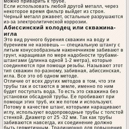
можно приварить к трубе.
Если использовать любой другой металл, через
некоторое время фильтр выйдет из строя.
Черный металл ржавеет, остальные разрушаются
из-за электролитической коррозии.
Абиссинский колодец или скважина-
игла
Это вид ручного бурения скважин на воду и
бурением не назовешь — специальную штангу с
литым конусообразным наконечником забивают в
грунт, наращивая по мере надобности трубами-
штангами (длинна одной 1-2 метра), которые
соединяются при помощи резьбы. Называют этот
тип скважин по-разному, забивная, абиссинская,
игла. Все это об одном методе.
Отличие от всех других методов в том, что эти
трубы так и остаются в земле, именно по ним
будет поступать вода. То есть это скважина без
установки обсадной трубы. Ее пробивают при
помощи этих труб, их же потом и используют.
Потому в качестве штанг, которыми наращивают
иглу, используют водопроводные трубы с толстой
стенкой. Диаметр от 25 -32 мм. Так как трубы
забиваются навсегда, их соединение должно
быть герметичным. Традиционно для повышения