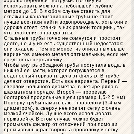
хорошо переносит нагрузки. Потому их
использовать можно на небольшой глубине —
метров до 15. В любом случае ставить для
скважины канализационные трубы не стоит,
лучше все-таки найти водопроводные, хоть они и
дороже стоят: стенки в них разной толщины, так
что вложения оправдаются.
Стальные трубы точно не сомнутся и простоят
долго, но и у их есть существенный недостаток:
они ржавеют. Тем не менее, из описанных выше
вариантов именно металл оптимальный, если нет
средств на нержавейку.
Чтобы внутрь обсадной трубы поступала вода, в
нижней ее части, которая погружается в
водоносный горизонт, делают фильтр. В трубе
делают отверстия. Есть два варианта. Первый —
сверлом большого диаметра, в четыре ряда в
шахматном порядке. Второй — прорезают
болгаркой продольные щели (размер 1,5-2,5 мм).
Поверху трубы наматывают проволоку (3-4 мм
диаметром), а сверху нее крепят сетку с очень
мелкой ячейкой. Лучше всего использовать
нержавейку. В этом случае можно будет
промывать фильтр от отложений при помощи
промывочных растворов, а проволоку и сетку