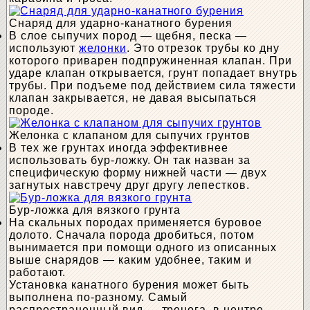
Снаряд для ударно-канатного бурения
В слое сыпучих пород — щебня, песка —
используют
желонки
. Это отрезок трубы ко дну
которого приварен подпружиненная клапан. При
ударе клапан открывается, грунт попадает внутрь
трубы. При подъеме под действием сила тяжести
клапан закрывается, не давая высыпаться
породе.
Желонка с клапаном для сыпучих грунтов
В тех же грунтах иногда эффективнее
использовать бур-ложку. Он так назван за
специфическую форму нижней части — двух
загнутых навстречу друг другу лепестков.
Бур-ложка для вязкого грунта
На скальных породах применяется буровое
долото. Сначала порода дробиться, потом
вынимается при помощи одного из описанных
выше снарядов — каким удобнее, таким и
работают.
Установка канатного бурения может быть
выполнена по-разному. Самый
распространенный вид — тренога, в центре