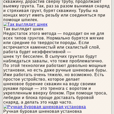
скважину, дорастив сверху трубу, продолжают
выемку грунта. Так, раз за разом вынимая снаряд
и стряхивая грунт, бурят скважину. Трубы на
концах могут иметь резьбу или соединяться при
помощи шпилек.
Так выглядит шнек
Недостаток этого метода — подходит он не для
всех типов грунтов. Нормально бурятся мягкие
или средние по твердости породы. Если
встречается каменистый или скалистый слой,
работа будет неэффективной —
шнек тут бессилен. В сыпучих грунтах будут
наблюдаться завалы, что тоже проблематично.
По этой технологии работают довольно мощные
установки, но есть даже ручные шнековые буры.
Ими работать очень тяжело, но возможно. Есть
простое устройство, которое делает
шнековое бурение скважин на воду своими
руками проще — это тренога с воротом и
укрепленным вверху блоком. При помощи троса,
лебедки и блока проще доставать буровой
снаряд, а делать это надо часто.
Ручная буровая шнековая установка