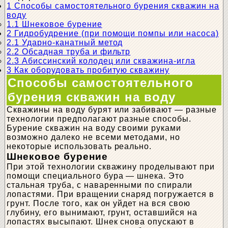
1
Способы самостоятельного бурения скважин на
воду
1.1
Шнековое бурение
2
Гидробудрение (при помощи помпы или насоса)
2.1
Ударно-канатный метод
2.2
Обсадная труба и фильтр
2.3
Абиссинский колодец или скважина-игла
3
Как оборудовать пробитую скважину
Способы самостоятельного
бурения скважин на воду
Скважины на воду бурят или забивают — разные
технологии предполагают разные способы.
Бурение скважин на воду своими руками
возможно далеко не всеми методами, но
некоторые использовать реально.
Шнековое бурение
При этой технологии скважину проделывают при
помощи специального бура — шнека. Это
стальная труба, с наваренными по спирали
лопастями. При вращении снаряд погружается в
грунт. После того, как он уйдет на вся свою
глубину, его вынимают, грунт, оставшийся на
лопастях высыпают. Шнек снова опускают в