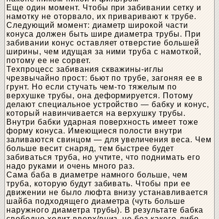
Еще один момент. Чтобы при забивании сетку и
намотку не оторвало, их приваривают к трубе.
Следующий момент: диаметр широкой части
конуса должен быть шире диаметра трубы. При
забивании конус оставляет отверстие большей
ширины, чем идущая за ними труба с намоткой,
потому ее не сорвет.
Техпроцесс забивания скважины-иглы
чрезвычайно прост: бьют по трубе, загоняя ее в
грунт. Но если стучать чем-то тяжелым по
верхушке трубы, она деформируется. Потому
делают специальное устройство — бабку и конус,
который навинчивается на верхушку трубы.
Внутри бабки ударная поверхность имеет тоже
форму конуса. Имеющиеся полости внутри
заливаются свинцом — для увеличения веса. Чем
больше весит снаряд, тем быстрее будет
забиваться труба, но учтите, что поднимать его
надо руками и очень много раз.
Сама баба в диаметре намного больше, чем
труба, которую будут забивать. Чтобы при ее
движении не было люфта внизу устанавливается
шайба подходящего диаметра (чуть больше
наружного диаметра трубы). В результате бабка
свободно ходит вверх/вниз, но без какого-либо