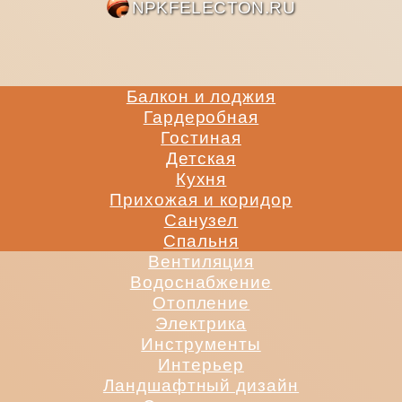
NPKFE
Балкон и лоджия
Гардеробная
Гостиная
Детская
Кухня
Прихожая и коридор
Санузел
Спальня
Вентиляция
Водоснабжение
Отопление
Электрика
Инструменты
Интерьер
Ландшафтный дизайн