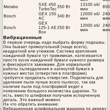
SXE 450
13100 об/
Metabo
350 Вт
850
TurboTec
мин
GEX 150
12000 об/
240
Bosch
340 Вт
AC
мин
ми
GEX
12000 об/
240
Bosch
125-1 AE
250 Вт
мин
ми
Box
Вибрационные
В первую очередь надо выбрать форму подошвы.
Она бывает прямоугольной (чаще всего),
квадратной или утюжком. Система крепления
наждачной бумаги тут прижимная, натягивается
просто кусок наждачной бумаги нужного размера
и фиксируется зажимами. Для нормальной
работы пылеудаления в натянутой бумаге в
нужных местах (отверстия в платформе)
требуется проделать отверстия. Подключать для
удаления пыли лучше всего пылесос, так как
наличие пыли под платформой ведет к
появлению большого количества царапин. То
есть, вместо шлифовки получаем испорченную
деталь. Это важный момент.
На что обратить внимание:
Вибрационная шлифовальная машинка по дереву