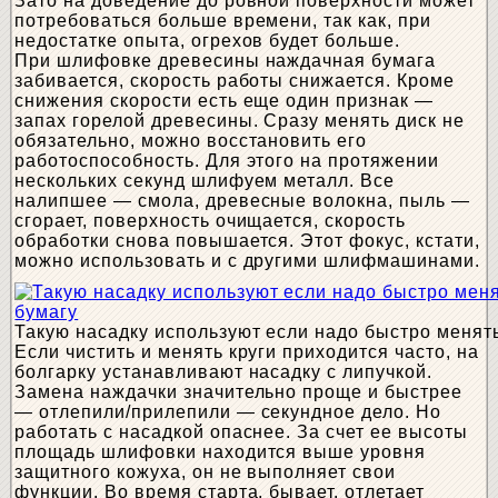
Зато на доведение до ровной поверхности может
потребоваться больше времени, так как, при
недостатке опыта, огрехов будет больше.
При шлифовке древесины наждачная бумага
забивается, скорость работы снижается. Кроме
снижения скорости есть еще один признак —
запах горелой древесины. Сразу менять диск не
обязательно, можно восстановить его
работоспособность. Для этого на протяжении
нескольких секунд шлифуем металл. Все
налипшее — смола, древесные волокна, пыль —
сгорает, поверхность очищается, скорость
обработки снова повышается. Этот фокус, кстати,
можно использовать и с другими шлифмашинами.
Такую насадку используют если надо быстро менят
Если чистить и менять круги приходится часто, на
болгарку устанавливают насадку с липучкой.
Замена наждачки значительно проще и быстрее
— отлепили/прилепили — секундное дело. Но
работать с насадкой опаснее. За счет ее высоты
площадь шлифовки находится выше уровня
защитного кожуха, он не выполняет свои
функции. Во время старта, бывает, отлетает