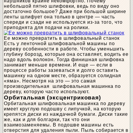
наушников крайне некомфортно. Почему
небольшой пятно шлифовки, ведь по виду оно
достаточно большое? Даже при большой ширине
ленты шлифует она только в центре — часть
спереди и сзади не используется из-за того, что
приподнята для подачи на ролики.
Ее можно превратить в шлифовальный станок
Есть у ленточной шлифовальной машины по
дереву особенности в работе. Чтобы уменьшить
глубину борозд, которые она оставляет, водить ее
надо вдоль волокон. Тогда финишная шлифовка
занимает меньше времени. И еще — если в
процессе работы зазеваться и долго оставить
машинку на одном месте, образуется солидная
«яма». Несмотря на это — это самая
производительная шлифовальная машинка по
дереву, которую часто используют.
Орбитальная (эксцентриковая)
Орбитальная шлифовальная машинка по дереву
имеет круглую подошву с липучкой, на которую
крепятся диски из наждачной бумаги. Диски такие
же, как и для болгарки, так что они
взаимозаменяемы. В подошве машины есть
отверстия для удаления пыли. Пыль собирается в