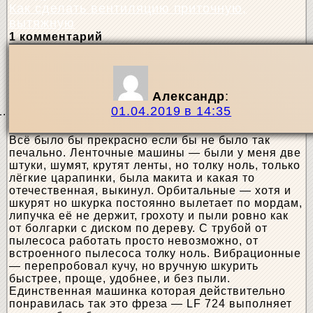
Как сделать вентиляцию приточную,
вытяжную
1 комментарий
Александр
:
01.04.2019 в 14:35
Всё было бы прекрасно если бы не было так
печально. Ленточные машины — были у меня две
штуки, шумят, крутят ленты, но толку ноль, только
лёгкие царапинки, была макита и какая то
отечественная, выкинул. Орбитальные — хотя и
шкурят но шкурка постоянно вылетает по мордам,
липучка её не держит, грохоту и пыли ровно как
от болгарки с диском по дереву. С трубой от
пылесоса работать просто невозможно, от
встроенного пылесоса толку ноль. Вибрационные
— перепробовал кучу, но вручную шкурить
быстрее, проще, удобнее, и без пыли.
Единственная машинка которая действительно
понравилась так это фреза — LF 724 выполняет