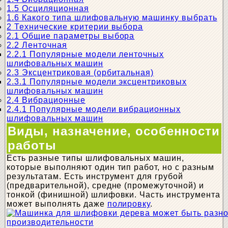
1.5
Осциляционная
1.6
Какого типа шлифовальную машинку выбрать
2
Технические критерии выбора
2.1
Общие параметры выбора
2.2
Ленточная
2.2.1
Популярные модели ленточных
шлифовальных машин
2.3
Эксцентриковая (орбитальная)
2.3.1
Популярные модели эксцентриковых
шлифовальных машин
2.4
Вибрационные
2.4.1
Популярные модели вибрационных
шлифовальных машин
Виды, назначение, особенности
работы
Есть разные типы шлифовальных машин,
которые выполняют один тип работ, но с разным
результатам. Есть инструмент для грубой
(предварительной), средне (промежуточной) и
тонкой (финишной) шлифовки. Часть инструмента
может выполнять даже
полировку
.