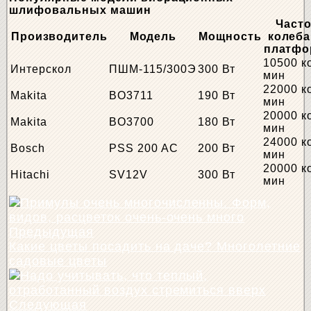
шлифовальных машин
Часто
Производитель
Модель
Мощность
колеб
платф
10500 к
Интерскол
ПШМ-115/300Э
300 Вт
мин
22000 к
Makita
BO3711
190 Вт
мин
20000 к
Makita
BO3700
180 Вт
мин
24000 к
Bosch
PSS 200 AC
200 Вт
мин
20000 к
Hitachi
SV12V
300 Вт
мин
Предыдущая
Какие цветы посадить на даче? Многолетние
садовые цветы
Следующая