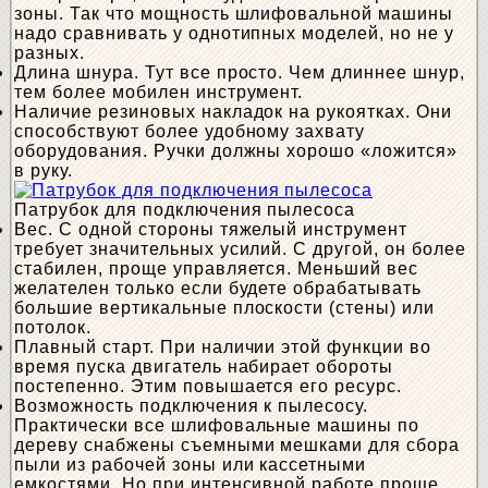
зоны. Так что мощность шлифовальной машины
надо сравнивать у однотипных моделей, но не у
разных.
Длина шнура. Тут все просто. Чем длиннее шнур,
тем более мобилен инструмент.
Наличие резиновых накладок на рукоятках. Они
способствуют более удобному захвату
оборудования. Ручки должны хорошо «ложится»
в руку.
Патрубок для подключения пылесоса
Вес. С одной стороны тяжелый инструмент
требует значительных усилий. С другой, он более
стабилен, проще управляется. Меньший вес
желателен только если будете обрабатывать
большие вертикальные плоскости (стены) или
потолок.
Плавный старт. При наличии этой функции во
время пуска двигатель набирает обороты
постепенно. Этим повышается его ресурс.
Возможность подключения к пылесосу.
Практически все шлифовальные машины по
дереву снабжены съемными мешками для сбора
пыли из рабочей зоны или кассетными
емкостями. Но при интенсивной работе проще