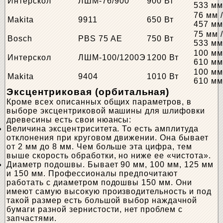
Интерскол
ЛШМ-76/900
900 Вт
533 м
76 мм 
Makita
9911
650 Вт
457 м
75 мм 
Bosch
PBS 75 AE
750 Вт
533 м
100 мм
Интерскол
ЛШМ-100/1200Э
1200 Вт
610 м
100 мм
Makita
9404
1010 Вт
610 м
Эксцентриковая (орбитальная)
Кроме всех описанных общих параметров, в
выборе эксцентриковой машины для шлифовки
древесины есть свои нюансы:
Величина эксцентриситета. То есть амплитуда
отклонения при круговом движении. Она бывает
от 2 мм до 8 мм. Чем больше эта цифра, тем
выше скорость обработки, но ниже ее «чистота».
Диаметр подошвы. Бывает 90 мм, 100 мм, 125 мм
и 150 мм. Профессионалы предпочитают
работать с диаметром подошвы 150 мм. Они
имеют самую высокую производительность и под
такой размер есть большой выбор наждачной
бумаги разной зернистости, нет проблем с
запчастями.