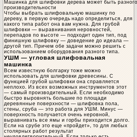
Машинка для шлифовки дерева может быть разного
производительности
Чтобы выбрать шлифовальную машинку по
дереву, в первую очередь надо определиться, для
какого типа работ она вам нужна. Для грубой
шлифовки — выравнивания неровностей,
перепадов по высоте — подходит один тип, под
финишную шлифовку — доведение до идеала —
другой тип. Причем обе задачи можно решить с
использованием оборудования разного типа.
УШМ — угловая шлифовальная
машинка
Всем известную болгарку тоже можно
использовать для шлифовки древесины. С
функцией грубой шлифовки она справляется
неплохо. Из всех возможных инструментов этот
— самый производительный. Если необходимо
быстро выровнять большие по площади
деревянные поверхности — шлифовка пола,
стены, сруба — это работа для УШМ. Минус —
поверхность получается очень неровной,
выравнивать все ямы и горбы приходится долго.
Если на срубе это еще «пройдет», то для любых
столярных работ результат
неудовлетворительный. Если только есть