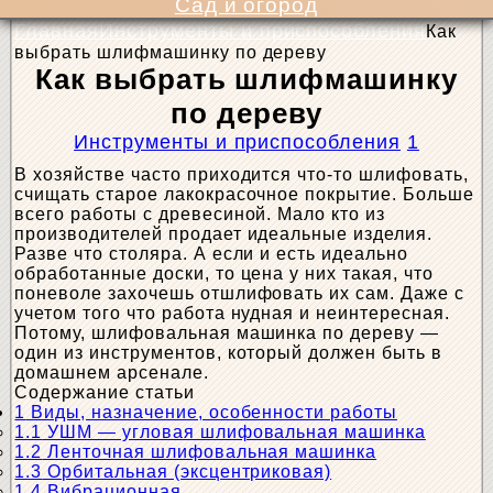
Сад и огород
Главная
Инструменты и приспособления
Как
выбрать шлифмашинку по дереву
Как выбрать шлифмашинку
по дереву
Инструменты и приспособления
1
В хозяйстве часто приходится что-то шлифовать,
счищать старое лакокрасочное покрытие. Больше
всего работы с древесиной. Мало кто из
производителей продает идеальные изделия.
Разве что столяра. А если и есть идеально
обработанные доски, то цена у них такая, что
поневоле захочешь отшлифовать их сам. Даже с
учетом того что работа нудная и неинтересная.
Потому, шлифовальная машинка по дереву —
один из инструментов, который должен быть в
домашнем арсенале.
Содержание статьи
1
Виды, назначение, особенности работы
1.1
УШМ — угловая шлифовальная машинка
1.2
Ленточная шлифовальная машинка
1.3
Орбитальная (эксцентриковая)
1.4
Вибрационная