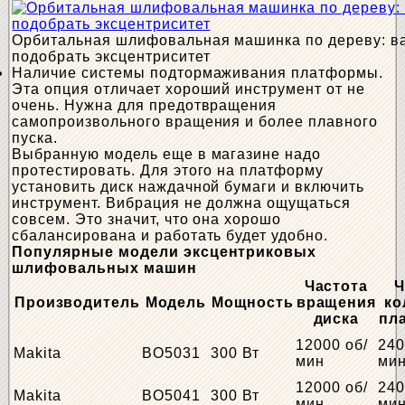
Орбитальная шлифовальная машинка по дереву: в
подобрать эксцентриситет
Наличие системы подтормаживания платформы.
Эта опция отличает хороший инструмент от не
очень. Нужна для предотвращения
самопроизвольного вращения и более плавного
пуска.
Выбранную модель еще в магазине надо
протестировать. Для этого на платформу
установить диск наждачной бумаги и включить
инструмент. Вибрация не должна ощущаться
совсем. Это значит, что она хорошо
сбалансирована и работать будет удобно.
Популярные модели эксцентриковых
шлифовальных машин
Частота
Ч
Производитель
Модель
Мощность
вращения
ко
диска
пл
12000 об/
240
Makita
BO5031
300 Вт
мин
ми
12000 об/
240
Makita
BO5041
300 Вт
мин
ми