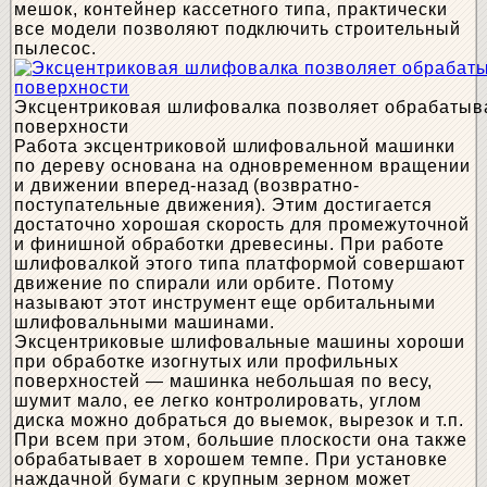
мешок, контейнер кассетного типа, практически
все модели позволяют подключить строительный
пылесос.
Эксцентриковая шлифовалка позволяет обрабатыва
поверхности
Работа эксцентриковой шлифовальной машинки
по дереву основана на одновременном вращении
и движении вперед-назад (возвратно-
поступательные движения). Этим достигается
достаточно хорошая скорость для промежуточной
и финишной обработки древесины. При работе
шлифовалкой этого типа платформой совершают
движение по спирали или орбите. Потому
называют этот инструмент еще орбитальными
шлифовальными машинами.
Эксцентриковые шлифовальные машины хороши
при обработке изогнутых или профильных
поверхностей — машинка небольшая по весу,
шумит мало, ее легко контролировать, углом
диска можно добраться до выемок, вырезок и т.п.
При всем при этом, большие плоскости она также
обрабатывает в хорошем темпе. При установке
наждачной бумаги с крупным зерном может