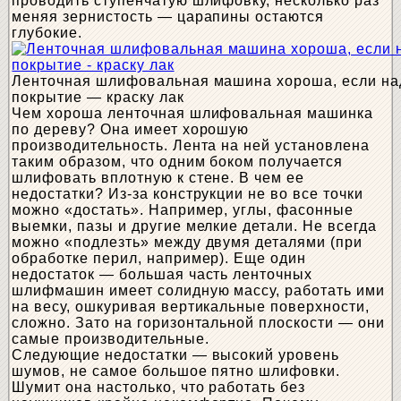
проводить ступенчатую шлифовку, несколько раз
меняя зернистость — царапины остаются
глубокие.
Ленточная шлифовальная машина хороша, если над
покрытие — краску лак
Чем хороша ленточная шлифовальная машинка
по дереву? Она имеет хорошую
производительность. Лента на ней установлена
таким образом, что одним боком получается
шлифовать вплотную к стене. В чем ее
недостатки? Из-за конструкции не во все точки
можно «достать». Например, углы, фасонные
выемки, пазы и другие мелкие детали. Не всегда
можно «подлезть» между двумя деталями (при
обработке перил, например). Еще один
недостаток — большая часть ленточных
шлифмашин имеет солидную массу, работать ими
на весу, ошкуривая вертикальные поверхности,
сложно. Зато на горизонтальной плоскости — они
самые производительные.
Следующие недостатки — высокий уровень
шумов, не самое большое пятно шлифовки.
Шумит она настолько, что работать без