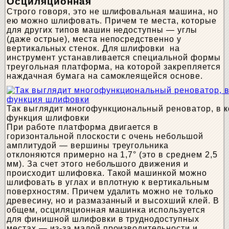
Осциляционная
Строго говоря, это не шлифовальная машина, но
ею можно шлифовать. Причем те места, которые
для других типов машин недоступны — углы
(даже острые), места непосредственно у
вертикальных стенок. Для шлифовки на
инструмент устанавливается специальной формы
треугольная платформа, на которой закрепляется
наждачная бумага на самоклеящейся основе.
Так выглядит многофункциональный реноватор, в к
функция шлифовки
При работе платформа двигается в
горизонтальной плоскости с очень небольшой
амплитудой — вершины треугольника
отклоняются примерно на 1,7° (это в среднем 2,5
мм). За счет этого небольшого движения и
происходит шлифовка. Такой машинкой можно
шлифовать в углах и вплотную к вертикальным
поверхностям. Причем удалить можно не только
древесину, но и размазанный и высохший клей. В
общем, осциляционная машинка используется
для финишной шлифовки в труднодоступных
местах — из-за малой производительности и