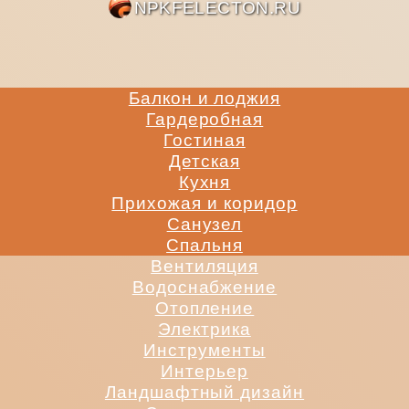
NPKFE
Балкон и лоджия
Гардеробная
Гостиная
Детская
Кухня
Прихожая и коридор
Санузел
Спальня
Вентиляция
Водоснабжение
Отопление
Электрика
Инструменты
Интерьер
Ландшафтный дизайн