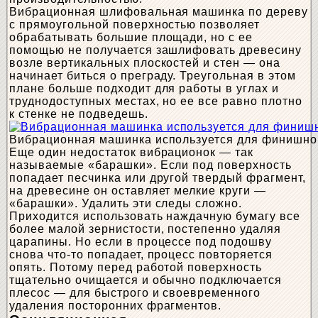
Вибрационная шлифовальная машинка по дереву
с прямоугольной поверхностью позволяет
обрабатывать большие площади, но с ее
помощью не получается зашлифовать древесину
возле вертикальных плоскостей и стен — она
начинает биться о преграду. Треугольная в этом
плане больше подходит для работы в углах и
труднодоступных местах, но ее все равно плотно
к стенке не подведешь.
Вибрационная машинка используется для финишно
Еще один недостаток вибрационок — так
называемые «барашки». Если под поверхность
попадает песчинка или другой твердый фрагмент,
на древесине он оставляет мелкие круги —
«барашки». Удалить эти следы сложно.
Приходится использовать наждачную бумагу все
более малой зернистости, постепенно удаляя
царапины. Но если в процессе под подошву
снова что-то попадает, процесс повторяется
опять. Потому перед работой поверхность
тщательно очищается и обычно подключается
плесос — для быстрого и своевременного
удаления посторонних фрагментов.