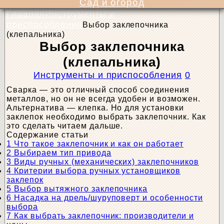
Сад и огород
Главная
Инструменты и
приспособления
Выбор заклепочника
(клепальника)
Выбор заклепочника
(клепальника)
Инструменты и приспособления
0
Сварка — это отличный способ соединения
металлов, но он не всегда удобен и возможен.
Альтернатива — клепка. Но для установки
заклепок необходимо выбрать заклепочник. Как
это сделать читаем дальше.
Содержание статьи
1
Что такое заклепочник и как он работает
2
Выбираем тип привода
3
Виды ручных (механических) заклепочников
4
Критерии выбора ручных установщиков
заклепок
5
Выбор вытяжного заклепочника
6
Насадка на дрель/шуруповерт и особенности
выбора
7
Как выбрать заклепочник: производители и