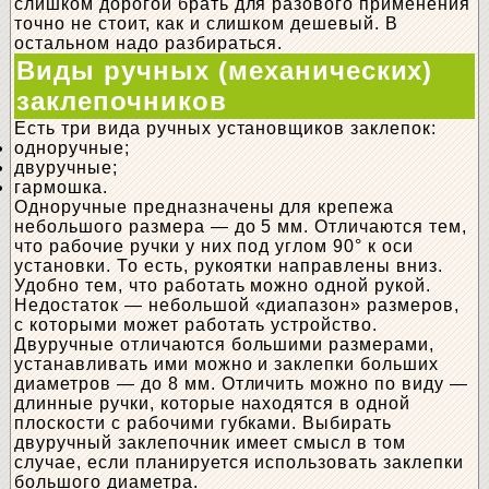
слишком дорогой брать для разового применения
точно не стоит, как и слишком дешевый. В
остальном надо разбираться.
Виды ручных (механических)
заклепочников
Есть три вида ручных установщиков заклепок:
одноручные;
двуручные;
гармошка.
Одноручные предназначены для крепежа
небольшого размера — до 5 мм. Отличаются тем,
что рабочие ручки у них под углом 90° к оси
установки. То есть, рукоятки направлены вниз.
Удобно тем, что работать можно одной рукой.
Недостаток — небольшой «диапазон» размеров,
с которыми может работать устройство.
Двуручные отличаются большими размерами,
устанавливать ими можно и заклепки больших
диаметров — до 8 мм. Отличить можно по виду —
длинные ручки, которые находятся в одной
плоскости с рабочими губками. Выбирать
двуручный заклепочник имеет смысл в том
случае, если планируется использовать заклепки
большого диаметра.