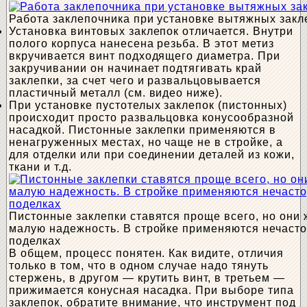
Работа заклепочника при установке вытяжных закл
Установка винтовых заклепок отличается. Внутри
полого корпуса нанесена резьба. В этот метиз
вкручивается винт подходящего диаметра. При
закручивании он начинает подтягивать край
заклепки, за счет чего и развальцовывается
пластичный металл (см. видео ниже).
При установке пустотелых заклепок (пистонных)
происходит просто развальцовка конусообразной
насадкой. Пистонные заклепки применяются в
ненагруженных местах, но чаще не в стройке, а
для отделки или при соединении деталей из кожи,
ткани и т.д.
Пистонные заклепки ставятся проще всего, но они
малую надежность. В стройке применяются нечасто,
поделках
В общем, процесс понятен. Как видите, отличия
только в том, что в одном случае надо тянуть
стержень, в другом — крутить винт, в третьем —
прижимается конусная насадка. При выборе типа
заклепок, обратите внимание, что инструмент под