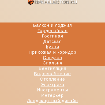
NPKFE
Балкон и лоджия
Гардеробная
Гостиная
Детская
Кухня
Прихожая и коридор
Санузел
Спальня
Вентиляция
Водоснабжение
Отопление
Электрика
Инструменты
Интерьер
Ландшафтный дизайн