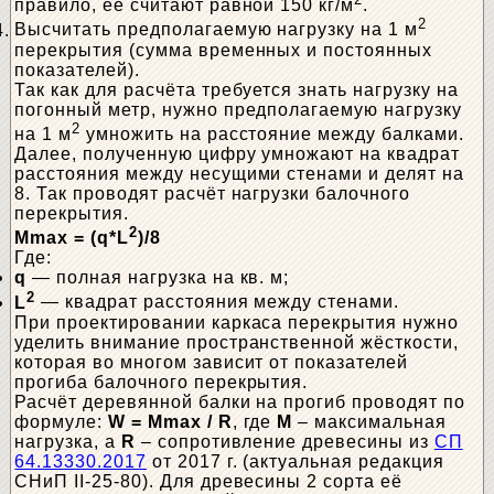
правило, её считают равной 150 кг/м
.
2
Высчитать предполагаемую нагрузку на 1 м
перекрытия (сумма временных и постоянных
показателей).
Так как для расчёта требуется знать нагрузку на
погонный метр, нужно предполагаемую нагрузку
2
на 1 м
умножить на расстояние между балками.
Далее, полученную цифру умножают на квадрат
расстояния между несущими стенами и делят на
8. Так проводят расчёт нагрузки балочного
перекрытия.
2
Mmax = (q*L
)/8
Где:
q
— полная нагрузка на кв. м;
2
L
— квадрат расстояния между стенами.
При проектировании каркаса перекрытия нужно
уделить внимание пространственной жёсткости,
которая во многом зависит от показателей
прогиба балочного перекрытия.
Расчёт деревянной балки на прогиб проводят по
формуле:
W = Mmax / R
, где
M
– максимальная
нагрузка, а
R
– сопротивление древесины из
СП
64.13330.2017
от 2017 г. (актуальная редакция
СНиП II-25-80). Для древесины 2 сорта её