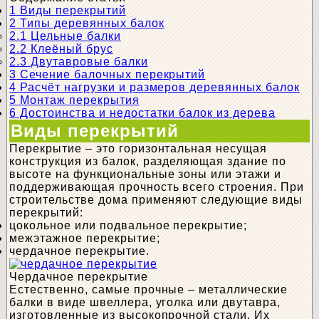
1
Виды перекрытий
2
Типы деревянных балок
2.1
Цельные балки
2.2
Клеёный брус
2.3
Двутавровые балки
3
Сечение балочных перекрытий
4
Расчёт нагрузки и размеров деревянных балок
5
Монтаж перекрытия
6
Достоинства и недостатки балок из дерева
Виды перекрытий
Перекрытие – это горизонтальная несущая
конструкция из балок, разделяющая здание по
высоте на функциональные зоны или этажи и
поддерживающая прочность всего строения. При
строительстве дома применяют следующие виды
перекрытий:
цокольное или подвальное перекрытие;
межэтажное перекрытие;
чердачное перекрытие.
Чердачное перекрытие
Естественно, самые прочные – металлические
балки в виде швеллера, уголка или двутавра,
изготовленные из высокопрочной стали. Их