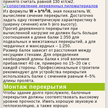
принято считать равной 130 кг/см2.
2
Из формулы
W = b*h
/6,
зная показатель W,
вычисляем сечение перекрытия. Достаточно
задать одну геометрическую характеристику b
(ширину сечения) или h (его высоту).
Прогиб деревянного перекрытия при
вычисленной нагрузке не должен быть больше
соотношения к длине балки 1:350 для
подвальных и межэтажных перекрытий, а для
чердачных и мансардных – 1:250.
Размер балок зависит от расстояния между
несущими стенами. Для определения
необходимой длины балки к этой величине
прибавляют 40 см, примерно по 15–20 см с
каждой стороны. Профессиональные строители
рекомендуют для устройства перекрытия
использовать балки с сечением равным 4–5%
длины пролёта.
Монтаж перекрытия
Чтобы здание долго прослужило, балочные
перекрытия должны соответствовать высокому
уровню прочности. Иметь хорошую звуковую и
теплоизоляцию, а также хорошо