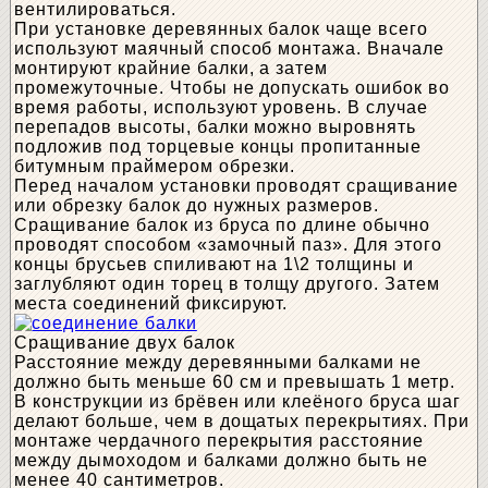
вентилироваться.
При установке деревянных балок чаще всего
используют маячный способ монтажа. Вначале
монтируют крайние балки, а затем
промежуточные. Чтобы не допускать ошибок во
время работы, используют уровень. В случае
перепадов высоты, балки можно выровнять
подложив под торцевые концы пропитанные
битумным праймером обрезки.
Перед началом установки проводят сращивание
или обрезку балок до нужных размеров.
Сращивание балок из бруса по длине обычно
проводят способом «замочный паз». Для этого
концы брусьев спиливают на 1\2 толщины и
заглубляют один торец в толщу другого. Затем
места соединений фиксируют.
Сращивание двух балок
Расстояние между деревянными балками не
должно быть меньше 60 см и превышать 1 метр.
В конструкции из брёвен или клеёного бруса шаг
делают больше, чем в дощатых перекрытиях. При
монтаже чердачного перекрытия расстояние
между дымоходом и балками должно быть не
менее 40 сантиметров.