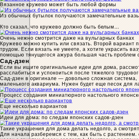
Вязанное кружево может быть любой формы
Из обычных бутылок получаются замечательные ваз
Кто сказал, что кружево должно быть белым…
Очень нежно смотрится даже на вульгарных банках
Кружево можно купить или связать. Второй вариант
трудом. Если вязать не умеете, а хотите украсить в
помощью тянущегося ажура большая часть проблем 
Сад-дзен
Если вы ищите оригинальные идеи для дома, рассмот
расслабиться и успокоиться после тяжелого трудовог
Сад-дзен в оригинале — довольно сложная система, 
маленького аквариума. Нужен будет еще песок для л
Процесс создания миниатюрного настольного японск
Еще несколько вариантов
Идеи для дома: по следам японских садов-дзен
Такие украшения для дома делать недолго, а смотря
Для начала разберемся с тем, как быть с растением.