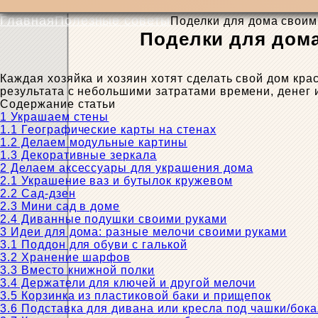
Главная
Полезные советы
Поделки для дома своим
Поделки для дома
Каждая хозяйка и хозяин хотят сделать свой дом кр
результата с небольшими затратами времени, денег 
Содержание статьи
1
Украшаем стены
1.1
Географические карты на стенах
1.2
Делаем модульные картины
1.3
Декоративные зеркала
2
Делаем аксессуары для украшения дома
2.1
Украшение ваз и бутылок кружевом
2.2
Сад-дзен
2.3
Мини сад в доме
2.4
Диванные подушки своими руками
3
Идеи для дома: разные мелочи своими руками
3.1
Поддон для обуви с галькой
3.2
Хранение шарфов
3.3
Вместо книжной полки
3.4
Держатели для ключей и другой мелочи
3.5
Корзинка из пластиковой баки и прищепок
3.6
Подставка для дивана или кресла под чашки/бока