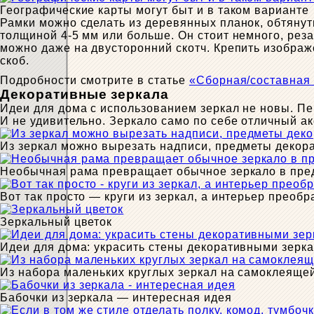
Географические карты могут быт и в таком варианте
Рамки можно сделать из деревянных планок, обтянуть
толщиной 4-5 мм или больше. Он стоит немного, реза
можно даже на двусторонний скотч. Крепить изобра
скоб.
Подробности смотрите в статье
«Сборная/составная 
Декоративные зеркала
Идеи для дома с использованием зеркал не новы. Пе
И не удивительно. Зеркало само по себе отличный а
Из зеркал можно вырезать надписи, предметы декор
Необычная рама превращает обычное зеркало в пре
Вот так просто — круги из зеркал, а интерьер преоб
Зеркальный цветок
Идеи для дома: украсить стены декоративными зерк
Из набора маленьких круглых зеркал на самоклеящей
Бабочки из зеркала — интересная идея