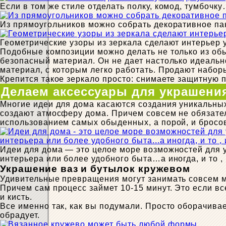
Если в том же стиле отделать полку, комод, тумбочк
Из прямоугольников можно собрать декоративное па
Геометрические узоры из зеркала сделают интерьер
Подобные композиции можно делать не только из обы
безопасный материал. Он не дает настолько идеальн
материал, с которым легко работать. Продают набор
Крепится такое зеркало просто: снимаете защитную 
Делаем аксессуары для украшени
Многие идеи для дома касаются создания уникальны
создают атмосферу дома. Причем совсем не обязател
использованием самых обыденных, а порой, и бросо
Идеи для дома — это целое море возможностей для
интерьера или более удобного быта…а иногда, и то , 
Украшение ваз и бутылок кружевом
Удивительные превращения могут занимать совсем ма
Причем сам процесс займет 10-15 минут. Это если вс
и кисть.
Все именно так, как вы подумали. Просто оборачивае
обрадует.