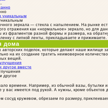
у…
нно
 уникальным
чного зеркала — стекла с напылением. На рынке ест
ого отражения как «нормальное» зеркало, но для дан
ы из фрагментов разной формы и размера, на обратн
пленку с липкой ленты, прикладываете и прижимаете.
я дома
х авторских поделок, которые делают наше жилище 
ьно на их создание тратить неимоверное количество 
вых вещей.
 улучшения
и другое
ло времени. Например, из обычной вазы, бутылки ил
е у вас имеется под рукой. А нужны, кроме объектов
м сосуд кружевом, обрезаем по размеру, приклеиваем