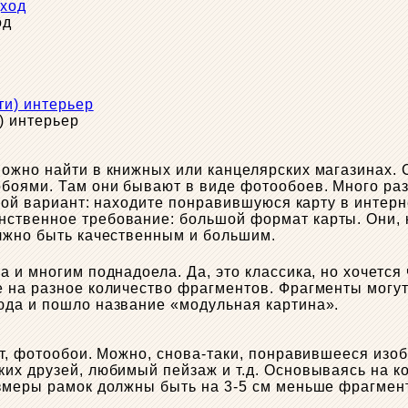
од
) интерьер
ожно найти в книжных или канцелярских магазинах. 
обоями. Там они бывают в виде фотообоев. Много р
угой вариант: находите понравившуюся карту в интерн
твенное требование: большой формат карты. Они, ко
олжно быть качественным и большим.
 и многим поднадоела. Да, это классика, но хочется
е на разное количество фрагментов. Фрагменты могу
юда и пошло название «модульная картина».
ат, фотообои. Можно, снова-таки, понравившееся изо
их друзей, любимый пейзаж и т.д. Основываясь на ко
змеры рамок должны быть на 3-5 см меньше фрагмент