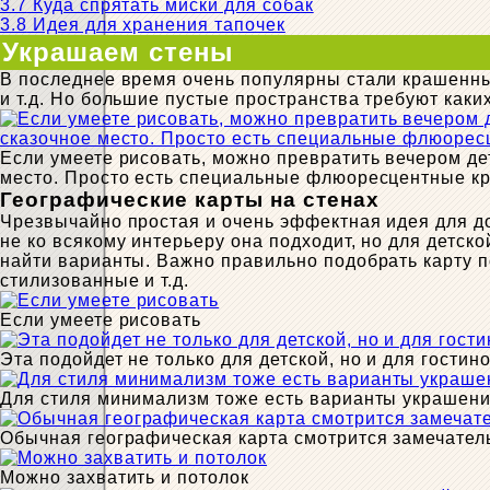
3.7
Куда спрятать миски для собак
3.8
Идея для хранения тапочек
Украшаем стены
В последнее время очень популярны стали крашенны
и т.д. Но большие пустые пространства требуют каки
Если умеете рисовать, можно превратить вечером де
место. Просто есть специальные флюоресцентные к
Географические карты на стенах
Чрезвычайно простая и очень эффектная идея для д
не ко всякому интерьеру она подходит, но для детск
найти варианты. Важно правильно подобрать карту п
стилизованные и т.д.
Если умеете рисовать
Эта подойдет не только для детской, но и для гостин
Для стиля минимализм тоже есть варианты украшени
Обычная географическая карта смотрится замечател
Можно захватить и потолок