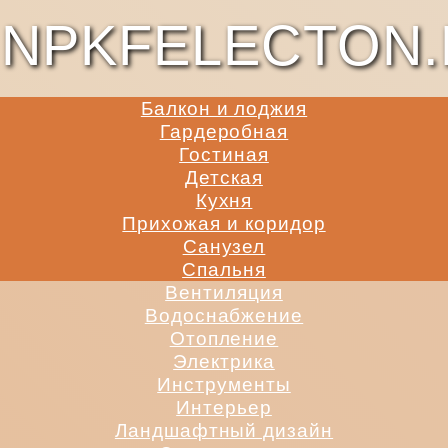
NPKFELECTON.
Балкон и лоджия
Гардеробная
Гостиная
Детская
Кухня
Прихожая и коридор
Санузел
Спальня
Вентиляция
Водоснабжение
Отопление
Электрика
Инструменты
Интерьер
Ландшафтный дизайн