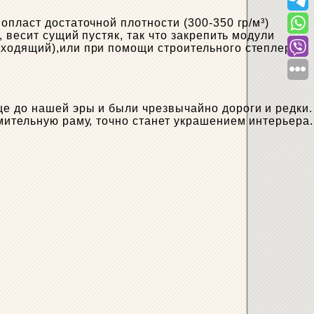
пласт достаточной плотности (300-350 гр/м³)
 весит сущий пустяк, так что закрепить модули
дходящий),или при помощи строительного степлера и
е до нашей эры и были чрезвычайно дороги и редки.
мительную раму, точно станет украшением интерьера.