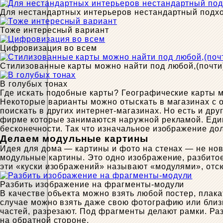
Для нестандартных интерьеров нестандартный подх
Тоже интересный вариант
Цифровизация во всем
Стилизованные карты можно найти под любой,(почти
В голубых тонах
Где искать подобные карты? Географические карты м
Некоторые варианты можно отыскать в магазинах с 
поискать в других интернет-магазинах. Но есть и др
фирме которые занимаются наружной рекламой. Единс
бесконечности. Так что изначальное изображение д
Делаем модульные картины
Идея для дома — картины и фото на стенах — не нова
модульные картины. Это одно изображение, разбито
эти «куски изображений» называют «модулями», отс
Разбить изображение на фрагменты-модули
В качестве объекта можно взять любой постер, плак
случае можно взять даже свою фотографию или близк
частей, разрезают. Под фрагменты делают рамки. Ра
на обратной стороне.