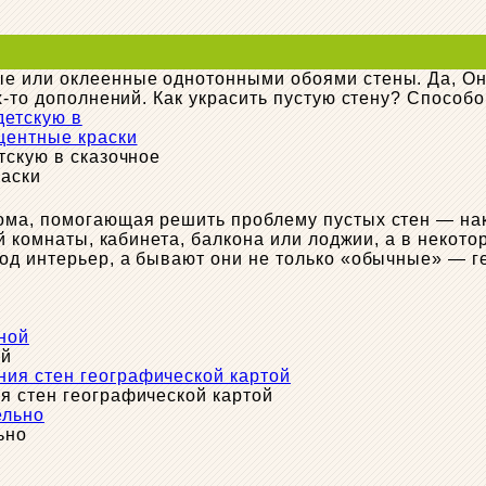
е или оклеенные однотонными обоями стены. Да, Он
х-то дополнений. Как украсить пустую стену? Способ
тскую в сказочное
раски
ома, помогающая решить проблему пустых стен — нак
ой комнаты, кабинета, балкона или лоджии, а в некот
од интерьер, а бывают они не только «обычные» — г
ой
я стен географической картой
ьно