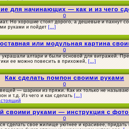
ие для начинающих — как и из чего сд
0
мат. Но хорошие стоят дорого, а дешевые и пахнут с
оими руками и пойдет
[…]
оставная или модульная картина сво
0
и украшали алтари и были основой для витражей. Пр
тики ее можно повесить в прихожей,
[…]
Как сделать помпон своими руками
0
вещей — шарики из пряжи. Как их только не называ
н и т.д. Из чего и как сделать
[…]
й своими руками — инструкция с фото
0
 сделать свое жилище уютнее и красивее, придать и