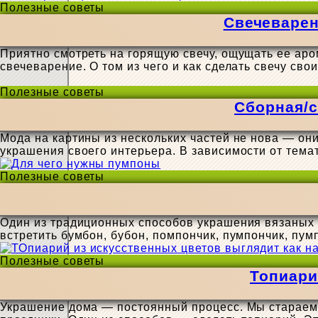
Полезные советы
Свечеварен
Приятно смотреть на горящую свечу, ощущать ее аро
свечеварение. О том из чего и как сделать свечу св
Полезные советы
Сборная/с
Мода на картины из нескольких частей не нова — он
украшения своего интерьера. В зависимости от тема
Полезные советы
Один из традиционных способов украшения вязаных 
встретить бумбон, бубон, помпончик, пумпончик, пумпо
Полезные советы
Топиари
Украшение дома — постоянный процесс. Мы стараемся