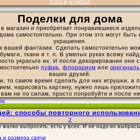
Сад и огород
Поделки для дома
 в магазин и приобретает понравившиеся изделия
ома самостоятельно. При этом это могут быть 
украшения.
м вашей фантазии. Сделать самостоятельно мож
 бумаги, ткани и т. п. В умелых руках всему най
осто украсьте их. И после декорирования они с
амостоятельно
пуфик
,
флорариум
или
оригиналь
ваших друзей.
, то самое время сделать для них игрушки, а 
ем, нарисовать картину, нужно лишь приложит
и вам не по силам, просто попробуйте и после н
ей: способы повторного использовани
2
жалко выбросить, есть у всех. И не надо их выбрас