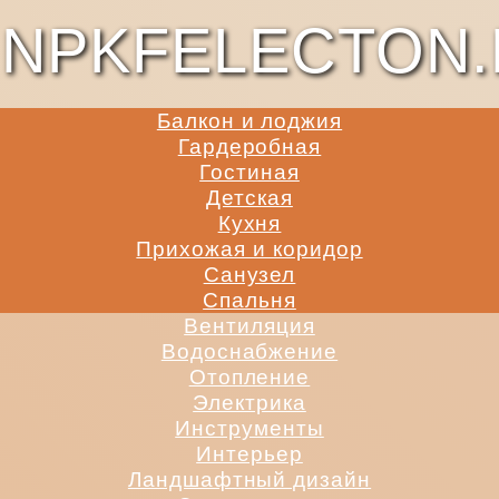
NPKFELECTON.
Балкон и лоджия
Гардеробная
Гостиная
Детская
Кухня
Прихожая и коридор
Санузел
Спальня
Вентиляция
Водоснабжение
Отопление
Электрика
Инструменты
Интерьер
Ландшафтный дизайн