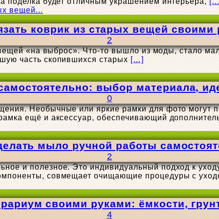
та поделка будет отличным украшением интерьера,
[…
язать коврик из старых вещей своими
2
а вещей «на выброс». Что-то вышло из моды, стало м
ьшую часть скопившихся старых
[…]
самостоятельно: выбор материала, ид
0
щения. Необычные или яркие рамки для фото могут 
торамка ещё и аксессуар, обеспечивающий дополнит
делать мыло ручной работы самостоя
2
ное и полезное. Это индивидуальный подход к уходу
омпоненты, совмещает очищающие процедуры с уходо
рариум своими руками: ёмкости, грунт
4