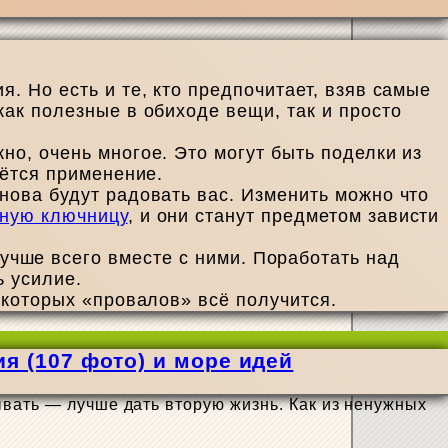
. Но есть и те, кто предпочитает, взяв самые
как полезные в обиходе вещи, так и просто
но, очень многое. Это могут быть поделки из
дётся применение.
нова будут радовать вас. Изменить можно что
ную ключницу
, и они станут предметом зависти
лучше всего вместе с ними. Поработать над
ь усилие.
екоторых «провалов» всё получится.
я (107 фото) и море идей
ывать — лучше дать вторую жизнь. Как из ненужных