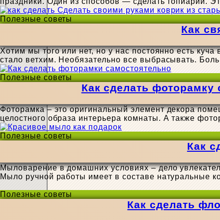
праздники. Один из способов — сделать топиарий. Э
Полезные советы
Как св
Хотим мы того или нет, но у нас постоянно есть куч
стало ветхим. Необязательно все выбрасывать. Бол
Полезные советы
Как сделать фоторамку 
Фоторамка – это оригинальный элемент декора поме
целостного образа интерьера комнаты. А также фо
Полезные советы
Как с
Мыловарение в домашних условиях – дело увлекатель
Мыло ручной работы имеет в составе натуральные к
Полезные советы
Как сделать фло