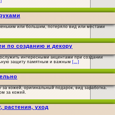
]
 руками
аленьким или большим, потеряло вид или местами
еи по созданию и декору
послужить интересными акцентами при создании
ельную защиту памятным и важным
[…]
тельно
 за кожей, оригинальный подарок, вид заработка.
м за кожей.
, растения, уход