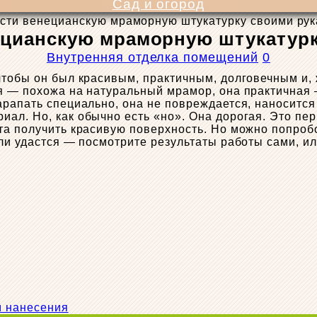
Сад и огород
ести венецианскую мраморную штукатурку своими ру
ецианскую мраморную штукатур
Внутренняя отделка помещений
0
чтобы он был красивым, практичным, долговечным и,
ая — похожа на натуральный мрамор, она практичная
арапать специально, она не повреждается, наноситс
ал. Но, как обычно есть «но». Она дорогая. Это пе
та получить красивую поверхность. Но можно попробо
ли удастся — посмотрите результаты работы сами, ил
м нанесения