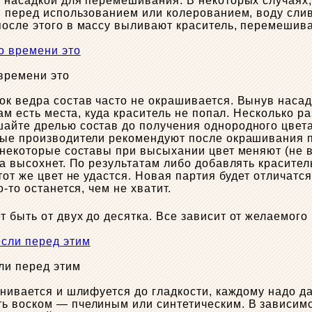
с насадкой для перемешивания. В некоторых случаях
, перед использованием или колерованием, воду слив
осле этого в массу выливают краситель, перемешива
времени это
к ведра состав часто не окрашивается. Вынув насад
ам есть места, куда краситель не попал. Несколько р
айте дрелью состав до получения однородного цвета
рые производители рекомендуют после окрашивания п
 некоторые составы при высыхании цвет меняют (не 
ка высохнет. По результатам либо добавлять красите
тот же цвет не удастся. Новая партия будет отличат
-то останется, чем не хватит.
быть от двух до десятка. Все зависит от желаемого 
ли перед этим
внивается и шлифуется до гладкости, каждому надо д
ь воском — пчелиным или синтетическим. В зависимо