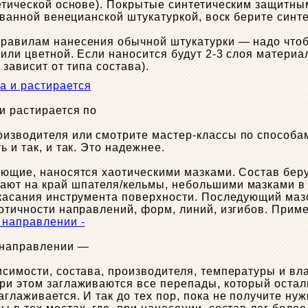
тетической основе). Покрытые синтетическим защитны
в ванной венецианской штукатуркой, воск берите синт
правилам нанесения обычной штукатурки — надо чтоб
или цветной. Если наносится будут 2-3 слоя материал
 зависит от типа состава).
и растирается по
оизводителя или смотрите мастер-классы по способа
 и так, и так. Это надежнее.
ующие, наносятся хаотическими мазками. Состав беру
ают на край шпателя/кельмы, небольшими мазками в 
 касания инструмента поверхности. Последующий мазо
аотичности направлений, форм, линий, изгибов. Прим
 направлении —
исимости, состава, производителя, температуры и вл
При этом заглаживаются все перепады, который оста
глаживается. И так до тех пор, пока не получите нуж