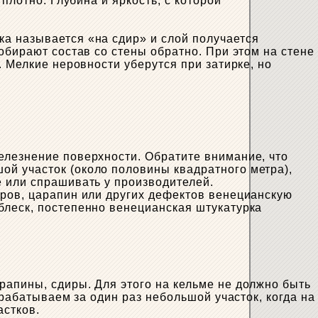
плотно. Глубина и яркость, с которой
а называется «на сдир» и слой получается
обирают состав со стены обратно. При этом на стене
. Мелкие неровности уберутся при затирке, но
елезнение поверхности. Обратите внимание, что
ой участок (около половины квадратного метра),
е или спрашивать у производителей.
иров, царапин или других дефектов венецианскую
блеск, постепенно венецианская штукатурка
рапины, сдиры. Для этого на кельме не должно быть
брабатываем за один раз небольшой участок, когда на
астков.