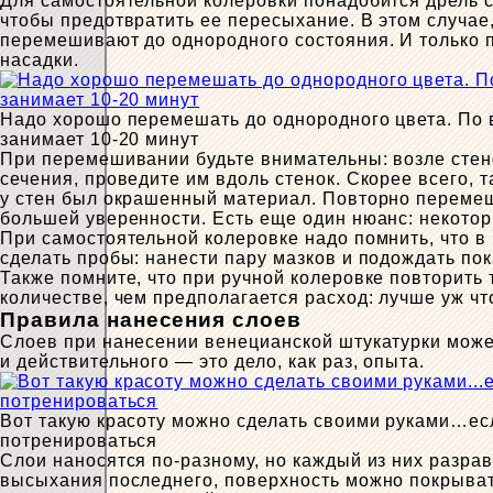
Для самостоятельной колеровки понадобится дрель 
чтобы предотвратить ее пересыхание. В этом случае
перемешивают до однородного состояния. И только п
насадки.
Надо хорошо перемешать до однородного цвета. По 
занимает 10-20 минут
При перемешивании будьте внимательны: возле стено
сечения, проведите им вдоль стенок. Скорее всего, т
у стен был окрашенный материал. Повторно перемеш
большей уверенности. Есть еще один нюанс: некото
При самостоятельной колеровке надо помнить, что в
сделать пробы: нанести пару мазков и подождать по
Также помните, что при ручной колеровке повторить 
количестве, чем предполагается расход: лучше уж что
Правила нанесения слоев
Слоев при нанесении венецианской штукатурки может 
и действительного — это дело, как раз, опыта.
Вот такую красоту можно сделать своими руками…ес
потренироваться
Слои наносятся по-разному, но каждый из них разра
высыхания последнего, поверхность можно покрыват