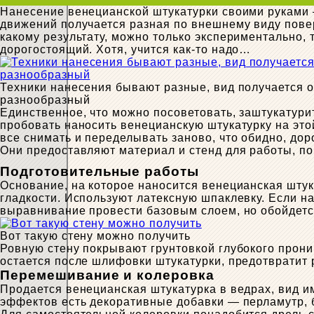
Нанесение венецианской штукатурки своими руками –
движений получается разная по внешнему виду поверх
какому результату, можно только экспериментально, 
дорогостоящий. Хотя, учится как-то надо…
Техники нанесения бывают разные, вид получается 
разнообразный
Единственное, что можно посоветовать, заштукатури
пробовать наносить венецианскую штукатурку на этой
все снимать и переделывать заново, что обидно, дор
Они предоставляют материал и стенд для работы, пок
Подготовительные работы
Основание, на которое наносится венецианская шту
гладкости. Используют латексную шпаклевку. Если на
выравнивание провести базовым слоем, но обойдетс
Вот такую стену можно получить
Ровную стену покрывают грунтовкой глубокого прони
остается после шлифовки штукатурки, предотвратит р
Перемешивание и колеровка
Продается венецианская штукатурка в ведрах, вид и
эффектов есть декоративные добавки — перламутр, б