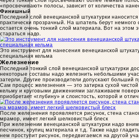
через тонкие слои просвечивают более темные полосы 
«просвечивают» полосы, зависит от количества нане
Финишный
Последний слой венецианской штукатурки наносится 
практически прозрачный. На шпатель берут немного с
остается очень тонкий слой материала. Вот на этом 
стараться надо.
Это инструмент для нанесения венецианской штукат
специальная кельма
Железнение
Последний тонкий слой венецианской штукатурки дос
некоторые составы надо железнить небольшими учас
затерли. Другие производители допускают больший п
Сам процесс железнения — это затирка сухой чистой
кельму и круговыми движениями заглаживаем поверхн
приобретает «глубину» и слоистость, которой и отли
После железнения проявляется рисунок, стена стано
мрамор, имеет легкий шелковистый блеск
При железнении венецианской штукатурки надо внима
песчинок, крупиц материала и т.д. Также надо глади
нем проступит рисунок, передвигаемся на другой уча