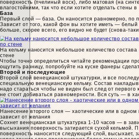
поверхность (пчелиный воск), либо матовая (на син
влагостойкими, так что если хотите отделать стены 
База
Первый слой — база. Он наносится равномерно, по 
Зависит от того, какой фон вы хотите иметь — белый 
больше, скорее всего, его видно не будет (снова-таки
На кельму наносится небольшое количество состава 
стене
Чтобы точно определиться читайте рекомендации пр
ощутить разницу, попробуйте на куске фанеры сделать
Второй и последующие
Второй слой венецианской штукатурки, и все послед
специальную венецианскую кельму. Состав накладыв
надо стараться чтобы не виден был след от первого
не стоит добиваться равномерности. Вся суть — в х
Нанесение второго слоя — хаотические или в одном
зависит от желания
Сохнет венецианская штукатурка 1-10 часов — в зав
высыхания поверхность затирается сухой кельмой. 
поверхность наносится следующий слой, высыхает, за