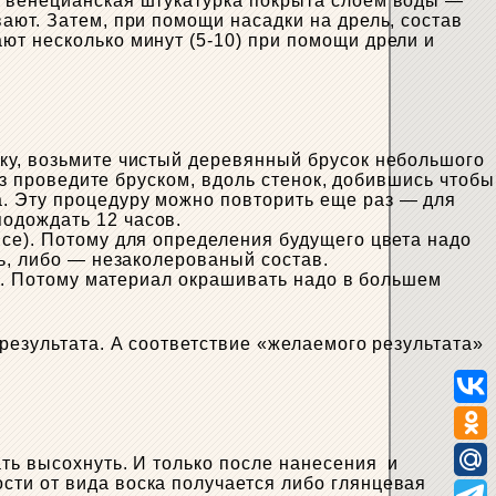
, венецианская штукатурка покрыта слоем воды —
ают. Затем, при помощи насадки на дрель, состав
ют несколько минут (5-10) при помощи дрели и
ку, возьмите чистый деревянный брусок небольшого
аз проведите бруском, вдоль стенок, добившись чтобы
. Эту процедуру можно повторить еще раз — для
одождать 12 часов.
все). Потому для определения будущего цвета надо
ль, либо — незаколерованый состав.
ся. Потому материал окрашивать надо в большем
результата. А соответствие «желаемого результата»
ать высохнуть. И только после нанесения и
сти от вида воска получается либо глянцевая