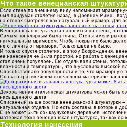
Что такое венецианская штукатурк
Если стена по внешнему виду напоминает мраморную 
был придуман столетия назад в Древнем Риме. Когд
на стенах смотрелся как натуральный мрамор. Для б
Венецианская штукатурка наносится на стены, потол
Самым популярным была глина. Стены имели рыжеват
натуральным мрамором. Чтобы покрытие было долго
не отличить от мрамора. Только швов не было.
И только спустя столетия, в эпоху Возрождения, вен
ее нанесения не была простой, но работа с венециа
стал очень популярен. Ею отделывали стены, потолк
влажности и температуры, что в условиях высокой в
Способствовало популярности и то, что мраморную 
Слава о красивейшем отделочном материале распрост
Декоративная итальянская штукатурка может быть св
насыщенного цвета
Описанный выше состав венецианской штукатурки – 
натуральная отделка. Но есть составы, в которые д
Еще может быть сок каучуковых деревьев, истолченн
материал тоже венецианская штукатурка, так как ос
Технология нанесения