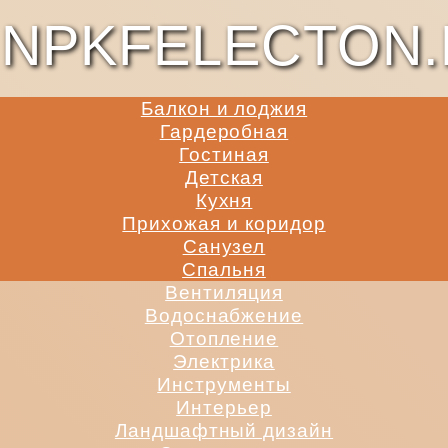
NPKFELECTON.
Балкон и лоджия
Гардеробная
Гостиная
Детская
Кухня
Прихожая и коридор
Санузел
Спальня
Вентиляция
Водоснабжение
Отопление
Электрика
Инструменты
Интерьер
Ландшафтный дизайн