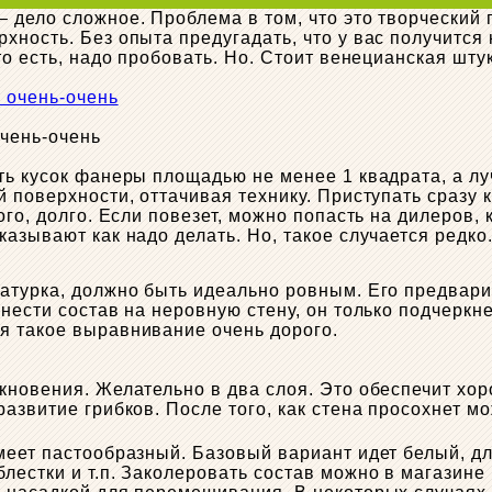
 дело сложное. Проблема в том, что это творческий 
ность. Без опыта предугадать, что у вас получится 
то есть, надо пробовать. Но. Стоит венецианская шту
очень-очень
ть кусок фанеры площадью не менее 1 квадрата, а лу
 поверхности, оттачивая технику. Приступать сразу к
ого, долго. Если повезет, можно попасть на дилеров,
азывают как надо делать. Но, такое случается редко
катурка, должно быть идеально ровным. Его предвар
нести состав на неровную стену, он только подчеркн
я такое выравнивание очень дорого.
кновения. Желательно в два слоя. Это обеспечит хор
азвитие грибков. После того, как стена просохнет мо
меет пастообразный. Базовый вариант идет белый, д
лестки и т.п. Заколеровать состав можно в магазине