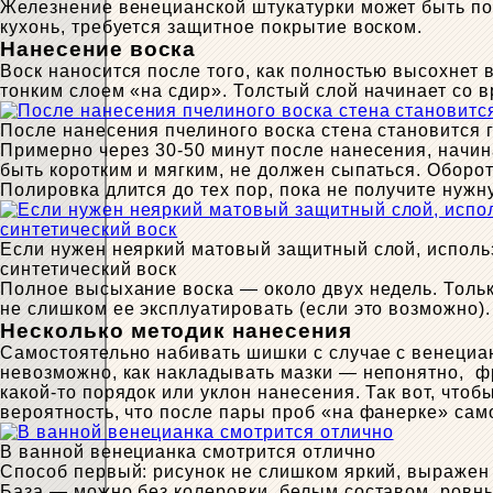
Железнение венецианской штукатурки может быть пос
кухонь, требуется защитное покрытие воском.
Нанесение воска
Воск наносится после того, как полностью высохнет
тонким слоем «на сдир». Толстый слой начинает со 
После нанесения пчелиного воска стена становится 
Примерно через 30-50 минут после нанесения, начин
быть коротким и мягким, не должен сыпаться. Оборот
Полировка длится до тех пор, пока не получите нужну
Если нужен неяркий матовый защитный слой, исполь
синтетический воск
Полное высыхание воска — около двух недель. Тольк
не слишком ее эксплуатировать (если это возможно).
Несколько методик нанесения
Самостоятельно набивать шишки с случае с венециан
невозможно, как накладывать мазки — непонятно, фра
какой-то порядок или уклон нанесения. Так вот, что
вероятность, что после пары проб «на фанерке» сам
В ванной венецианка смотрится отлично
Способ первый: рисунок не слишком яркий, выражен н
База — можно без колеровки, белым составом, ровны