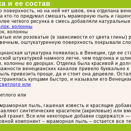
а и ее состав
поверхность, но на ней нет швов, она отделана вен
а кто-то придумал смешать мраморную пыль и гашену
олее четкого рисунка в смесь добавляли натуральные
ок, колонны
ые или розоватые (в зависимости от цвета глины) р
вечным, оштукатуренную поверхность покрывали сло
ецианская штукатурка появилась в Венеции, где ее с
нской штукатуркой намного легче, чем подгонка и шл
и, колонны во дворцах. Отделка была красивой и дол
лажности венецианских каналов привело буквально к
пыль привозить проще, да и стоит она дешевле. Ост
ранялась купцами быстро, и называли его Венецианс
етлого или
мраморная пыль, гашеная известь и красящие добавк
обавляют синтетические красители (акриловые) или в
ый гранит. Все или некоторые добавки содержатся — 
новной компонент – мраморная пыль – остается все т