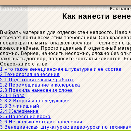
Главная
Внутренняя отделка помещений
Как нан
Как нанести вен
Выбрать материал для отделки стен непросто. Надо 
отвечает почти всем этим требованиям. Она красив
неоднократно мыть, она долговечная — если ее не ц
криволинейные. Просто идеальный отделочный матери
сложно. Вернее, наносить несложно, сложно без опы
заключать договор, попросите контакты клиентов. Ес
Содержание статьи
1
Что такое венецианская штукатурка и ее состав
2
Технология нанесения
2.1
Подготовительные работы
2.2
Перемешивание и колеровка
2.3
Правила нанесения слоев
2.3.1
База
2.3.2
Второй и последующие
2.3.3
Финишный
2.4
Железнение
2.5
Нанесение воска
2.6
Несколько методик нанесения
3
Венецианская штукатурка: видео-уроки по техника