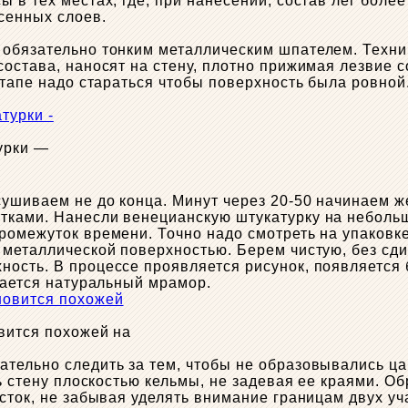
в тех местах, где, при нанесении, состав лег более 
сенных слоев.
обязательно тонким металлическим шпателем. Техник
остава, наносят на стену, плотно прижимая лезвие с
этапе надо стараться чтобы поверхность была ровной
урки —
ушиваем не до конца. Минут через 20-50 начинаем ж
тками. Нанесли венецианскую штукатурку на небольш
ромежуток времени. Точно надо смотреть на упаковк
 металлической поверхностью. Берем чистую, без сд
ость. В процессе проявляется рисунок, появляется 
чается натуральный мрамор.
вится похожей на
тельно следить за тем, чтобы не образовывались ца
ть стену плоскостью кельмы, не задевая ее краями. О
сток, не забывая уделять внимание границам двух уч