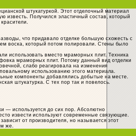
ецианской штукатуркой. Этот отделочный материал
ю известь. Получился эластичный состав, который
 красители.
азводы, что придавало отделке большую схожесть с
ем воска, который потом полировали. Стены было
тали использовать вместо мраморных плит. Техника
ифовка мраморных плит. Потому данный вид отделки
говечной, слабо реагировала на изменения
 повальному использованию этого материала.
альные компоненты добавлялись добытые на месте.
кая штукатурка. С тех пор так и повелось.
и — используется до сих пор. Абсолютно
место извести используют современные связующие.
зависит от производителя, но называется этот
ем же.