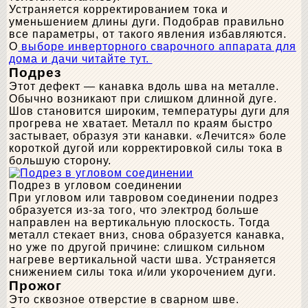
Устраняется корректированием тока и
уменьшением длины дуги. Подобрав правильно
все параметры, от такого явления избавляются.
О
выборе инверторного сварочного аппарата для
дома и дачи читайте тут.
Подрез
Этот дефект — канавка вдоль шва на металле.
Обычно возникают при слишком длинной дуге.
Шов становится широким, температуры дуги для
прогрева не хватает. Металл по краям быстро
застывает, образуя эти канавки. «Лечится» боле
короткой дугой или корректировкой силы тока в
большую сторону.
Подрез в угловом соединении
При угловом или тавровом соединении подрез
образуется из-за того, что электрод больше
направлен на вертикальную плоскость. Тогда
металл стекает вниз, снова образуется канавка,
но уже по другой причине: слишком сильном
нагреве вертикальной части шва. Устраняется
снижением силы тока и/или укорочением дуги.
Прожог
Это сквозное отверстие в сварном шве.