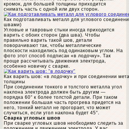
кромок, для большей толщины приходится
снимать часть с одной или двух сторон.
Как подготавливать металл для углового соединени
швами)
Угловые и тавровые стыки иногда приходится
варить с обоих сторон (два шва). Чтобы
правильно варить такой шов, детали
поворачивают так, чтобы металлические
плоскости находились под одинаковым углом. На
фото этот способ подписан «в лодочку». Так
проще рассчитывать движения электрода,
особенно новичку с сварке.
Как варить шов: «в лодочку» и при соединении мет
толщины
При соединении тонкого и толстого металла угол
наклона электрода должен быть другим —
порядка 60° к более толстой детали. При таком
положении большая часть прогрева придется на
него, тонкий металл не прогорает, что может
случиться, если угол наклона будет 45°.
Сварка угловых швов
При сварке угловых швов необходимо следить за
положением и движением электрода. У вас