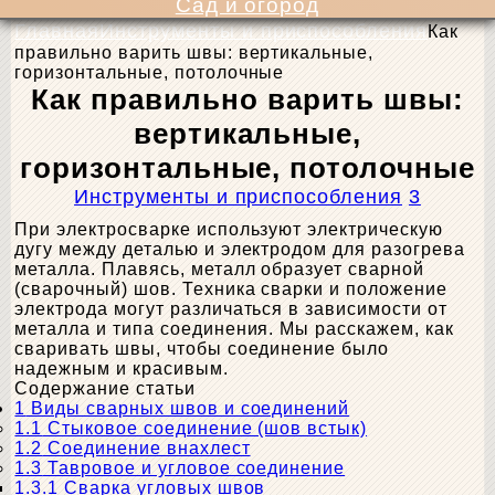
Сад и огород
Главная
Инструменты и приспособления
Как
правильно варить швы: вертикальные,
горизонтальные, потолочные
Как правильно варить швы:
вертикальные,
горизонтальные, потолочные
Инструменты и приспособления
3
При электросварке используют электрическую
дугу между деталью и электродом для разогрева
металла. Плавясь, металл образует сварной
(сварочный) шов. Техника сварки и положение
электрода могут различаться в зависимости от
металла и типа соединения. Мы расскажем, как
сваривать швы, чтобы соединение было
надежным и красивым.
Содержание статьи
1
Виды сварных швов и соединений
1.1
Стыковое соединение (шов встык)
1.2
Соединение внахлест
1.3
Тавровое и угловое соединение
1.3.1
Сварка угловых швов