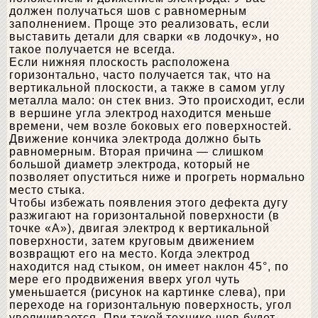
должен получаться шов с равномерным
заполнением. Проще это реализовать, если
выставить детали для сварки «в лодочку», но
такое получается не всегда.
Если нижняя плоскость расположена
горизонтально, часто получается так, что на
вертикальной плоскости, а также в самом углу
металла мало: он стек вниз. Это происходит, если
в вершине угла электрод находится меньше
времени, чем возле боковых его поверхностей.
Движение кончика электрода должно быть
равномерным. Вторая причина — слишком
большой диаметр электрода, который не
позволяет опуститься ниже и прогреть нормально
место стыка.
Чтобы избежать появления этого дефекта дугу
разжигают на горизонтальной поверхности (в
точке «А»), двигая электрод к вертикальной
поверхности, затем круговым движением
возвращют его на место. Когда электрод
находится над стыком, он имеет наклон 45°, по
мере его продвижения вверх угол чуть
уменьшается (рисунок на картинке слева), при
переходе на горизонтальную поверхность, угол
увеличивается. При такой технике шов будет