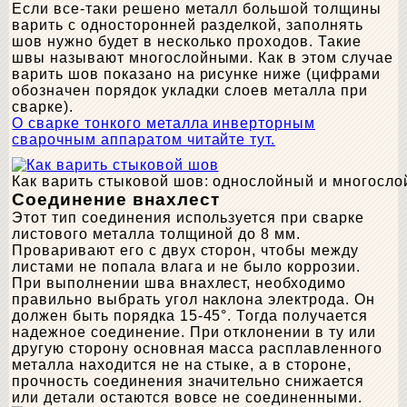
Если все-таки решено металл большой толщины
варить с односторонней разделкой, заполнять
шов нужно будет в несколько проходов. Такие
швы называют многослойными. Как в этом случае
варить шов показано на рисунке ниже (цифрами
обозначен порядок укладки слоев металла при
сварке).
О сварке тонкого металла инверторным
сварочным аппаратом читайте тут.
Как варить стыковой шов: однослойный и многосл
Соединение внахлест
Этот тип соединения используется при сварке
листового металла толщиной до 8 мм.
Проваривают его с двух сторон, чтобы между
листами не попала влага и не было коррозии.
При выполнении шва внахлест, необходимо
правильно выбрать угол наклона электрода. Он
должен быть порядка 15-45°. Тогда получается
надежное соединение. При отклонении в ту или
другую сторону основная масса расплавленного
металла находится не на стыке, а в стороне,
прочность соединения значительно снижается
или детали остаются вовсе не соединенными.