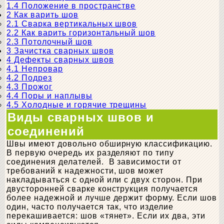
1.4
Положение в пространстве
2
Как варить шов
2.1
Сварка вертикальных швов
2.2
Как варить горизонтальный шов
2.3
Потолочный шов
3
Зачистка сварных швов
4
Дефекты сварных швов
4.1
Непровар
4.2
Подрез
4.3
Прожог
4.4
Поры и наплывы
4.5
Холодные и горячие трещины
Виды сварных швов и
соединений
Швы имеют довольно обширную классификацию.
В первую очередь их разделяют по типу
соединения делателей. В зависимости от
требований к надежности, шов может
накладываться с одной или с двух сторон. При
двусторонней сварке конструкция получается
более надежной и лучше держит форму. Если шов
один, часто получается так, что изделие
перекашивается: шов «тянет». Если их два, эти