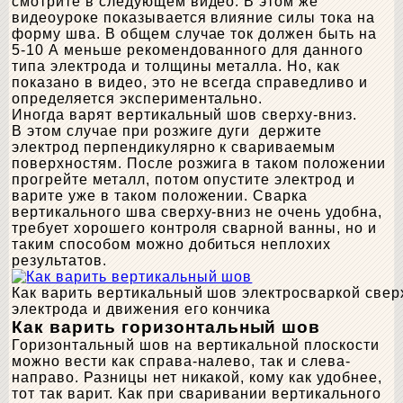
смотрите в следующем видео. В этом же
видеоуроке показывается влияние силы тока на
форму шва. В общем случае ток должен быть на
5-10 А меньше рекомендованного для данного
типа электрода и толщины металла. Но, как
показано в видео, это не всегда справедливо и
определяется экспериментально.
Иногда варят вертикальный шов сверху-вниз.
В этом случае при розжиге дуги держите
электрод перпендикулярно к свариваемым
поверхностям. После розжига в таком положении
прогрейте металл, потом опустите электрод и
варите уже в таком положении. Сварка
вертикального шва сверху-вниз не очень удобна,
требует хорошего контроля сварной ванны, но и
таким способом можно добиться неплохих
результатов.
Как варить вертикальный шов электросваркой свер
электрода и движения его кончика
Как варить горизонтальный шов
Горизонтальный шов на вертикальной плоскости
можно вести как справа-налево, так и слева-
направо. Разницы нет никакой, кому как удобнее,
тот так варит. Как при сваривании вертикального