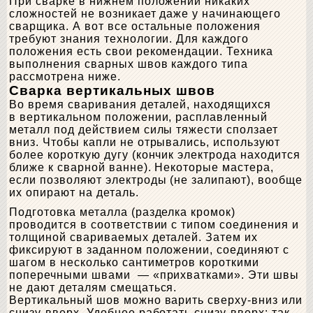
При сварке в нижнем положении никаких
сложностей не возникает даже у начинающего
сварщика. А вот все остальные положения
требуют знания технологии. Для каждого
положения есть свои рекомендации. Техника
выполнения сварных швов каждого типа
рассмотрена ниже.
Сварка вертикальных швов
Во время сваривания деталей, находящихся
в вертикальном положении, расплавленный
металл под действием силы тяжести сползает
вниз. Чтобы капли не отрывались, используют
более короткую дугу (кончик электрода находится
ближе к сварной ванне). Некоторые мастера,
если позволяют электроды (не залипают), вообще
их опирают на деталь.
Подготовка металла (разделка кромок)
проводится в соответствии с типом соединения и
толщиной свариваемых деталей. Затем их
фиксируют в заданном положении, соединяют с
шагом в несколько сантиметров короткими
поперечными швами — «прихватками». Эти швы
не дают деталям смещаться.
Вертикальный шов можно варить сверху-вниз или
снизу-вверх. Удобнее работать снизу-вверх: так