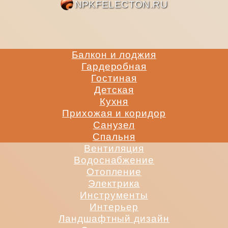
NPKFE
Балкон и лоджия
Гардеробная
Гостиная
Детская
Кухня
Прихожая и коридор
Санузел
Спальня
Вентиляция
Водоснабжение
Отопление
Электрика
Инструменты
Интерьер
Ландшафтный дизайн