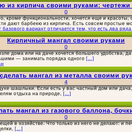
ю из кирпича своими руками: чертежи
0
, кроме функциональности, хочется еще и красоты, о
и дают барбекю из кирпича. Есть совсем простые мо
Кирпичный мангал своими руками
0
ле дома или на даче хочется большего удобства, да 
льшими — занимать порядка одного
[…]
 сделать мангал из металла своими ру
4
ухе шашлыки. Если есть у вас частный дом или дача,
телям отдыха на природе,
[…]
лать мангал из газового баллона, бочк
0
ей в хозяйстве. Что только из него не делают: и печ
делки,
[…]