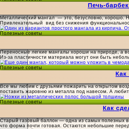
Печь-барбек
Металлический мангал — это, безусловно, хорошо. Но
Привлекательный вид без снижения функциональност
Полезные советы
Переносные легкие мангалы хороши на природе, а воз
Из-за пластичности материала могут они быть небо
Полезные советы
Как
Все мы любим с друзьями пожарить на открытом возд
поставить жаровню из металла под навесом. А люби
Полезные советы
Как сде
Старый газовый баллон — одна из самых полезных вещ
что форма почти готовая. Остаются небольшие пере