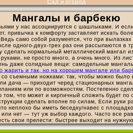
Сад и огород
Мангалы и барбекю
рузьями у нас ассоциируется с шашлыками. И ес
 лет, привычка к комфорту заставляет искать бо
Ведь само собой разумеется, что при вылазках
осле одного-двух-трех раз они рассыпаются в тр
му сделать нормальный металлический мангал и
руками, не просто много, а очень много. Из лис
чень даже солидные вещи: самодельные мангалы
со съемными ножками: так, чтобы можно было в
ли дача — приходит черед стационарных мангал
еланиям или по возможностям. Постепенно сде
том, что может и кирпичный сложить будет по 
трукции сделать вполне по силам, Если руки ра
 что неплохо бы иметь беседку/навес с площадк
или нет — тут уж выбор каждого. Часто все ра
есть свои прелести: быстрее выходит на нужну