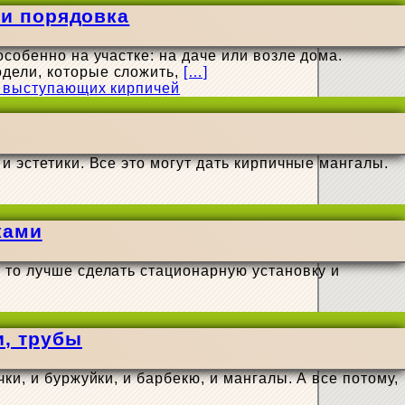
 и порядовка
собенно на участке: на даче или возле дома.
дели, которые сложить,
[…]
и эстетики. Все это могут дать кирпичные мангалы.
ками
 то лучше сделать стационарную установку и
и, трубы
ки, и буржуйки, и барбекю, и мангалы. А все потому,