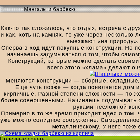
Главная
Мангалы и барбекю
Как-то так сложилось, что отдых, встреча с д
и как, хоть на камнях, то уже через несколько
выезжают «на природу». 
Сперва в ход идут покупные конструкции. Но п
начинаешь задумываться о том, чтобы само
Конструкций, которые можно сделать своими 
всего этого «хлама» делают о
Меняются конструкции — сборные, складные, 
Еще чуть позже — когда появляется дом и
кирпичные. Разной степени сложности — по ж
более совершенными. Начинаешь подумывать о 
руками несложной конс
Примерно в то же время приходит идея о том,
уже можно солидное сооружение. Самодельное 
металлическому. У него тоже 
Полезные советы