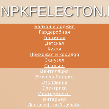
NPKFELECTON.
Балкон и лоджия
Гардеробная
Гостиная
Детская
Кухня
Прихожая и коридор
Санузел
Спальня
Вентиляция
Водоснабжение
Отопление
Электрика
Инструменты
Интерьер
Ландшафтный дизайн