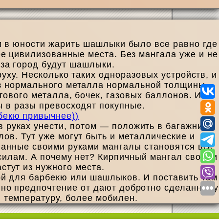
ли в юности жарить шашлыки было все равно где
лее цивилизованные места. Без мангала уже и не
 за город будут шашлыки.
уху. Несколько таких одноразовых устройств, и
з нормального металла нормальной толщины.
тового металла, бочек, газовых баллонов. Их
 в разы превосходят покупные.
 руках унести, потом — положить в багажник.
ов. Тут уже могут быть и металлические и
ланные своими руками мангалы становятся все
силам. А почему нет? Кирпичный мангал своими
стут из нужного места.
ой для барбекю или шашлыков. И поставить там
вно предпочтение от дают добротно сделанному
ю температуру, более мобилен.