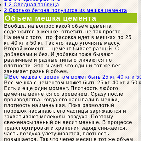
1.2
Сводная таблица
2
Сколько бетона получится из мешка цемента
Объем мешка цемента
Вообще, на вопрос какой объем цемента
содержится в мешке, ответить не так просто.
Начнем с того, что фасовка идет в мешках по 25
кг, 40 кг и 50 кг. Так что надо уточнять массу.
Второй момент — цемент бывает разный. С
добавками и без. И добавки тоже бывают
различные и разные типы отличаются по
плотности. Это значит, что один и тот же вес
занимает разный объем.
Вес мешка с цементом может быть 25 кг, 40 кг и 50 к
Есть и еще один момент. Плотность любого
цемента меняется со временем. Сразу после
производства, когда его насыпали в мешки,
плотность наименьшая. Пока размолотый
порошок насыпают, его частицы заряжаются и
захватывают молекулы воздуха. Поэтому
свеженасыпанный он весит меньше. В процессе
транспортировки и хранения заряд снижается,
часть воздуха улетучивается, плотность
повышается. Так что через месяц в тот же объем