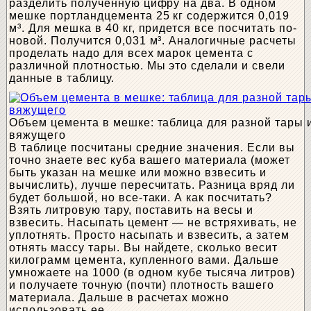
разделить полученную цифру на два. В одном
мешке портландцемента 25 кг содержится 0,019
м³. Для мешка в 40 кг, придется все посчитать по-
новой. Получится 0,031 м³. Аналогичные расчеты
проделать надо для всех марок цемента с
различной плотностью. Мы это сделали и свели
данные в таблицу.
Объем цемента в мешке: таблица для разной тары 
вяжущего
В таблице посчитаны средние значения. Если вы
точно знаете вес куба вашего материала (может
быть указан на мешке или можно взвесить и
вычислить), лучше пересчитать. Разница вряд ли
будет большой, но все-таки. А как посчитать?
Взять литровую тару, поставить на весы и
взвесить. Насыпать цемент — не встряхивать, не
уплотнять. Просто насыпать и взвесить, а затем
отнять массу тары. Вы найдете, сколько весит
килограмм цемента, купленного вами. Дальше
умножаете на 1000 (в одном кубе тысяча литров)
и получаете точную (почти) плотность вашего
материала. Дальше в расчетах можно
использовать ее.