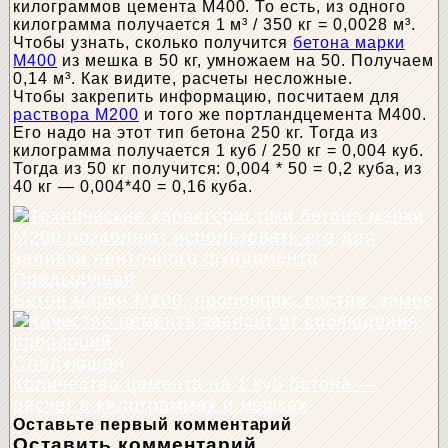
килограммов цемента М400. То есть, из одного
килограмма получается 1 м³ / 350 кг = 0,0028 м³.
Чтобы узнать, сколько получится
бетона марки
М400
из мешка в 50 кг, умножаем на 50. Получаем
0,14 м³. Как видите, расчеты несложные.
Чтобы закрепить информацию, посчитаем для
раствора М200
и того же портландцемента М400.
Его надо на этот тип бетона 250 кг. Тогда из
килограмма получается 1 куб / 250 кг = 0,004 куб.
Тогда из 50 кг получится: 0,004 * 50 = 0,2 куба, из
40 кг — 0,004*40 = 0,16 куба.
Предыдущая
Бетон марки M200: пропорции, состав, замес
Следующая
Количество цемента на 1 куб бетона —
расчет в килограммах и мешках
Оставьте первый комментарий
Оставить комментарий