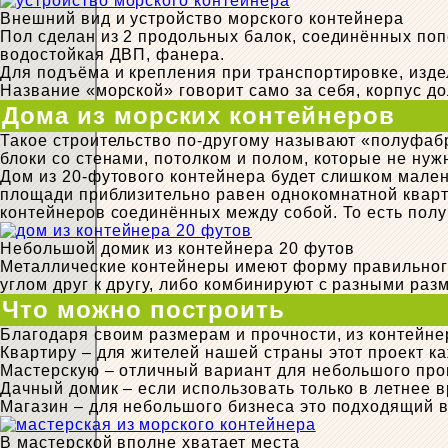
Внешний вид и устройство морского контейнера
Пол сделан из 2 продольных балок, соединённых поп
водостойкая ДВП, фанера.
Для подъёма и крепления при транспортировке, изде
Название «морской» говорит само за себя, корпус 
Дома из морских контейнеров
Такое строительство по-другому называют «полуфабр
блоки со стенами, потолком и полом, которые не нуж
Дом из 20-футового контейнера будет слишком мален
площади приблизительно равен однокомнатной кварти
контейнеров соединённых между собой. То есть пол
Небольшой домик из контейнера 20 футов
Металлические контейнеры имеют форму правильног
углом друг к другу, либо комбинируют с разными раз
Что можно построить
Благодаря своим размерам и прочности, из контейне
Квартиру – для жителей нашей страны этот проект к
Мастерскую – отличный вариант для небольшого про
Дачный домик – если использовать только в летнее в
Магазин – для небольшого бизнеса это подходящий 
В мастерской вполне хватает места