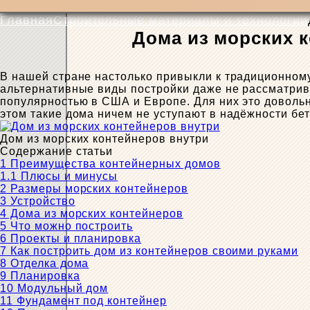
Главная
Строительные материалы и технологии
Дома из морских 
В нашей стране настолько привыкли к традиционному
альтернативные виды постройки даже не рассматрив
популярностью в США и Европе. Для них это довольн
этом такие дома ничем не уступают в надёжности бе
Дом из морских контейнеров внутри
Содержание статьи
1
Преимущества контейнерных домов
1.1
Плюсы и минусы
2
Размеры морских контейнеров
3
Устройство
4
Дома из морских контейнеров
5
Что можно построить
6
Проекты и планировка
7
Как построить дом из контейнеров своими руками
8
Отделка дома
9
Планировка
10
Модульный дом
11
Фундамент под контейнер