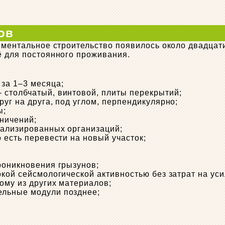
ов
иментальное строительство появилось около двадцати
ё для постоянного проживания.
за 1–3 месяца;
 столбчатый, винтовой, плиты перекрытий;
уг на друга, под углом, перпендикулярно;
ы;
ничений;
иализированных организаций;
то есть перевести на новый участок;
роникновения грызунов;
окой сейсмологической активностью без затрат на ус
ому из других материалов;
ельные модули позднее;