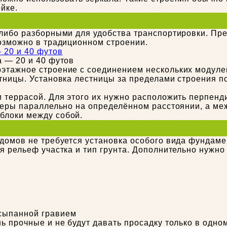
йке.
 либо разборными для удобства транспортировки. П
озможно в традиционном строении.
а — 20 и 40 футов
этажное строение с соединением нескольких модулей
тницы. Установка лестницы за пределами строения п
и террасой. Для этого их нужно расположить перпен
йнеры параллельно на определённом расстоянии, а м
блоки между собой.
домов не требуется установка особого вида фундамен
я рельеф участка и тип грунта. Дополнительно нужно
сыпанной гравием
 прочные и не будут давать просадку только в одном