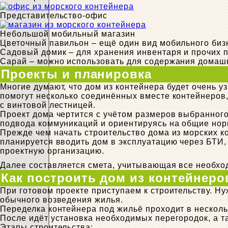
Представительство-офис
Небольшой мобильный магазин
Цветочный павильон – ещё один вид мобильного биз
Садовый домик – для хранения инвентаря и прочих п
Сарай – можно использовать для содержания домашне
Проекты и планировка
Многие думают, что дом из контейнера будет очень у
помогут несколько соединённых вместе контейнеров
с винтовой лестницей.
Проект дома чертится с учётом размеров выбранного
подвода коммуникаций и ориентируясь на общие но
Прежде чем начать строительство дома из морских к
планируется вводить дом в эксплуатацию через БТИ
проектную организацию.
Далее составляется смета, учитывающая все необхо
Как построить дом из контейнеро
При готовом проекте приступаем к строительству. Н
обычного возведения жилья.
Переделка контейнера под жильё проходит в несколь
После идёт установка необходимых перегородок, а т
Этапы строительства: