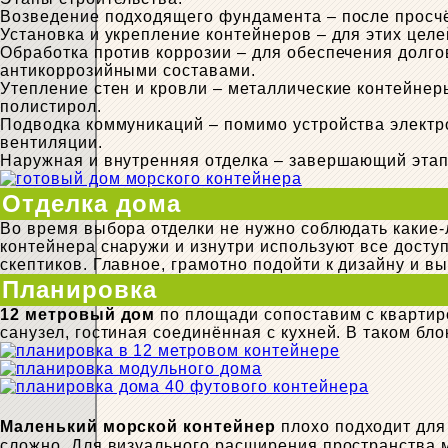
Возведение подходящего фундамента – после просчё
Установка и укрепление контейнеров – для этих цел
Обработка против коррозии – для обеспечения долг
антикоррозийными составами.
Утепление стен и кровли – металлические контейнер
полистирол.
Подводка коммуникаций – помимо устройства электро
вентиляции.
Наружная и внутренняя отделка – завершающий этап
Отделка дома
Во время выбора отделки не нужно соблюдать какие-
контейнера снаружи и изнутри используют все досту
скептиков. Главное, грамотно подойти к дизайну и 
Планировка
12 метровый дом
по площади сопоставим с квартир
санузел, гостиная соединённая с кухней. В таком бл
Маленький морской контейнер
плохо подходит для
сложно. Для визуального расширения пространства м