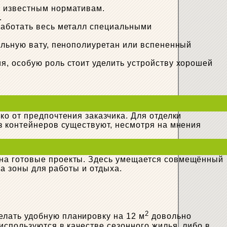
о известным нормативам.
.
работать весь металл специальными
альную вату, пенополиуретан или вспененный
, особую роль стоит уделить устройству хорошей
о от предпочтения заказчика. Для отделки
з контейнеров существуют, несмотря на мнения
 на готовые проекты. Здесь умещается совмещённый
на зоны для работы и отдыха.
2
елать удобную планировку на 12 м
довольно
спользуются в качестве сезонного жилья, либо в