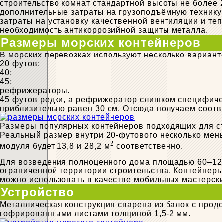
строительство комнат стандартной высоты не более 2
дополнительные затраты на грузоподъёмную технику
затраты на установку качественной вентиляции и те
необходимость антикоррозийной защиты металла.
Размеры морских контейнеров
В морских перевозках используют несколько вариан
20 футов;
40;
45;
рефрижераторы.
45 футов редки, а рефрижератор слишком специфиче
приблизительно равен 30 см. Отсюда получаем соотв
Размеры популярных контейнеров подходящих для с
Реальный размер внутри 20-футового несколько меньш
2
модуля будет 13,8 и 28,2 м
соответственно.
Для возведения полноценного дома площадью 60–12
ограниченной территории строительства. Контейнеры
можно использовать в качестве мобильных мастерски
Устройство
Металлическая конструкция сварена из балок с пр
гофрированными листами толщиной 1,5-2 мм.