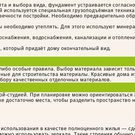
та и выбора вида, фундамент устраивается согласн
ей используется специальная грузоподъёмная техника
овечности постройки. Необходимо предварительно об
ы необходимо утеплять. Для этого используют минер
снабжения, водоснабжения, канализации и отопления
, который придаёт дому окончательный вид.
либо особые правила. Выбор материала зависит тольк
пные для строительства материалы. Красивые дома и
выбору качественных отделочных материалов.
ой-студией. При планировке можно ориентироваться
оке достаточно места, чтобы разделить пространство 
 использования в качестве полноценного жилья — сд
ожно использовать зеркала. Такие строения обычно и