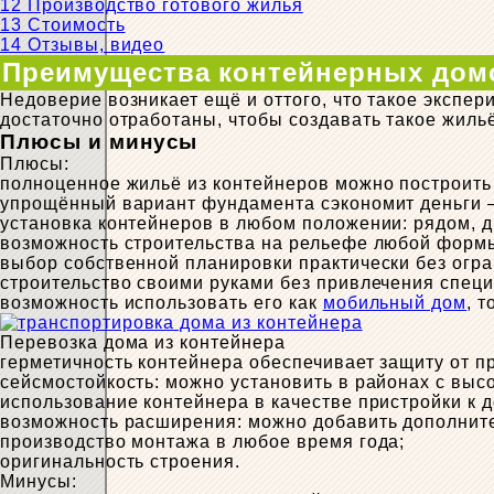
12
Производство готового жилья
13
Стоимость
14
Отзывы, видео
Преимущества контейнерных дом
Недоверие возникает ещё и оттого, что такое экспер
достаточно отработаны, чтобы создавать такое жиль
Плюсы и минусы
Плюсы:
полноценное жильё из контейнеров можно построить 
упрощённый вариант фундамента сэкономит деньги –
установка контейнеров в любом положении: рядом, др
возможность строительства на рельефе любой форм
выбор собственной планировки практически без огра
строительство своими руками без привлечения спец
возможность использовать его как
мобильный дом
, 
Перевозка дома из контейнера
герметичность контейнера обеспечивает защиту от п
сейсмостойкость: можно установить в районах с выс
использование контейнера в качестве пристройки к д
возможность расширения: можно добавить дополнит
производство монтажа в любое время года;
оригинальность строения.
Минусы: