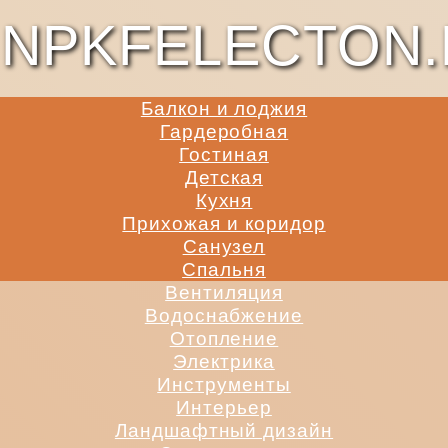
NPKFELECTON.
Балкон и лоджия
Гардеробная
Гостиная
Детская
Кухня
Прихожая и коридор
Санузел
Спальня
Вентиляция
Водоснабжение
Отопление
Электрика
Инструменты
Интерьер
Ландшафтный дизайн