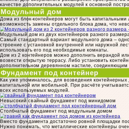
качестве дополнительных модулей к основной постро
Модульный дом
Дома из блок-контейнеров могут быть капитальными
возможность замены отдельного блока дома, что нев
Модульный дом из двух контейнеров разного размер
Самый стандартный вариант модульного дома – одно
строение с установкой внутренней или наружной лес
использовать его под необходимые комнаты.
Дом из 2 контейнеров можно дополнить верандой ил
возвести открытую террасу. Либо установить конте
дополнительном деревянном настиле, соединяющим 
Фундамент под контейнер
Как уже упоминалось, для возведения контейнерных 
капитальной или мобильной. При расчёте учитываетс
всех используемых модулей.
Невысокий свайный фундамент под минидомом
Столбчатый фундамент под модульным домом
Вместо фундамента достаточно ровной площадки по
Нужно понимать, что металлические контейнеры очень