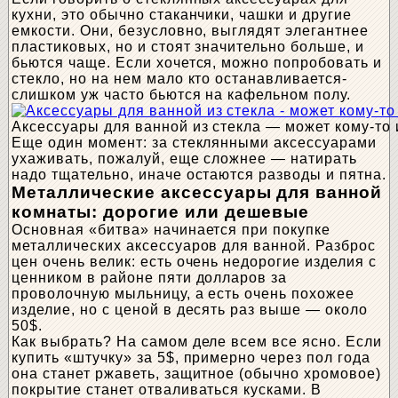
кухни, это обычно стаканчики, чашки и другие
емкости. Они, безусловно, выглядят элегантнее
пластиковых, но и стоят значительно больше, и
бьются чаще. Если хочется, можно попробовать и
стекло, но на нем мало кто останавливается-
слишком уж часто бьются на кафельном полу.
Аксессуары для ванной из стекла — может кому-то 
Еще один момент: за стеклянными аксессуарами
ухаживать, пожалуй, еще сложнее — натирать
надо тщательно, иначе остаются разводы и пятна.
Металлические аксессуары для ванной
комнаты: дорогие или дешевые
Основная «битва» начинается при покупке
металлических аксессуаров для ванной. Разброс
цен очень велик: есть очень недорогие изделия с
ценником в районе пяти долларов за
проволочную мыльницу, а есть очень похожее
изделие, но с ценой в десять раз выше — около
50$.
Как выбрать? На самом деле всем все ясно. Если
купить «штучку» за 5$, примерно через пол года
она станет ржаветь, защитное (обычно хромовое)
покрытие станет отваливаться кусками. В