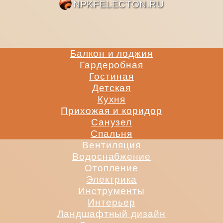
NPKFE
Балкон и лоджия
Гардеробная
Гостиная
Детская
Кухня
Прихожая и коридор
Санузел
Спальня
Вентиляция
Водоснабжение
Отопление
Электрика
Инструменты
Интерьер
Ландшафтный дизайн