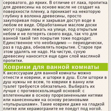
сероватого, до ярких. В отличие от лака, пропитка
для древесины на основе масле не создает на
поверхности пленку, а проникает на некоторую
глубину в волокна древесины, просто
закупоривая поры и закрывая доступ воде в
любом ее виде. Обработанные маслом доски
могут годами лежать на улице, под открытым
небом и не потерять своего вида, так что для
ванной такой тип покрытия тоже подходит.
Единственное что необходимо — периодически,
раз в год-два, обновлять покрытие. Старое при
этом удалять не надо. На чистую, сухую
древесину наносится еще один слой масляной
пропитки.
Коврики для ванной комнаты
К аксессуарам для ванной комнаты можно
отнести и коврики, и шторки в душ. Если шторки в
душ нужны не всем, то коврики в ванну или
туалет требуются обязательно. Выбирать их
лучше с противоскользящей основой: с
вплетенными в основу прорезиненными нитями
или нанесенными на основу резиновыми
«пупырышками». Такие коврики даже на гладкой
плитке или керамограните не поедут под ногой.