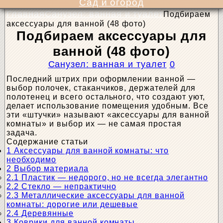
Сад и огород
Главная
Санузел: ванная и туалет
Подбираем
аксессуары для ванной (48 фото)
Подбираем аксессуары для
ванной (48 фото)
Санузел: ванная и туалет
0
Последний штрих при оформлении ванной —
выбор полочек, стаканчиков, держателей для
полотенец и всего остального, что создают уют,
делает использование помещения удобным. Все
эти «штучки» называют «аксессуары для ванной
комнаты» и выбор их — не самая простая
задача.
Содержание статьи
1
Аксессуары для ванной комнаты: что
необходимо
2
Выбор материала
2.1
Пластик — недорого, но не всегда элегантно
2.2
Стекло — непрактично
2.3
Металлические аксессуары для ванной
комнаты: дорогие или дешевые
2.4
Деревянные
3
Коврики для ванной комнаты