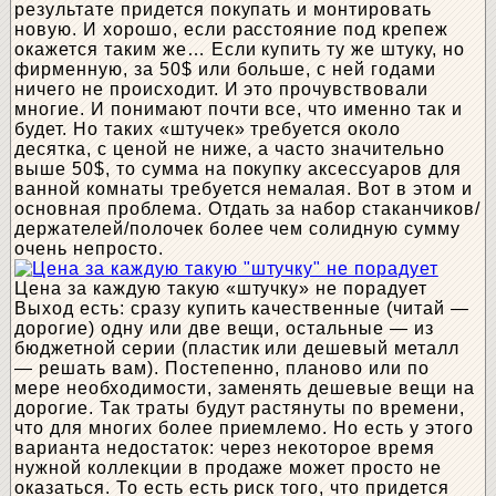
результате придется покупать и монтировать
новую. И хорошо, если расстояние под крепеж
окажется таким же… Если купить ту же штуку, но
фирменную, за 50$ или больше, с ней годами
ничего не происходит. И это прочувствовали
многие. И понимают почти все, что именно так и
будет. Но таких «штучек» требуется около
десятка, с ценой не ниже, а часто значительно
выше 50$, то сумма на покупку аксессуаров для
ванной комнаты требуется немалая. Вот в этом и
основная проблема. Отдать за набор стаканчиков/
держателей/полочек более чем солидную сумму
очень непросто.
Цена за каждую такую «штучку» не порадует
Выход есть: сразу купить качественные (читай —
дорогие) одну или две вещи, остальные — из
бюджетной серии (пластик или дешевый металл
— решать вам). Постепенно, планово или по
мере необходимости, заменять дешевые вещи на
дорогие. Так траты будут растянуты по времени,
что для многих более приемлемо. Но есть у этого
варианта недостаток: через некоторое время
нужной коллекции в продаже может просто не
оказаться. То есть есть риск того, что придется