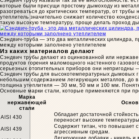
Сэндвич трубу назвали так за ее многослойность: е
которые были присущи простому дымоходу из металл
разогреваться до критических температур, от трубы
утеплитель значительно снижает количество конденса
такую высокую температуру, проще делать проход ды
Сэндвич-труба — это два металлических цилиндра, 
между которыми заполнено утеплителем
Из каких материалов делают
Сэндвич трубы делают из оцинкованной или нержаве
продуктов горения маломощного настенного газового
серьезных отопительных приборов они непригодны — 
Сэндвич трубы для высокотемпературных дымовых г
небольшим содержанием легирующих металлов, до вы
толщина утеплителя — 30 мм, 50 мм и 100 мм. Понятн
Основные марки стали, которые применяются при про
Марка
нержавеющей
Основ
стали
Обладает достаточной стойкост
AISI 430
переносит высокие температур
Содержит титан, что повышает 
AISI 439
агрессивным средам.
Легирующие добавки - никель и 