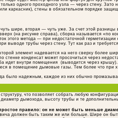
олько одного проходного узла — через стену. Зато н
или каркасник), стены в обязательном порядке защи
чуть шире, вторая — чуть уже. За счет этой разницы
верх (на рисунке справа), сборка называется «по ко
ток этого метода — при недостаточной герметизации
и выводе трубы через стену. Тут как раз и требуетс
второй элемент надевается на него сверху более шир
 по стенке конденсат может просочиться через недос
ба идет внутри помещения (выводится через крышу). 
иеся в помещение дымовые газы. Тем более что при 
да было надежным, каждое из них обычно промазыва
структуру, что позволяет собрать любую конфигурац
 диаметр дымохода, высоту трубы и те дополнительн
простое правило: он не может быть меньше диаме
двича должен быть таким же или больше. Шире он быт