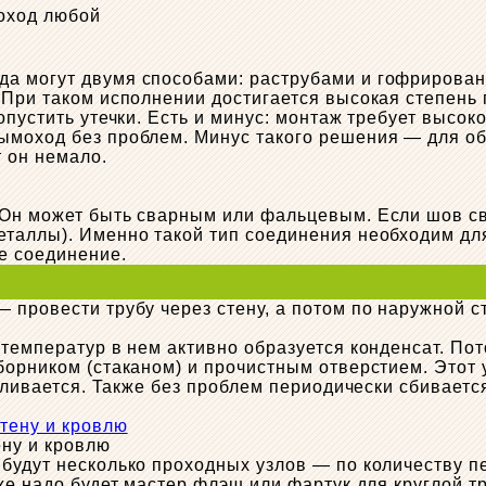
оход любой
а могут двумя способами: раструбами и гофрирован
 При таком исполнении достигается высокая степень
пустить утечки. Есть и минус: монтаж требует высоко
ымоход без проблем. Минус такого решения — для об
т он немало.
 Он может быть сварным или фальцевым. Если шов с
таллы). Именно такой тип соединения необходим для
е соединение.
 провести трубу через стену, а потом по наружной с
 температур в нем активно образуется конденсат. По
борником (стаканом) и прочистным отверстием. Этот
 сливается. Также без проблем периодически сбивает
ну и кровлю
будут несколько проходных узлов — по количеству п
же надо будет мастер флэш или фартук для круглой т