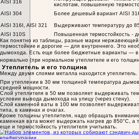
AISI 316
кислотам, повышенную термосто
AISI 304
Более дешевый вариант AISI 31
AISI 316I, AISI 321
Выдерживают температуру до 8
AISI 310S
Повышенная термостойкость - до
Как понятно из таблицы, разные марки нержавеющей
термостойкие и дорогие — для внутреннего. Это нео
дымохода.
Есть еще более бюджетные варианты — в
нормально (при нормальном утеплителе и его толщи
Утеплитель и его толщина
Между двумя слоями металла находится утеплитель. 
При утеплении в 30 мм толщиной температура дымов
средней мощности.
Слой утеплителя в 50 мм позволяет выдерживать те
условии вывода дымохода на улицу (через стену).
Слой каменной ваты в 100 мм позволяет выдерживат
типа, в каминах и очагах.
Кроме толщины утеплителя, надо обращать внимание 
каменная вата может выдержать нагрев до 850°C, а 
еще и термостойкость утеплителя учитывать.