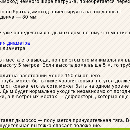
ымоход немного шире патрубка, приобретается перех
жно выбрать дымоход ориентируясь на эти данные:
ндвича — 80 мм;
том уже определяться с дымоходом, потому что многи
я диаметра
т места его вывода, но при этом его минимальная вы
 высоту 5 метров. Если высота дома выше 5 м, то т
одит на расстоянии менее 150 см от него.
 труба может быть ниже уровня конька, но угол долже
см от конька, его высота может быть на одном уровн
. Дым будет нормально уходить независимо от погод
и, а в ветреных местах — дефлекторы, которые еще 
ставят дымосос — получается принудительная тяга. В
ринудительная вытяжка спасает положение.