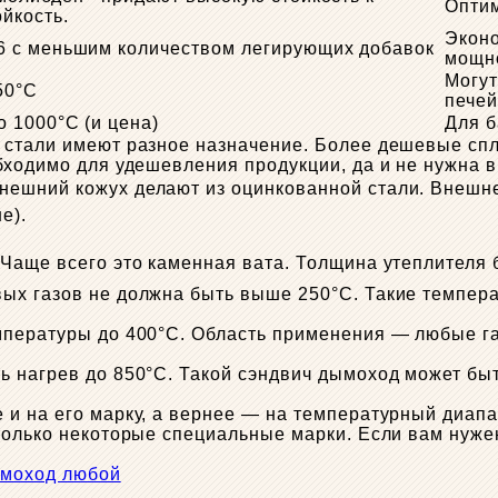
Оптим
йкость.
Эконо
6 с меньшим количеством легирующих добавок
мощн
Могут
50°C
печей
 1000°C (и цена)
Для б
 стали имеют разное назначение. Более дешевые спл
бходимо для удешевления продукции, да и не нужна 
нешний кожух делают из оцинкованной стали. Внешн
не).
Чаще всего это каменная вата. Толщина утеплителя б
ых газов не должна быть выше 250°C. Такие темпер
мпературы до 400°C. Область применения — любые г
ь нагрев до 850°C. Такой сэндвич дымоход может бы
и на его марку, а вернее — на температурный диапаз
только некоторые специальные марки. Если вам нуже