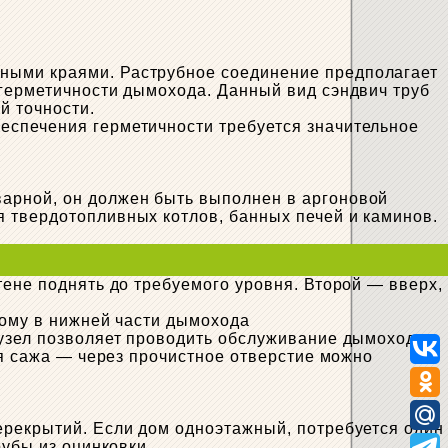
ными краями. Раструбное соединение предполагает
 герметичности дымохода. Данный вид сэндвич труб
й точности.
еспечения герметичности требуется значительное
варной, он должен быть выполнен в аргоновой
 твердотопливных котлов, банных печей и каминов.
тене поднять до требуемого уровня. Второй — вверх,
тому в нижней части дымохода
 узел позволяет проводить обслуживание дымохода
ся сажа — через прочистное отверстие можно
ерекрытий. Если дом одноэтажный, потребуется один
рубы из оцинковки.