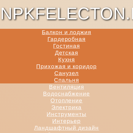
NPKFELECTON.
Балкон и лоджия
Гардеробная
Гостиная
Детская
Кухня
Прихожая и коридор
Санузел
Спальня
Вентиляция
Водоснабжение
Отопление
Электрика
Инструменты
Интерьер
Ландшафтный дизайн