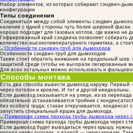
Набор элементов, из которых собирают сэндвич-дым
конфигурации
Типы соединения
Соединяться между собой элементы сэндвич дымоход
наличие с одной стороны чуть более широкой фаски.
хорошо подходит для газовых котлов, где важно не до
Гофрированный край сэндвича позволяет собирать д
количество высокотемпературного герметика, а стои
Особенности сэндвич-труб для дымоходов
Также стоит обратить внимание на продольный шов.
защитной среде (чтобы не выгорали легированные ме
Для всех остальных можно использовать и фальцево
Способы монтажа
Есть два способа вывести дымоход наружу. Первый —
через потолок и кровлю. И тот и другой неидеальны.
Если дымоход оказывается на улице, из-за перепада
обязательно устанавливается тройник с конденсатос
без особого труда: стакан откручивается, конденсат
запустить специальный ершик для дымохода.
Примерная схема прохода трубы дымохода через сте
Если дымоход будет выводиться через крышу, нужны 
проход через потолок, а второй — через кровлю. Так