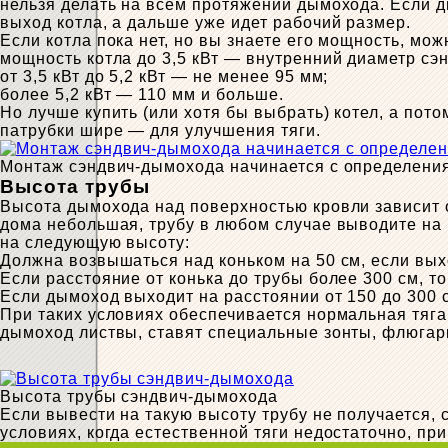
нельзя делать на всем протяжении дымохода. Если д
выход котла, а дальше уже идет рабочий размер.
Если котла пока нет, но вы знаете его мощность, мо
мощность котла до 3,5 кВт — внутренний диаметр сэ
от 3,5 кВт до 5,2 кВт — не менее 95 мм;
более 5,2 кВт — 110 мм и больше.
Но лучше купить (или хотя бы выбрать) котел, а по
патрубки шире — для улучшения тяги.
Монтаж сэндвич-дымохода начинается с определени
Высота трубы
Высота дымохода над поверхностью кровли зависит о
дома небольшая, трубу в любом случае выводите на
на следующую высоту:
Должна возвышаться над коньком на 50 см, если вых
Если расстояние от конька до трубы более 300 см, то
Если дымоход выходит на расстоянии от 150 до 300 
При таких условиях обеспечивается нормальная тяга
дымоход листвы, ставят специальные зонты, флюгарк
Высота трубы сэндвич-дымохода
Если вывести на такую высоту трубу не получается, 
условиях, когда естественной тяги недостаточно, п