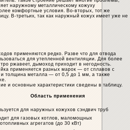
плитель. Такое строение решает многие проблемы,
ляет наружному металлическому кожуху
более комфортные условия. Во-вторых, тот же
цу. В-третьих, так как наружный кожух имеет уже не
одов применяются редко. Разве что для отвода
льзоваться для утепленной вентиляции. Для более
тро ржавеет, дымоход приходит в негодность.
йка применяется разных марок — от сплавов с
 толщина металла — от 0,5 до 1 мм, а также
же.
ие и основные характеристики сведены в таблицу.
Область применения
ьзуется для наружных кожухов сэндвич труб
дит для газовых котлов, маломощных
отопливных агрегатов (до 30 кВт)