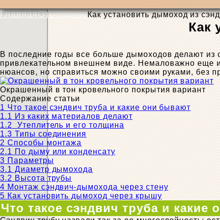
Главная
Отопление
Как установить дымоход из сэнд
Как 
В последние годы все больше дымоходов делают из с
привлекательном внешнем виде. Немаловажно еще и 
нюансов, но справиться можно своими руками, без п
Окрашенный в тон кровельного покрытия вариант
Содержание статьи
1
Что такое сэндвич труба и какие они бывают
1.1
Из каких материалов делают
1.2
Утеплитель и его толщина
1.3
Типы соединения
2
Способы монтажа
2.1
По дыму или конденсату
3
Параметры
3.1
Диаметр дымохода
3.2
Высота трубы
4
Монтаж сэндвич-дымохода через стену
5
Как установить дымоход через крышу
Что такое сэндвич труба и какие