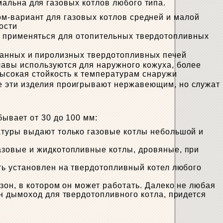
альна для газовых котлов любого типа.
м-вариант для газовых котлов средней и малой
ости
 применяться для отопительных твердотопливных
анных и пиролизных твердотопливных печей
авы используются для наружного кожуха, более
высокая стойкость к температурам снаружи
е эти изделия проигрывают нержавеющим, но служат
ывает от 30 до 100 мм:
атуры выдают только газовые котлы небольшой и
азовые и жидкотопливные котлы, дровяные, при
ть установлен на твердотопливный котел любого
он, в котором он может работать. Далеко не любая
н дымоход для твердотопливного котла, придется