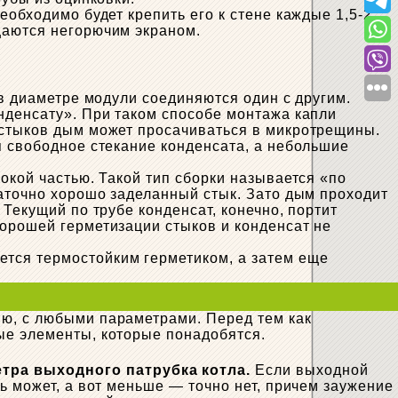
еобходимо будет крепить его к стене каждые 1,5-2
щаются негорючим экраном.
 в диаметре модули соединяются один с другим.
нденсату». При таком способе монтажа капли
 стыков дым может просачиваться в микротрещины.
я свободное стекание конденсата, а небольшие
окой частью. Такой тип сборки называется «по
таточно хорошо заделанный стык. Зато дым проходит
Текущий по трубе конденсат, конечно, портит
хорошей герметизации стыков и конденсат не
ется термостойким герметиком, а затем еще
ию, с любыми параметрами. Перед тем как
ые элементы, которые понадобятся.
тра выходного патрубка котла.
Если выходной
ь может, а вот меньше — точно нет, причем заужение