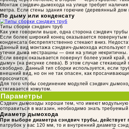
Монтаж сэндвич-дымохода на улице требует наличия т
метра. Если стены здания горючие (деревянный дом 
По дыму или конденсату
Типы сборки сэндвич труб
Как уже говорили выше, одна сторона сэндвич трубы 
Если более широкий конец оказывается повернутым в
конденсата беспрепятственно стекают вниз. Недоста
Данный вид монтажа сэндвич-дымохода используют пр
утечки дыма нестрашны — они на улице некритичны.
Если вверх оказывается повернут более узкий край, 
дыму» (на рисунке слева). В этом случае стекающий
свободно. Данный тип сборки используется, если тру
внешний вид, но он не так опасен, как просачивающ
просочится.
Для того чтобы соединение модулей сэндвич дымохо
стягивается хомутом.
Параметры
Сэдвич дымоходы хороши тем, что имеют модульную 
отправиться в магазин, необходимо знать требуемый
Диаметр дымохода
При выборе диаметра сэндвич трубы, действует 
патрубок у вас 120 мм, то и внутренний диаметр сэн