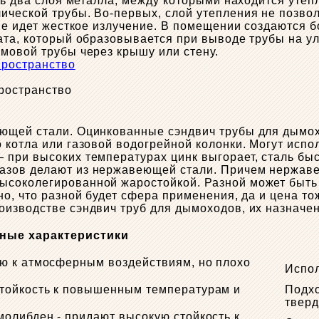
сть два слоя металла, между которыми находится уте
ической трубы. Во-первых, слой утепления не позво
 не идет жесткое излучение. В помещении создаются 
та, который образовывается при выводе трубы на ули
мовой трубы через крышу или стену.
пространство
ющей стали. Оцинкованные сэндвич трубы для дымох
 котла или газовой водогрейной колонки. Могут испо
при высоких температурах цинк выгорает, сталь быс
азов делают из нержавеющей стали. Причем нержаве
соколегированной жаростойкой. Разной может быть и
о, что разной будет сфера применения, да и цена то
изводстве сэндвич труб для дымоходов, их назначен
ные характеристики
ью к атмосферным воздействиям, но плохо
Испол
ы
стойкость к повышенным температурам и
Подхо
тверд
молибден - придают высокую стойкость к