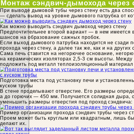
Монтаж сэндвич-дымохода через 
При выводе дымовой тубы через стену есть два спос
— сделать вывод на уровне дымового патрубка от кот
Как можно выводить сэндвич дымоход через стену
Предпочтительнее второй вариант — в нем имеется вс
шансов на образование сажных пробок.
Если выход дымового патрубка находится не сзади пе
прохода через стену, а далее так же, как и на других 
Сама печь ставится на негорючее основание, негорю
на керамических изоляторах 2,5-3 см высоты. Между 
подложить под металл теплоизоляционный материал —
Подготовка места под установку печи и установленн
куском трубы
В стене проделывают отверстие. Его размеры опреде
а до горючих — 450 мм. Получается солидная дыра, 
уменьшить размеры отверстия под проход сэндвича:
Пример организации прохода сэндвич трубы через с
Проем может быть круглым или квадратным, лишь б
делают их.