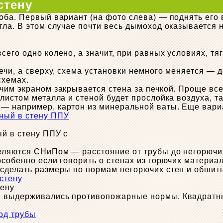
стену
оба. Первый вариант (на фото слева) — поднять его 
ла. В этом случае почти весь дымоход оказывается н
его одно колено, а значит, при равных условиях, тя
чи, а сверху, схема установки немного меняется — д
схемах.
чим экраном закрывается стена за печкой. Проще все
листом металла и стеной будет прослойка воздуха, та
 например, картон из минеральной ваты. Еще вариан
ый в стену ППУ с
ляются СНиПом — расстояние от трубы до негорючих 
особенно если говорить о стенах из горючих материа
 сделать размеры по нормам негорючих стен и обшит
тену
ы выдерживались противопожарные нормы. Квадратны