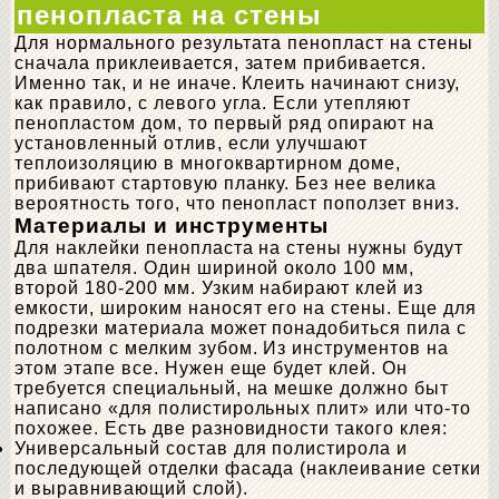
пенопласта на стены
Для нормального результата пенопласт на стены
сначала приклеивается, затем прибивается.
Именно так, и не иначе. Клеить начинают снизу,
как правило, с левого угла. Если утепляют
пенопластом дом, то первый ряд опирают на
установленный отлив, если улучшают
теплоизоляцию в многоквартирном доме,
прибивают стартовую планку. Без нее велика
вероятность того, что пенопласт поползет вниз.
Материалы и инструменты
Для наклейки пенопласта на стены нужны будут
два шпателя. Один шириной около 100 мм,
второй 180-200 мм. Узким набирают клей из
емкости, широким наносят его на стены. Еще для
подрезки материала может понадобиться пила с
полотном с мелким зубом. Из инструментов на
этом этапе все. Нужен еще будет клей. Он
требуется специальный, на мешке должно быт
написано «для полистирольных плит» или что-то
похожее. Есть две разновидности такого клея:
Универсальный состав для полистирола и
последующей отделки фасада (наклеивание сетки
и выравнивающий слой).