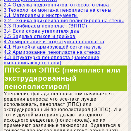
2.4
Отделка подоконников, откосов, отлива
3
Технология монтажа пенопласта на стены
3.1
Материалы и инструменты
3.2
Техника приклеивания полистирола на стены
3.3
Прибиваем пенопласт (ЭППС)
3.4
Если слоев утеплителя два
3.5
Заделка стыков и грибков
4
Армирование и штукатурка пенопласта
4.1
Наклейка армирующей сетки на углы
4.2
Армирование пенопласта на стенах
4.3
Штукатурка пенопласта (нанесение
выравнивающего слоя)
ППС или ЭППС (пенопласт или
экструдированный
пенополистирол)
Утепление фасада пенопластом начинается с
решения вопроса: что все-таки лучше
использовать, пенопласт (ППС) или
экструдированный пенополистирол (ЭППС). И и
тот и другой материал делают из одного
исходного вещества (полистирола), но их
применяют различные технологии. Вдаваться в
тонкости процессов вряд ли стоит, важно знать