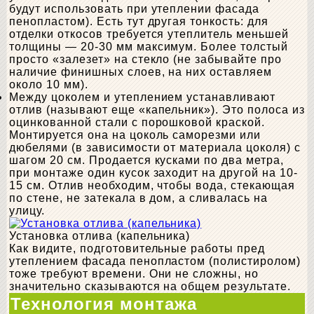
будут использовать при утеплении фасада
пенопластом). Есть тут другая тонкость: для
отделки откосов требуется утеплитель меньшей
толщины — 20-30 мм максимум. Более толстый
просто «залезет» на стекло (не забывайте про
наличие финишных слоев, на них оставляем
около 10 мм).
Между цоколем и утеплением устанавливают
отлив (называют еще «капельник»). Это полоса из
оцинкованной стали с порошковой краской.
Монтируется она на цоколь саморезми или
дюбелями (в зависимости от материала цоколя) с
шагом 20 см. Продается кусками по два метра,
при монтаже один кусок заходит на другой на 10-
15 см. Отлив необходим, чтобы вода, стекающая
по стене, не затекала в дом, а сливалась на
улицу.
Установка отлива (капельника)
Как видите, подготовительные работы пред
утеплением фасада пенопластом (полистиролом)
тоже требуют времени. Они не сложны, но
значительно сказываются на общем результате.
Технология монтажа