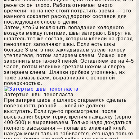
режется он плохо. Работа отнимает много
времени, но на нее стоит потратить время — это
намного сократит расход дорогих составов для
последующих слоев отделки.
Затем, чтобы исключить попадание холодного
воздуха между плитами, швы затирают. Берут на
шпатель тот же состав, которым клеили на фасад
пенопласт, заполняют швы. Если есть швы
больше 3 мм, в них закладываем узкую полосу
утеплителя, потом затираем клеем. Можно шов
заполнить монтажной пеной. Оставляем ее на 4-5
часов, потом излишки срезаем ножом и сверху
затираем клеем. Шляпки грибков утоплены, их
тоже замазываем, выравнивая с основной
поверхностью.
Затертые швы пенопласта
При затирке швов и шляпок стараемся сделать
поверхность ровной — клей не должен
выступать. Если где-то просмотрели, после
высыхания берем терку, крепим наждачку (зерно
400-500) и выравниваем. Только надо дождаться
полного высыхания — попав во влажный клей,
наждак моментально забивается, его надо только