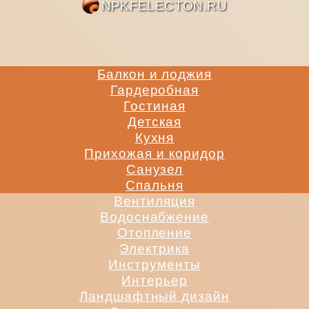
NPKFE
Балкон и лоджия
Гардеробная
Гостиная
Детская
Кухня
Прихожая и коридор
Санузел
Спальня
Вентиляция
Водоснабжение
Отопление
Электрика
Инструменты
Интерьер
Ландшафтный дизайн