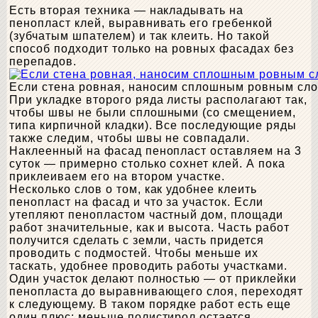
Есть вторая техника — накладывать на
пенопласт клей, выравнивать его гребенкой
(зубчатым шпателем) и так клеить. Но такой
способ подходит только на ровных фасадах без
перепадов.
Если стена ровная, наносим сплошным ровным сло
При укладке второго ряда листы располагают так,
чтобы швы не были сплошными (со смещением,
типа кирпичной кладки). Все последующие ряды
также следим, чтобы швы не совпадали.
Наклеенный на фасад пенопласт оставляем на 3
суток — примерно столько сохнет клей. А пока
приклеиваем его на втором участке.
Несколько слов о том, как удобнее клеить
пенопласт на фасад и что за участок. Если
утепляют пенопластом частный дом, площади
работ значительные, как и высота. Часть работ
получится сделать с земли, часть придется
проводить с подмостей. Чтобы меньше их
таскать, удобнее проводить работы участками.
Один участок делают полностью — от приклейки
пенопласта до выравнивающего слоя, переходят
к следующему. В таком порядке работ есть еще
один плюс: меньше полистирол остается