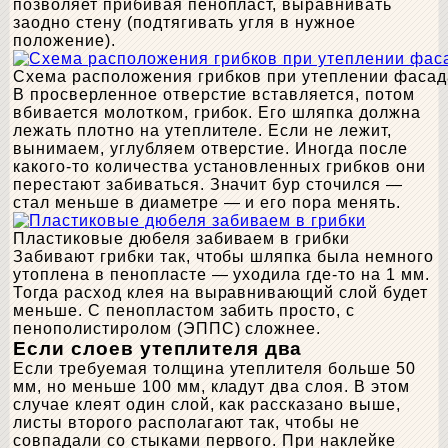
позволяет прибивая пенопласт, выравнивать
заодно стену (подтягивать угля в нужное
положение).
Схема расположения грибков при утеплении фасад
В просверленное отверстие вставляется, потом
вбивается молотком, грибок. Его шляпка должна
лежать плотно на утеплителе. Если не лежит,
вынимаем, углубляем отверстие. Иногда после
какого-то количества установленных грибков они
перестают забиваться. Значит бур сточился —
стал меньше в диаметре — и его пора менять.
Пластиковые дюбеля забиваем в грибки
Забивают грибки так, чтобы шляпка была немного
утоплена в пенопласте — уходила где-то на 1 мм.
Тогда расход клея на выравнивающий слой будет
меньше. С пенопластом забить просто, с
пенополистиролом (ЭППС) сложнее.
Если слоев утеплителя два
Если требуемая толщина утеплителя больше 50
мм, но меньше 100 мм, кладут два слоя. В этом
случае клеят один слой, как рассказано выше,
листы второго располагают так, чтобы не
совпадали со стыками первого. При наклейке