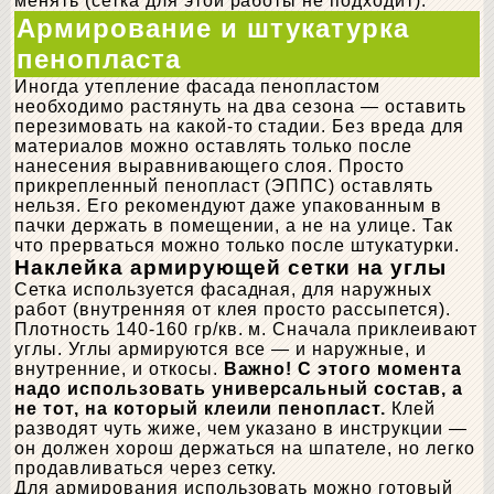
менять (сетка для этой работы не подходит).
Армирование и штукатурка
пенопласта
Иногда утепление фасада пенопластом
необходимо растянуть на два сезона — оставить
перезимовать на какой-то стадии. Без вреда для
материалов можно оставлять только после
нанесения выравнивающего слоя. Просто
прикрепленный пенопласт (ЭППС) оставлять
нельзя. Его рекомендуют даже упакованным в
пачки держать в помещении, а не на улице. Так
что прерваться можно только после штукатурки.
Наклейка армирующей сетки на углы
Сетка используется фасадная, для наружных
работ (внутренняя от клея просто рассыпется).
Плотность 140-160 гр/кв. м. Сначала приклеивают
углы. Углы армируются все — и наружные, и
внутренние, и откосы.
Важно! С этого момента
надо использовать универсальный состав, а
не тот, на который клеили пенопласт.
Клей
разводят чуть жиже, чем указано в инструкции —
он должен хорош держаться на шпателе, но легко
продавливаться через сетку.
Для армирования использовать можно готовый