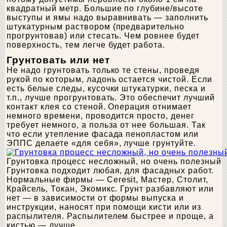
квадратный метр. Большие по глубине/высоте
выступы и ямы надо выравнивать — заполнить
штукатурным раствором (предварительно
прогрунтовав) или стесать. Чем ровнее будет
поверхность, тем легче будет работа.
Грунтовать или нет
Не надо грунтовать только те стены, проведя
рукой по которым, ладонь остается чистой. Если
есть белые следы, кусочки штукатурки, песка и
т.п., лучше прогрунтовать. Это обеспечит лучший
контакт клея со стеной. Операция отнимает
немного времени, проводится просто, денег
требует немного, а польза от нее большая. Так
что если утепление фасада пенопластом или
ЭППС делаете «для себя», лучше грунтуйте.
Грунтовка процесс несложный, но очень полезный
Грунтовка подходит любая, для фасадных работ.
Нормальные фирмы — Ceresit, Мастер, Столит,
Крайсель, Токан, Экомикс. Грунт разбавляют или
нет — в зависимости от формы выпуска и
инструкции, наносят при помощи кисти или из
распылителя. Распылителем быстрее и проще, а
кистью — лучше.