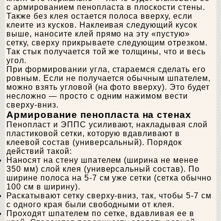
с армированием пенопласта в плоскости стены.
Также без клея остается полоса вверху, если
клеите из кусков. Наклеивая следующий кусок
выше, наносите клей прямо на эту «пустую»
сетку, сверху прикрываете следующим отрезком.
Так стык получается той же толщины, что и весь
угол.
При формировании угла, стараемся сделать его
ровным. Если не получается обычным шпателем,
можно взять угловой (на фото вверху). Это будет
несложно — просто с одним нажимом вести
сверху-вниз.
Армирование пенопласта на стенах
Пенопласт и ЭППС усиливают, накладывая слой
пластиковой сетки, которую вдавливают в
клеевой состав (универсальный). Порядок
действий такой:
Наносят на стену шпателем (ширина не менее
350 мм) слой клея (универсальный состав). По
ширине полоса на 5-7 см уже сетки (сетка обычно
100 см в ширину).
Раскатывают сетку сверху-вниз, так, чтобы 5-7 см
с одного края были свободными от клея.
Проходят шпателем по сетке, вдавливая ее в