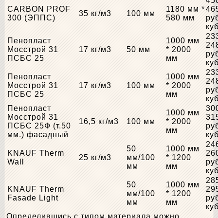
45
CARBON PROF
1180 мм *
46
35 кг/м3
100 мм
300 (ЭППС)
580 мм
ру
ку
23
Пенопласт
1000 мм
24
Мосстрой 31
17 кг/м3
50 мм
* 2000
ру
ПСБС 25
мм
ку
23
Пенопласт
1000 мм
24
Мосстрой 31
17 кг/м3
100 мм
* 2000
ру
ПСБС 25
мм
ку
Пенопласт
30
1000 мм
Мосстрой 31
31
16,5 кг/м3
100 мм
* 2000
ПСБС 25Ф (т.50
ру
мм
мм.) фасадный
ку
24
50
1000 мм
KNAUF Therm
26
25 кг/м3
мм/100
* 1200
Wall
ру
мм
мм
ку
28
50
1000 мм
KNAUF Therm
29
мм/100
* 1200
Fasade Light
ру
мм
мм
ку
Определившись с типом материала можно