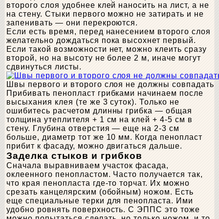
второго слоя удобнее клей наносить на лист, а не
на стену. Стыки первого можно не затирать и не
запенивать — они перекроются.
Если есть время, перед нанесением второго слоя
желательно дождаться пока высохнет первый.
Если такой возможности нет, можно клеить сразу
второй, но на высоту не более 2 м, иначе могут
сдвинуться листы.
Швы первого и второго слоя не должны совпадать
Прибивать пенопласт грибками начинаем после
высыхания клея (те же 3 суток). Только не
ошибитесь расчетом длинны грибка — общая
толщина утеплителя + 1 см на клей + 4-5 см в
стену. Глубина отверстия — еще на 2-3 см
больше, диаметр тот же 10 мм. Когда пенопласт
прибит к фасаду, можно двигаться дальше.
Заделка стыков и грибков
Сначала выравниваем участок фасада,
оклеенного пенопластом. Часто получается так,
что края пенопласта где-то торчат. Их можно
срезать канцелярским (обойным) ножом. Есть
еще специальные терки для пенопласта. Ими
удобно ровнять поверхность. С ЭППС это тоже
можно попытаться сделать, но только ножом, и то