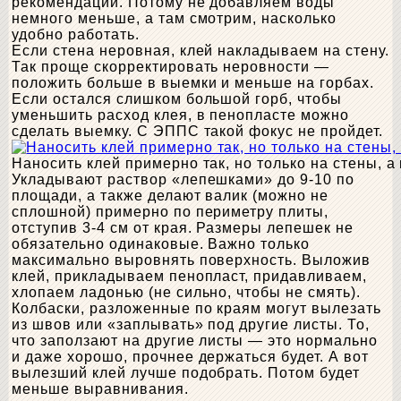
рекомендаций. Потому не добавляем воды
немного меньше, а там смотрим, насколько
удобно работать.
Если стена неровная, клей накладываем на стену.
Так проще скорректировать неровности —
положить больше в выемки и меньше на горбах.
Если остался слишком большой горб, чтобы
уменьшить расход клея, в пенопласте можно
сделать выемку. С ЭППС такой фокус не пройдет.
Наносить клей примерно так, но только на стены, а
Укладывают раствор «лепешками» до 9-10 по
площади, а также делают валик (можно не
сплошной) примерно по периметру плиты,
отступив 3-4 см от края. Размеры лепешек не
обязательно одинаковые. Важно только
максимально выровнять поверхность. Выложив
клей, прикладываем пенопласт, придавливаем,
хлопаем ладонью (не сильно, чтобы не смять).
Колбаски, разложенные по краям могут вылезать
из швов или «заплывать» под другие листы. То,
что заползают на другие листы — это нормально
и даже хорошо, прочнее держаться будет. А вот
вылезший клей лучше подобрать. Потом будет
меньше выравнивания.