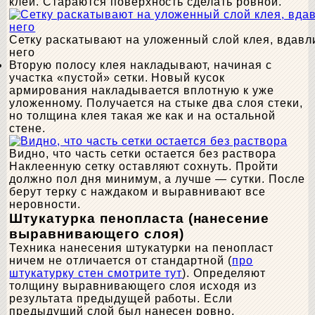
клей. Стараются поверхность сделать ровной.
Сетку раскатывают на уложенный слой клея, вдав
него
Вторую полосу клея накладывают, начиная с
участка «пустой» сетки. Новый кусок
армирования накладывается вплотную к уже
уложенному. Получается на стыке два слоя стеки,
но толщина клея такая же как и на остальной
стене.
Видно, что часть сетки остается без раствора
Наклеенную сетку оставляют сохнуть. Пройти
должно пол дня минимум, а лучше — сутки. После
берут терку с наждаком и выравнивают все
неровности.
Штукатурка пенопласта (нанесение
выравнивающего слоя)
Техника нанесения штукатурки на пенопласт
ничем не отличается от стандартной (
про
штукатурку стен смотрите тут
). Определяют
толщину выравнивающего слоя исходя из
результата предыдущей работы. Если
предыдущий слой был нанесен ровно,