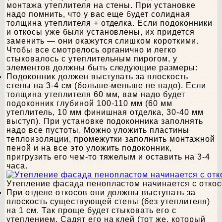
монтажа утеплителя на стены. При установке
надо помнить, что у вас еще будет солидная
толщина утеплителя + отделка. Если подоконники
и откосы уже были установлены, их придется
заменить — они окажутся слишком короткими.
Чтобы все смотрелось органично и легко
стыковалось с утеплительным пирогом, у
элементов должны быть следующие размеры:
Подоконник должен выступать за плоскость
стены на 3-4 см (больше-меньше не надо). Если
толщина утеплителя 60 мм, вам надо будет
подоконник глубиной 100-110 мм (60 мм
утеплитель, 10 мм финишная отделка, 30-40 мм
выступ). При установке подоконника заполнять
надо все пустоты. Можно уложить пластины
теплоизоляции, промежутки заполнить монтажной
пеной и на все это уложить подоконник,
пригрузить его чем-то тяжелым и оставить на 3-4
часа.
Утепление фасада пенопластом начинается с откос
При отделе откосов они должны выступать за
плоскость существующей стены (без утеплителя)
на 1 см. Так проще будет стыковать его с
утеплением. Садят его на клей (тот же, который