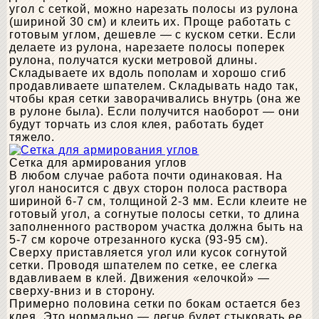
угол с сеткой, можно нарезать полосы из рулона
(шириной 30 см) и клеить их. Проще работать с
готовым углом, дешевле — с куском сетки. Если
делаете из рулона, нарезаете полосы поперек
рулона, получатся куски метровой длины.
Складываете их вдоль пополам и хорошо сгиб
продавливаете шпателем. Складывать надо так,
чтобы края сетки заворачивались внутрь (она же
в рулоне была). Если получится наоборот — они
будут торчать из слоя клея, работать будет
тяжело.
Сетка для армирования углов
В любом случае работа почти одинаковая. На
угол наносится с двух сторон полоса раствора
шириной 6-7 см, толщиной 2-3 мм. Если клеите не
готовый угол, а согнутые полосы сетки, то длина
заполненного раствором участка должна быть на
5-7 см короче отрезанного куска (93-95 см).
Сверху приставляется угол или кусок согнутой
сетки. Проводя шпателем по сетке, ее слегка
вдавливаем в клей. Движения «елочкой» —
сверху-вниз и в сторону.
Примерно половина сетки по бокам остается без
клея. Это нормально — легче будет стыковать ее