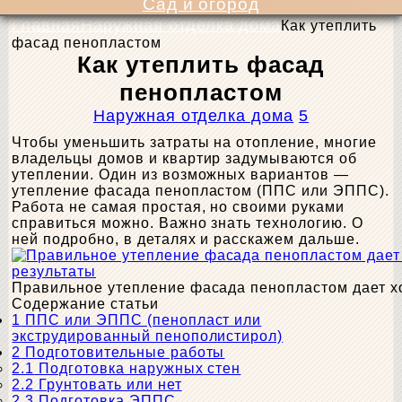
Сад и огород
Главная
Наружная отделка дома
Как утеплить
фасад пенопластом
Как утеплить фасад
пенопластом
Наружная отделка дома
5
Чтобы уменьшить затраты на отопление, многие
владельцы домов и квартир задумываются об
утеплении. Один из возможных вариантов —
утепление фасада пенопластом (ППС или ЭППС).
Работа не самая простая, но своими руками
справиться можно. Важно знать технологию. О
ней подробно, в деталях и расскажем дальше.
Правильное утепление фасада пенопластом дает х
Содержание статьи
1
ППС или ЭППС (пенопласт или
экструдированный пенополистирол)
2
Подготовительные работы
2.1
Подготовка наружных стен
2.2
Грунтовать или нет
2.3
Подготовка ЭППС