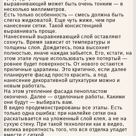
выравнивающий может быть очень тонким — в
несколько миллиметров.
Есть только особенность — смесь должна быть
слегка жидковатой. Еще чуть жиже, чем при
нанесении сетки. Такой консистенцией
выравнивать проще.
Нанесенный выравнивающий слой оставляют
сохнуть. Время зависит от температуры и
толщины слоя. Дождитесь, пока высохнет
полностью, иначе наждак забьется. Его, кстати, на
этом этапе лучше использовать уже потертый —
ровнее будет поверхность. От нового остаются
приличные царапины. Это критично, если далее
планируете фасад просто красить, а под
нанесение декоративной штукатурки можно и
новым работать.
На этом утепление фасада пенопластом
окончено. Далее — отделочные работы. Какими
они будут — выбирать вам.
В видео продемонстрированы все этапы. Есть
только одна ошибка: при наклейке сетки она
раскатывается на уложенный слой клея, а не на
сухую стену. При такой технологии как в видео,
велика вероятность того, что вся отделка упадет
вместе с сеткой.