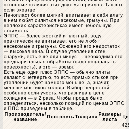
основные отличия этих двух материалов. Так вот,
если вкратце:
Пенопласт более мягкий, впитывает в себя влагу,
в нем любят силиться насекомые, грызуны. При
неплохих характеристиках имеет небольшую
стоимость.
ЭППС — более жесткий и плотный, воду
практически не впитывает, его не любят
насекомые и грызуны. Основной его недостаток
— высокая цена. В случае утепления стен
снаружи, есть еще один минус — необходима его
предварительная обработка (надо поцарапать
поверхность), а это — время.
Есть еще одни плюс ЭППС — обычно плиты
делают с четвертью, то есть прямых стыков при
утеплении будет намного меньше, а, значит,
меньше мостиков холода. Выбор непростой,
особенно если учесть, что разница в цене
солидная — в 2 раза. Чтобы проще было
определиться, несколько позиций по ценам ЭППС
и ППС приведены в таблице.
Производитель/
Размеры
Плотность
Толщина
Це
название
листа
42