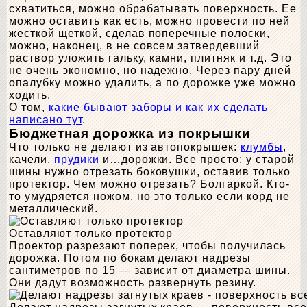
схватиться, можно обрабатывать поверхность. Ее
можно оставить как есть, можно провести по ней
жесткой щеткой, сделав поперечные полоски,
можно, наконец, в не совсем затвердевший
раствор уложить гальку, камни, плитняк и т.д. Это
не очень экономно, но надежно. Через пару дней
опалубку можно удалить, а по дорожке уже можно
ходить.
О том,
какие бывают заборы и как их сделать
написано тут
.
Бюджетная дорожка из покрышки
Что только не делают из автопокрышек:
клумбы
,
качели,
прудики
и…дорожки. Все просто: у старой
шины нужно отрезать боковушки, оставив только
протектор. Чем можно отрезать? Болгаркой. Кто-
то умудряется ножом, но это только если корд не
металлический.
Оставляют только протектор
Проектор разрезают поперек, чтобы получилась
дорожка. Потом по бокам делают надрезы
сантиметров по 15 — зависит от диаметра шины.
Они дадут возможность развернуть резину.