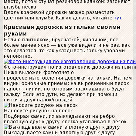
место, потом стучат резиновой киянкой: загоняют
вглубь песка.
Вдоль красивой дорожки можно разместить
цветник или клумбу. Как их делать, читайте
тут
.
Красивая дорожка из гальки своими
руками
Если с плитняком, брусчаткой, кирпичом, все
более менее ясно — все уже видели и не раз, как
это делается, то как укладывать гальку узорами
непонятно.
Фото-инструкция по изготовлению дорожки из плит
Ниже выложен фотоотчет о
процессе изготовления дорожки из гальки. На нем
видны основные приемы: на выровненный песок
наносят линии, по которым раскладывать будут
гальку. Если это дуги, их делают при помощи
нитки и двух палок/гвоздей.
Наносите рисунок на песок
Подбирая камни, их выкладывают на ребро
вплотную друг к другу, слегка утапливая в песок.
Выкладываете камни вплотную друг к другу