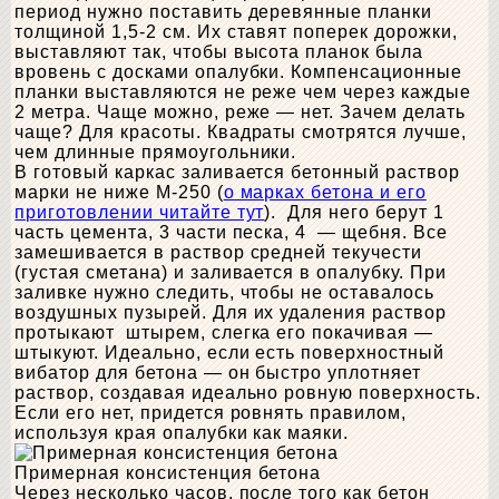
период нужно поставить деревянные планки
толщиной 1,5-2 см. Их ставят поперек дорожки,
выставляют так, чтобы высота планок была
вровень с досками опалубки. Компенсационные
планки выставляются не реже чем через каждые
2 метра. Чаще можно, реже — нет. Зачем делать
чаще? Для красоты. Квадраты смотрятся лучше,
чем длинные прямоугольники.
В готовый каркас заливается бетонный раствор
марки не ниже М-250 (
о марках бетона и его
приготовлении читайте тут
). Для него берут 1
часть цемента, 3 части песка, 4 — щебня. Все
замешивается в раствор средней текучести
(густая сметана) и заливается в опалубку. При
заливке нужно следить, чтобы не оставалось
воздушных пузырей. Для их удаления раствор
протыкают штырем, слегка его покачивая —
штыкуют. Идеально, если есть поверхностный
вибатор для бетона — он быстро уплотняет
раствор, создавая идеально ровную поверхность.
Если его нет, придется ровнять правилом,
используя края опалубки как маяки.
Примерная консистенция бетона
Через несколько часов, после того как бетон