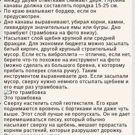
Между двумя отметками снимают дерн. Глубина
канавы должна составлять порядка 15-25 см.
По краю вкапывают бордюр, если он
предусмотрен.
Дно канавы выравнивают, убирая корни, камни,
ликвидируя значительные ямы или бугры. Дно
трамбуют (трамбовка на фото внизу).
Насыпают слой щебня крупной или средней
фракции. Для экономии бюджета можно засыпать
битый кирпич, другой крупный строительный
мусор. Если есть виброплита — отлично, если нет,
берете что-то похожее на инструмент на фото
(можно сделать из большого бревна, к которому
прибить поперек спила ручку). Таким
инструментом выравниваете дно. Если засыпали
мусор, сверху нужно немного отсыпать щебнем и
его еще раз утрамбовать.
Это трамбовка
Сверху настелить слой геотекстиля. Его края
поднимаются вровень с бортиками или даже чуть
выше. Этот слой лучше не пропускать. Он не дает
перемешиваться песку, который обычно
насыпают сверху на щебень, мешает прорастать
корням растений, которые разрушают дорожку.