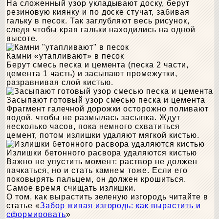
На сложенный узор укладывают доску, берут
резиновую киянку и по доске стучат, забивая
гальку в песок. Так заглубляют весь рисунок,
следя чтобы края гальки находились на одной
высоте.
Камни «утапливают» в песок
Берут смесь песка и цемента (песка 2 части,
цемента 1 часть) и засыпают промежутки,
разравнивая слой кистью.
Засыпают готовый узор смесью песка и цемента
Фрагмент галечной дорожки осторожно поливают
водой, чтобы не размылась засыпка. Ждут
несколько часов, пока немного схватиться
цемент, потом излишки удаляют мягкой кистью.
Излишки бетонного расвора удаляются кистью
Важно не упустить момент: раствор не должен
пачкаться, но и стать камнем тоже. Если его
поковырять пальцем, он должен крошиться.
Самое время счищать излишки.
О том, как вырастить зеленую изгородь читайте в
статье «
Забор живая изгородь: как вырастить и
сформировать
»