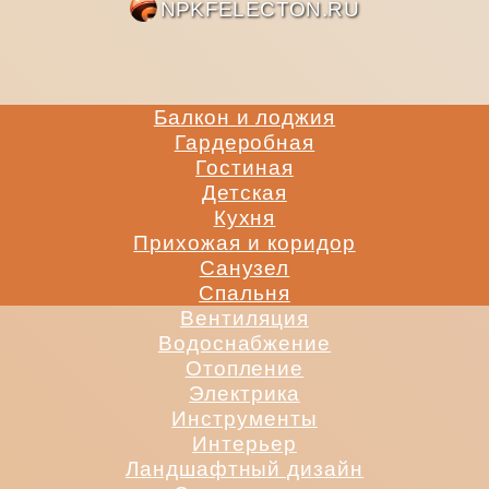
NPKFE
Балкон и лоджия
Гардеробная
Гостиная
Детская
Кухня
Прихожая и коридор
Санузел
Спальня
Вентиляция
Водоснабжение
Отопление
Электрика
Инструменты
Интерьер
Ландшафтный дизайн