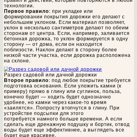
правил и действий, которые повторяются в любой
технологии.
Первое правило
: при укладке или
формировании покрытия дорожки его делают с
небольшим уклоном. Если материал позволяет,
уклон в несколько сантиметров делают по обеим
сторонам от центра. Если, например, заливается
бетонная дорожка, то уклон формируется в одну
сторону — от дома, если он находится
поблизости. Наклон делают в сторону более
низкой части участка, если дорожка расположена
на склоне.
Разрез садовой или дачной дорожки
Второе правило
: под любое покрытие требуется
подготовка основания. Если уложить камни (к
примеру) прямо в глину или суглинок, польза,
конечно будет — ходить будет однозначно
удобнее, но камни через какое-то время
«заилятся». Попросту втопчутся в глину. При
устройстве подсыпки для этого
потребуется намного больше времени. А если
сделать еще дренажную подушку и бортик, отвод
воды будет еще эффективнее, а выглядеть все
будет еще красивее.