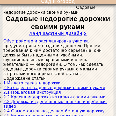
Сад и огород
Главная
Ландшафтный дизайн
Садовые
недорогие дорожки своими руками
Садовые недорогие дорожки
своими руками
Ландшафтный дизайн
2
Обустройство и распланировка участка
предусматривает создание дорожек. Причем
требования к ним достаточно серьезные: они
должны быть надежными, удобными,
функциональными, красивыми и очень
желательно — недорогими. О том, как сделать
садовые дорожки своими руками с малыми
затратами поговорим в этой статье.
Содержание статьи
1
Из чего сделать дорожки
2
Как сделать садовые дорожки своими руками
2.1
Пошаговая инструкция
2.2
Красивая дорожка из гальки своими руками
2.3
Дорожка из деревянных пеньков и щебенки:
видео
2.4
Самостоятельно делаем бетонную дорожку
2.5
Бюджетная дорожка из покрышки