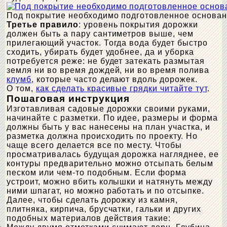
Под покрытие необходимо подготовленное основа
Третье правило
: уровень покрытия дорожки
должен быть а пару сантиметров выше, чем
прилегающий участок. Тогда вода будет быстро
сходить, убирать будет удобнее, да и уборка
потребуется реже: не будет затекать размытая
земля ни во время дождей, ни во время полива
клумб,
которые часто делают вдоль дорожек.
О том,
как сделать красивые грядки читайте тут
.
Пошаговая инструкция
Изготавливая садовые дорожки своими руками,
начинайте с разметки. По идее, размеры и форма
должны быть у вас нанесены на план участка, и
разметка должна происходить по проекту. Но
чаще всего делается все по месту. Чтобы
просматривалась будущая дорожка нагляднее, ее
контуры предварительно можно отсыпать белым
песком или чем-то подобным. Если форма
устроит, можно вбить колышки и натянуть между
ними шпагат, но можно работать и по отсыпке.
Далее, чтобы сделать дорожку из камня,
плитняка, кирпича, брусчатки, гальки и других
подобных материалов действия такие: