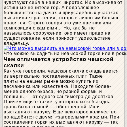
чувствуют себя в наших широтах. Их высаживают
истинные ценители гор. А подавляющее
большинство на дачах и приусадебных участках
высаживает растения, которые лично им больше
нравятся. Строго говоря это уже цветник или
композиция с камнями… Но, как бы не
называлось сооружение, оно имеет право на
существование, если приносит удовольствие
владельцу.
Что можно высадить на невысокой горке или в рок
Чем отличается устройство чешской
скалки
Как уже говорили, чешская скалка складывается
из вертикально поставленных плит. Такие
плиты на нашем рынке можно купить из
песчанника или известняка. Находите более-
менее одного окраса, но разной формы и
толщины — от одного сантиметра до десятков.
Причем ищите такие, у которых хотя бы одна
грань была темной — обветренной. Их и
выставляют наружу. Еще некоторое количество
понадобится с двумя «загорелыми» краями. При
составлении горки их выставляют наружу — так