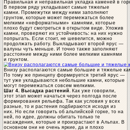
Правильная и неправильная укладка каменей в гор
В первом ряду укладывают самые тяжелые
камни. Промежутки между ними заполняют
грунтом, которые может перемежаться более
мелкими «неформатными» камнями, которые
плохо будут смотреться в открытом виде. Уложив
камни, проверяют их устойчивость: на них нужно
попрыгать. Если стоит, не шевелится, можно
продолжать работу. Выкладывают второй ярус —
валуны чуть меньше. И точно также заполняют
расстояние между ними более мелкими камнями
и грунтом.
Внизу располагаются самые большие и тяжелые ка
По тому же принципу формируется третий ярус —
тут уже укладываются небольшие камни, которые
могут перемежаться совсем мелкими.
Шаг 4. Высадка растений
. Как уже говорили,
этот этап может начаться через полгода после
формирования рельефа. Так как условия у всех
разные, то и растения подбираются исходя из
них. Но если говорить об альпийской горке, то на
ней, по идее, должны обитать только те
насаждения, которые и произрастают в Альпах. В
основном они не очень яркие, да и плохо