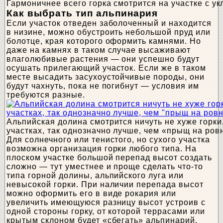
Гармоничнее всего горка смотрится на участке с у
Как выбрать тип альпинария
Если участок отведен заболоченный и находится
в низине, можно обустроить небольшой пруд или
болотце, края которого оформить камнями. Но
даже на камнях в таком случае высаживают
влаголюбивые растения — они успешно будут
осушать прилегающий участок. Если же в таком
месте высадить засухоустойчивые породы, они
будут чахнуть, пока не погибнут — условия им
требуются разные.
Альпийская долина смотрится ничуть не хуже горки
участках, так однозначно лучше, чем «прыщ на ров
Для солнечного или тенистого, но сухого участка
возможна организация горки любого типа. На
плоском участке большой перепад высот создать
сложно — тут уместнее и проще сделать что-то
типа горной долины, альпийского луга или
невысокой горки. При наличии перепада высот
можно оформить его в виде рокария или
увеличить имеющуюся разницу высот устроив с
одной стороны горку, от которой террасами или
крытым склоном будет «сбегать» альпинарий.