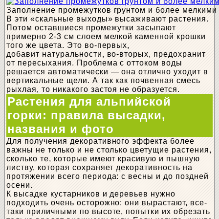
Заполнение промежутков грунтом и более мелкими
В эти «скальные выходы» высаживают растения.
Потом оставшиеся промежутки засыпают
примерно 2-3 см слоем мелкой каменной крошки
того же цвета. Это во-первых,
добавит натуральности, во-вторых, предохранит
от пересыхания. Проблема с оттоком воды
решается автоматически — она отлично уходит в
вертикальные щели. А так как почвенная смесь
рыхлая, то никакого застоя не образуется.
Растения для альпийской
горки: правила высадки,
названия и фото
Для получения декоративного эффекта более
важны не только и не столько цветущие растения,
сколько те, которые имеют красивую и пышную
листву, которая сохраняет декоративность на
протяжении всего периода: с весны и до поздней
осени.
К высадке кустарников и деревьев нужно
подходить очень осторожно: они вырастают, все-
таки приличными по высоте, попытки их обрезать