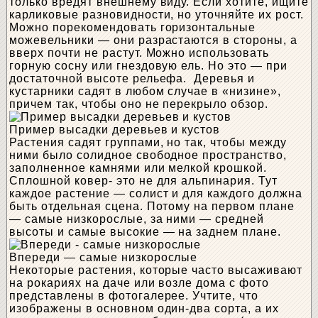
только вредят внешнему виду. Если хотите, ищите
карликовые разновидности, но уточняйте их рост.
Можно порекомендовать горизонтальные
можевельники — они разрастаются в стороны, а
вверх почти не растут. Можно использовать
горную сосну или гнездовую ель. Но это — при
достаточной высоте рельефа. Деревья и
кустарники садят в любом случае в «низине»,
причем так, чтобы оно не перекрыло обзор.
Пример высадки деревьев и кустов
Растения садят группами, но так, чтобы между
ними было солидное свободное пространство,
заполненное камнями или мелкой крошкой.
Сплошной ковер- это не для альпинария. Тут
каждое растение — солист и для каждого должна
быть отдельная сцена. Потому на первом плане
— самые низкорослые, за ними — средней
высоты и самые высокие — на заднем плане.
Впереди — самые низкорослые
Некоторые растения, которые часто высаживают
на рокариях на даче или возле дома с фото
представлены в фотогалерее. Учтите, что
изображены в основном один-два сорта, а их