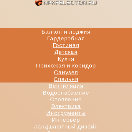
NPKFE
Балкон и лоджия
Гардеробная
Гостиная
Детская
Кухня
Прихожая и коридор
Санузел
Спальня
Вентиляция
Водоснабжение
Отопление
Электрика
Инструменты
Интерьер
Ландшафтный дизайн