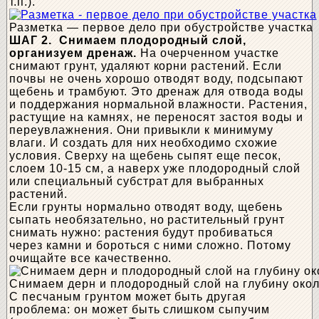
т.п.).
Разметка — первое дело при обустройстве участка
ШАГ 2.
Снимаем плодородный слой,
организуем дренаж.
На очерченном участке
снимают грунт, удаляют корни растений. Если
почвы не очень хорошо отводят воду, подсыпают
щебень и трамбуют. Это дренаж для отвода воды
и поддержания нормальной влажности. Растения,
растущие на камнях, не переносят застоя воды и
переувлажнения. Они привыкли к минимуму
влаги. И создать для них необходимо схожие
условия. Сверху на щебень сыпят еще песок,
слоем 10-15 см, а наверх уже плодородный слой
или специальный субстрат для выбранных
растений.
Если грунты нормально отводят воду, щебень
сыпать необязательно, но растительный грунт
снимать нужно: растения будут пробиваться
через камни и бороться с ними сложно. Потому
очищайте все качественно.
Снимаем дерн и плодородный слой на глубину окол
С песчаным грунтом может быть другая
проблема: он может быть слишком сыпучим