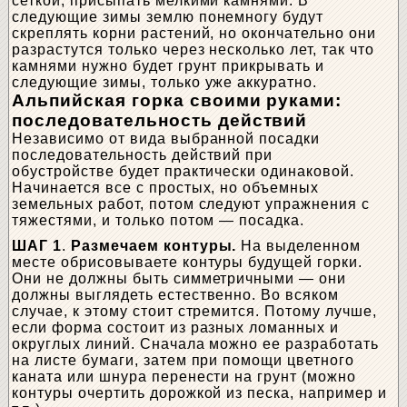
сеткой, присыпать мелкими камнями. В
следующие зимы землю понемногу будут
скреплять корни растений, но окончательно они
разрастутся только через несколько лет, так что
камнями нужно будет грунт прикрывать и
следующие зимы, только уже аккуратно.
Альпийская горка своими руками:
последовательность действий
Независимо от вида выбранной посадки
последовательность действий при
обустройстве будет практически одинаковой.
Начинается все с простых, но объемных
земельных работ, потом следуют упражнения с
тяжестями, и только потом — посадка.
ШАГ 1
.
Размечаем контуры.
На выделенном
месте обрисовываете контуры будущей горки.
Они не должны быть симметричными — они
должны выглядеть естественно. Во всяком
случае, к этому стоит стремится. Потому лучше,
если форма состоит из разных ломанных и
округлых линий. Сначала можно ее разработать
на листе бумаги, затем при помощи цветного
каната или шнура перенести на грунт (можно
контуры очертить дорожкой из песка, например и