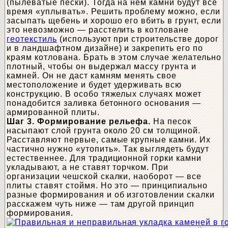
(пылеватые пески). Тогда на нем камни будут все
время «уплывать». Решить проблему можно, если
засыпать щебень и хорошо его вбить в грунт, если
это невозможно — расстелить в котловане
геотекстиль
(используют при строительстве дорог
и в ландшафтном дизайне) и закрепить его по
краям котлована. Брать в этом случае желательно
плотный, чтобы он выдержал массу грунта и
камней. Он не даст камням менять свое
местоположение и будет удерживать всю
конструкцию. В особо тяжелых случаях может
понадобится заливка бетонного основания —
армированной плиты.
Шаг 3. Формирование рельефа.
На песок
насыпают слой грунта около 20 см толщиной.
Расставляют первые, самые крупные камни. Их
частично нужно «утопить». Так выглядеть будут
естественнее. Для традиционной горки камни
укладывают, а не ставят торчком. При
организации чешской скалки, наоборот — все
плиты ставят стоймя. Но это — принципиально
разные формирования и об изготовлении скалки
расскажем чуть ниже — там другой принцип
формирования.