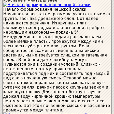
красивее и «натуральнее.
Начало формирования чешской скалки
Начинается все также: разметка участка и выемка
грунта, засыпка дренажного слоя. Вот далее
начинаются различия. Из крупных плит
формируются «гряды» и ставятся они а ребро с
небольшим наклоном — порядка 5°.
Между доминантными грядами раскладываем
более мелкие пласты, промежутки между ними
засыпаем субстратом или грунтом. Если
собираетесь высаживать именно альпийские
растения, им не требуется слишком питательная
среда. В ней они даже погибнуть могут.
Нуднаются они в создании условий, близких к
естественным, потому придется вам
подстраиваться под них и составлять под каждый
вид свою почвенную смесь. Основой можно
считать такой: в равных частях смешать легкую
луговую земля, речной песок с крупным зерном и
каменную крошку. Для того чтобы грунт лучше
держал воду кирпичной крошки: температуры
летом у нас повыше, чем в Альпах и сохнет все
быстрее. Вот этой почвенной смесью и засыпайте
промежутки между плитами.