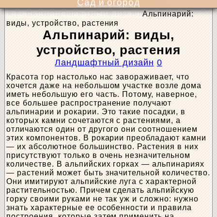
Сад и огород
Главная
Ландшафтный дизайн
Альпинарий:
виды, устройство, растения
Альпинарий: виды,
устройство, растения
Ландшафтный дизайн
0
Красота гор настолько нас завораживает, что
хочется даже на небольшом участке возле дома
иметь небольшую его часть. Потому, наверное,
все большее распространение получают
альпинарии и рокарии. Это такие посадки, в
которых камни сочетаются с растениями, а
отличаются один от другого они соотношением
этих компонентов. В рокарии преобладают камни
— их абсолютное большинство. Растения в них
присутствуют только в очень незначительном
количестве. В альпийских горках — альпинариях
— растений может быть значительной количество.
Они имитируют альпийские луга с характерной
растительностью. Причем сделать альпийскую
горку своими руками не так уж и сложно: нужно
знать характерные ее особенности и правила
построения, которые затем применить на