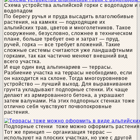
Схема устройства альпийской горки с водопадом и 
водопадом
По берегу ручья и пруда высадить влаголюбивые
растения, на камнях — подходящие их
альпийских трав, цветов и многолетников. Такое
сооружение, безусловно, сложнее в техническом
плане, больше требует оно и затрат — пруд,
ручей, горка — все требует вложений. Такие
сложные системы считаются уже ландшафтными
горками, так как частично меняют внешний вид
всего участка.
И еще один вид альпинариев — террасы.
Разбиение участка на террасы необходимо, если
он находится на склоне. Тогда многоуровневое
устройство — лучший выход. Для выравнивания
грунта укладывают подпорные стенки. Их чаще
делают из армированного бетона, а украшают
затем валунами. На этих подпорных стенках тоже
отлично себя чувствуют почвопокровные
растения.
Подпорные стенки тоже можно оформить растени
Тот же принцип — организация террас —
используют на плоских участках, но уже с другой