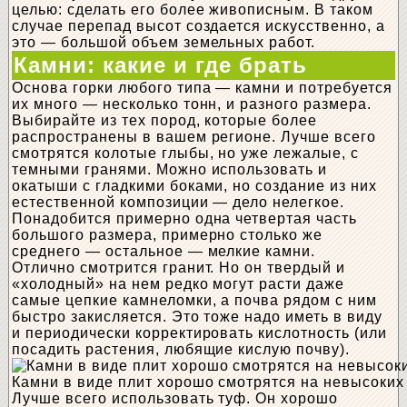
целью: сделать его более живописным. В таком
случае перепад высот создается искусственно, а
это — большой объем земельных работ.
Камни: какие и где брать
Основа горки любого типа — камни и потребуется
их много — несколько тонн, и разного размера.
Выбирайте из тех пород, которые более
распространены в вашем регионе. Лучше всего
смотрятся колотые глыбы, но уже лежалые, с
темными гранями. Можно использовать и
окатыши с гладкими боками, но создание из них
естественной композиции — дело нелегкое.
Понадобится примерно одна четвертая часть
большого размера, примерно столько же
среднего — остальное — мелкие камни.
Отлично смотрится гранит. Но он твердый и
«холодный» на нем редко могут расти даже
самые цепкие камнеломки, а почва рядом с ним
быстро закисляется. Это тоже надо иметь в виду
и периодически корректировать кислотность (или
посадить растения, любящие кислую почву).
Камни в виде плит хорошо смотрятся на невысоких
Лучше всего использовать туф. Он хорошо