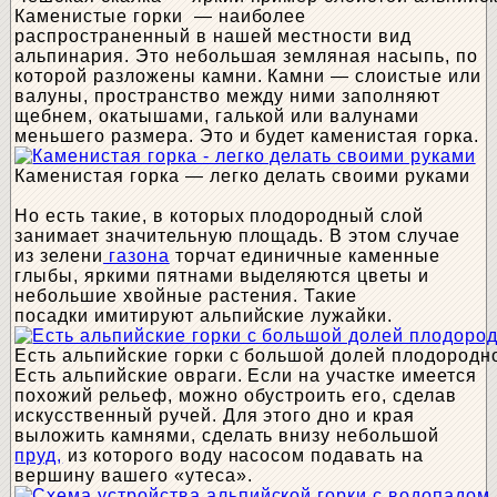
Каменистые горки — наиболее
распространенный в нашей местности вид
альпинария. Это небольшая земляная насыпь, по
которой разложены камни. Камни — слоистые или
валуны, пространство между ними заполняют
щебнем, окатышами, галькой или валунами
меньшего размера. Это и будет каменистая горка.
Каменистая горка — легко делать своими руками
Но есть такие, в которых плодородный слой
занимает значительную площадь. В этом случае
из зелени
газона
торчат единичные каменные
глыбы, яркими пятнами выделяются цветы и
небольшие хвойные растения. Такие
посадки имитируют альпийские лужайки.
Есть альпийские горки с большой долей плодородно
Есть альпийские овраги. Если на участке имеется
похожий рельеф, можно обустроить его, сделав
искусственный ручей. Для этого дно и края
выложить камнями, сделать внизу небольшой
пруд,
из которого воду насосом подавать на
вершину вашего «утеса».