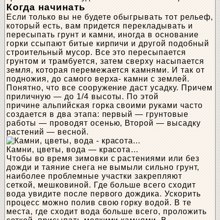
Когда начинать
Если только вы не будете обыгрывать тот рельеф,
который есть, вам придется перекладывать и
пересыпать грунт и камни, иногда в основание
горки ссыпают битые кирпичи и другой подобный
строительный мусор. Все это пересыпается
грунтом и трамбуется, затем сверху насыпается
земля, которая перемежается камнями. И так от
подножия, до самого верха- камни с землей.
Понятно, что все сооружение даст усадку. Причем
приличную — до 1/4 высоты. По этой
причине альпийская горка своими руками часто
создается в два этапа: первый — грунтовые
работы — проводят осенью, Второй — высадку
растений — весной.
Камни, цветы, вода — красота…
Чтобы во время зимовки с растениями или без
дожди и таяние снега не вымыли сильно грунт,
наиболее проблемные участки закрепляют
сеткой, мешковиной. Где больше всего сходит
вода увидите после первого дождика. Ускорить
процесс можно полив свою горку водой. В те
места, где сходит вода больше всего, проложить