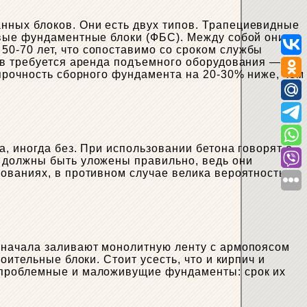
нных блоков. Они есть двух типов. Трапециевидные
овые фундаментные блоки (ФБС). Между собой они
50-70 лет, что сопоставимо со сроком службы
ев требуется аренда подъемного оборудования —
 прочность сборного фундамента на 20-30% ниже, чем
, иногда без. При использовании бетона говорят о
 должны быть уложены правильно, ведь они
ованиях, в противном случае велика вероятность
сначала заливают монолитную ленту с армопоясом
ительные блоки. Стоит усесть, что и кирпич и
 проблемные и маложивущие фундаменты: срок их