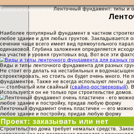
Главная
Фундамент
Ленточный фундамент: типы и 
Ленто
Наиболее популярный фундамент в частном строител
любое здание и для любых грунтов. Закладывается он
сечении чаще всего имеет вид прямоугольного парал
одинаковой. Глубина заложения определяется исходя
на участке и уровня грунтовых вод. Вот все эти фа
Виды и типы ленточного фундамента для разных гру
Не стоит его делать на нестабильных и водонасыщен
спроектировать, но стоить он будет очень много. Не
фундаментов. Также не всегда используют ленты для
— столбчатый или свайный (
свайно-ростверковый
).
Используется он не только при строительстве домов.
Ленточный фундамент очень пластичен — его можно 
любое здание и постройку, придав любую форму
Проект: заказывать или нет
Строительство дома требует немалых средств. Закон