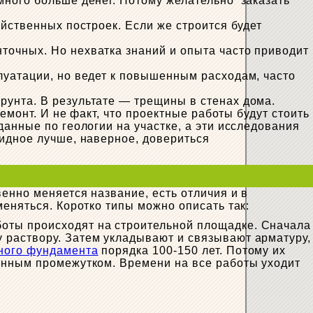
много больше денег. Потому желательно заказать
йственных построек. Если же строится будет
точных. Но нехватка знаний и опыта часто приводит
луатации, но ведет к повышенным расходам, часто
рунта. В результате — трещины в стенах дома.
емонт. И не факт, что проектные работы будут стоить
анные по геологии на участке, а эти исследования
лидное лучше, наверное, довериться
енно меняется название, есть отличия и в
еняться. Коротко типы можно описать так:
оты происходят на строительной площадке. Сначала
 раствору. Затем укладывают и связывают арматуру,
ного фундамента
порядка 100-150 лет. Потому их
ванным промежутком. Времени на все работы уходит