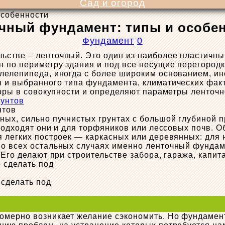
Сад и огород
особенности
чный фундамент: типы и особе
Фундамент
0
ьстве – ленточный. Это один из наиболее пластичн
 по периметру здания и под все несущие перегородки
лелепипеда, иногда с более широким основанием, ин
 и выбранного типа фундамента, климатических факт
кторы в совокупности и определяют параметры ленто
нтов
ных, сильно пучнистых грунтах с большой глубиной 
 подходят они и для торфяников или лессовых почв. 
 легких построек — каркасных или деревянных: для 
 Во всех остальных случаях именно ленточный фундам
 Его делают при строительстве забора, гаража, капит
сделать под
омерно возникает желание сэкономить. Но фундамент 