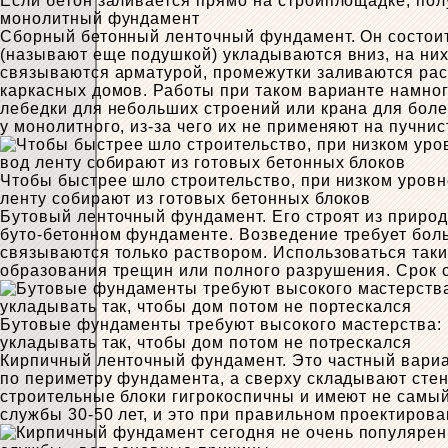
Если бетон заливается прямо на стройплощадке, по
монолитный фундамент
Сборный бетонный ленточный фундамент. Он состоит
(называют еще подушкой) укладываются вниз, на ни
связываются арматурой, промежутки заливаются ра
каркасных домов. Работы при таком варианте намног
лебедки для небольших строений или крана для боле
у монолитного, из-за чего их не применяют на пучни
Чтобы быстрее шло строительство, при низком уров
ленту собирают из готовых бетонных блоков
Бутовый ленточный фундамент. Его строят из природн
буто-бетонном фундаменте. Возведение требует бол
связываются только раствором. Использоваться таки
образования трещин или полного разрушения. Срок с
Бутовые фундаменты требуют высокого мастерства:
укладывать так, чтобы дом потом не потрескался
Кирпичный ленточный фундамент. Это частный вариа
по периметру фундамента, а сверху складывают стенк
строительные блоки гигрокоспичны и имеют не самы
службы 30-50 лет, и это при правильном проектирова