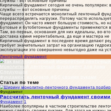
Кирпичный фундамент сегодня не очень популярен: 
службы — вот основные причины
Чаще всего встречается монолитный ленточный фунда
перераспределять нагрузки. Потому часто используе
фундамент. Он часто имеет большую стоимость, но н
Бутовые и бутобетонные фундаменты применяются в 
Там, во-первых, основания для них идеальны, во-вт
доставка камня нерентабельна, да еще и мастера не
Кирпичный фундамент в последнее время делают ред
требует значительных затрат на организацию гидроиз
эксплуатации это совершенно невыгодно даже на уст
Ленточный фундамент
Монолитный ленточный фундамент для дома
Следующая
Фундамент из блоков ФБС своими руками
Статьи по теме
Фундамент
Рассчитать ленточный фундамент своими
Фундамент
1
Наиболее популярны в частном строительстве ленточ
можно сделать своими руками. Для этого не нужны з