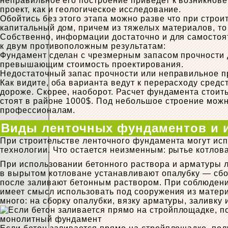
неправильное его построение приведет к возникнове
проект, как и геологическое исследование.
Обойтись без этого этапа можно разве что при строи
капитальный дом, причем из тяжелых материалов, то
Собственно, информации достаточно и для самостоя
к двум противоположным результатам:
Фундамент сделан с чрезмерным запасом прочности д
превышающим стоимость проектирования.
Недостаточный запас прочности или неправильное п
Как видите, оба варианта ведут к перерасходу средст
дороже. Скорее, наоборот. Расчет фундамента стоить
стоят в районе 1000$. Под небольшое строение можн
профессионалам.
Виды ленточных фундаментов и 
При строительстве ленточного фундамента могут исп
технологии. Что остается неизменным: рытье котлова
При использовании бетонного раствора и арматуры 
в вырытом котловане устанавливают опалубку — сбо
после заливают бетонным раствором. При соблюдени
имеет смысл использовать под сооружения из матер
много: на сборку опалубки, вязку арматуры, заливку 