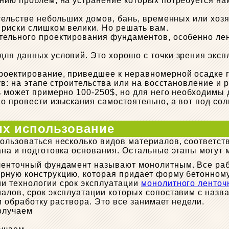
нию проблем, на устранение которых потребуется на
тельстве небольших домов, бань, временных или хозя
 риски слишком велики. Но решать вам.
тельного проектирования фундаментов, особенно лен
ля данных условий. Это хорошо с точки зрения эксп
роектирование, приведшее к неравномерной осадке г
в: на этапе строительства или на восстановление и р
 может примерно 100-250$, но для него необходимы д
о провести изыскания самостоятельно, а вот под со
их использование
ользоваться несколько видов материалов, соответств
на и подготовка основания. Остальные этапы могут м
ленточный фундамент называют монолитным. Все раб
рную конструкцию, которая придает форму бетонному
и технологии срок эксплуатации
монолитного ленточ
иалов, срок эксплуатации которых сопоставим с наз
и обработку раствора. Это все занимает недели.