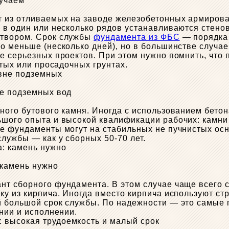
лучаем
 из отливаемых на заводе железобетонных армирова
х в один или несколько рядов устанавливаются стен
створом. Срок службы
фундамента из ФБС
— порядка 
о меньше (несколько дней), но в большинстве случа
е серьезных проектов. При этом нужно помнить, что
стых или просадочных грунтах.
не подземных вод
ого бутового камня. Иногда с использованием бетона
ьшого опыта и высокой квалификации рабочих: камни
е фундаменты могут на стабильных не пучнистых осн
лужбы — как у сборных 50-70 лет.
 камень нужно
нт сборного фундамента. В этом случае чаще всего 
у из кирпича. Иногда вместо кирпича используют стро
й большой срок службы. По надежности — это самые
нии и исполнении.