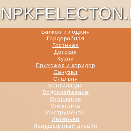
NPKFELECTON.
Балкон и лоджия
Гардеробная
Гостиная
Детская
Кухня
Прихожая и коридор
Санузел
Спальня
Вентиляция
Водоснабжение
Отопление
Электрика
Инструменты
Интерьер
Ландшафтный дизайн