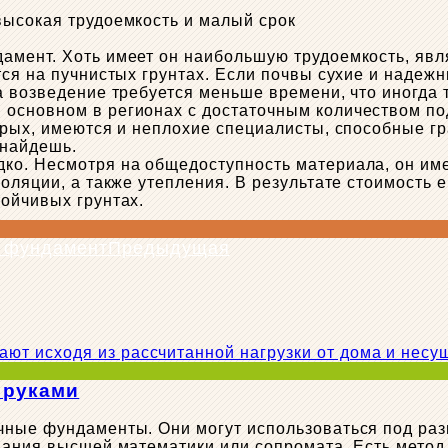
высокая трудоемкость и малый срок
мент. Хоть имеет он наибольшую трудоемкость, явля
тся на пучнистых грунтах. Если почвы сухие и наде
а возведение требуется меньше времени, что иногда 
основном в регионах с достаточным количеством под
орых, имеются и неплохие специалисты, способные г
 найдешь.
ко. Несмотря на общедоступность материала, он име
оляции, а также утепления. В результате стоимость 
ойчивых грунтах.
Предыдущая
 руками
ные фундаменты. Они могут использоваться под разн
нания высшей математики или сопромата. Есть метод