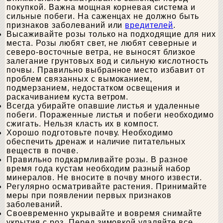
покупкой. Важна мощная корневая система и
сильные побеги. На саженцах не должно быть
признаков заболеваний или
вредителей
.
Высаживайте розы только на подходящие для них
места. Розы любят свет, не любят северные и
северо-восточные ветра, не выносят близкое
залегание грунтовых вод и сильную кислотность
почвы. Правильно выбранное место избавит от
проблем связанных с вымоканием,
подмерзанием, недостатком освещения и
раскачиванием куста ветром.
Всегда убирайте опавшие листья и удаленные
побеги. Пораженные листья и побеги необходимо
сжигать. Нельзя класть их в компост.
Хорошо подготовьте почву. Необходимо
обеспечить дренаж и наличие питательных
веществ в почве.
Правильно подкармливайте розы. В разное
время года кустам необходим разный набор
минералов. Не вносите в почву много извести.
Регулярно осматривайте растения. Принимайте
меры при появлении первых признаков
заболеваний.
Своевременно укрывайте и вовремя снимайте
укрытия с роз. Перед зимовкой удаляйте все