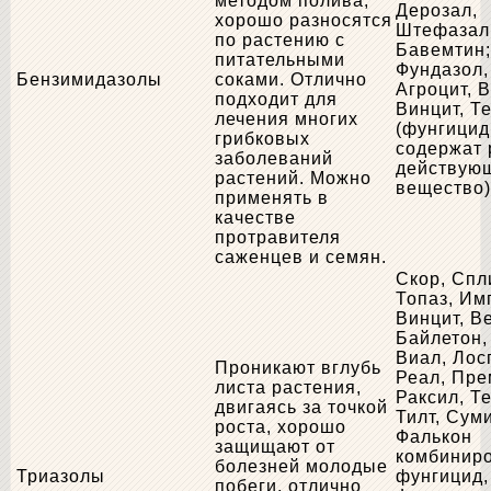
методом полива,
Дерозал,
хорошо разносятся
Штефазал
по растению с
Бавемтин;
питательными
Фундазол,
Бензимидазолы
соками. Отлично
Агроцит, 
подходит для
Винцит, Т
лечения многих
(фунгици
грибковых
содержат 
заболеваний
действую
растений. Можно
вещество
применять в
качестве
протравителя
саженцев и семян.
Скор, Спл
Топаз, Им
Винцит, В
Байлетон,
Виал, Лос
Проникают вглубь
Реал, Пре
листа растения,
Раксил, Т
двигаясь за точкой
Тилт, Сум
роста, хорошо
Фалькон
защищают от
комбинир
болезней молодые
Триазолы
фунгицид,
побеги, отлично