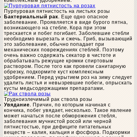
комплексным удобрением.
Пурпуровая пятнистость на листьях розы
Бактериальный рак
. Еще одно опасное
заболевание. Проявляется в виде бурого пятна,
возникающего на стебле. Кора при этом
трескается и побег погибает. Заболевшие стебли
необходимо вырезать и сжечь. Гриб, вызывающий
это заболевание, обычно попадает при
механических повреждениях стеблей. Поэтому
очень важно содержать секатор в чистоте и
обрабатывать режущие кромки спиртовым
раствором. После того как провели санитарную
обрезку, подкормите куст комплексным
удобрением. Перед укрытием роз на зиму следует
удалить листья и невызревшие побеги, опрыскать
кусты медьсодержащими препаратами.
Трудноизлечимый рак ствола розы
Увядание
. Причин, по которым начиная с
кончика, побег увядает, несколько. Такое явление
может начаться после обморожения стебля,
заболевания мучнистой росой или черной
пятнистостью, при дефиците питательных
веществ – калия, кальция и фосфора. Подкормки