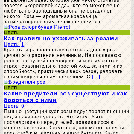
выделяется одна, которая уже много столетий
зовется «королевой сада». Кто-то может ее не
любить, но равнодушным она не оставляет
никого. Роза — ароматная красавица,
затмевающая своим великолепием все
[…]
Цветы
Как правильно ухаживать за розами
Цветы
1
Красота и разнообразие сортов садовых роз
делает это растение желанным. Не последнюю
роль в растущей популярности многих сортов
играет сравнительно простой уход за ними и их
способность, практически весь сезон, радовать
своим непрерывным цветением. О
[…]
Цветы
Какие вредители роз существуют и как
бороться с ними
Цветы
0
Пышно цветущий куст розы вдруг теряет внешний
вид и начинает увядать. Это могут быть
последствия от вредителей, появившихся в
корнях растения. Кроме того, они могут нанести
вред стеблям, листьям и даже бутонам. Какие