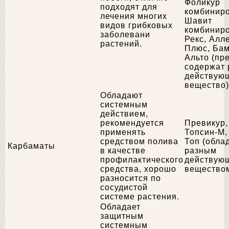
Фоликур
подходят для
комбинир
лечения многих
Шавит
видов грибковых
комбинир
заболевани
Рекс, Алл
растений.
Плюс, Бам
Альто (пр
содержат 
действую
вещество)
Обладают
системным
действием,
рекомендуется
Превикур, 
применять
Топсин-М,
средством полива
Топ (обла
Карбаматы
в качестве
разным
профилактического
действую
средства, хорошо
вещество
разносится по
сосудистой
системе растения.
Обладает
защитным
системным