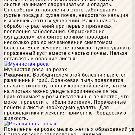
листья начинают сворачиваться и опадать.
Способствуют появлению этого заболевания
густые посадки, сухая почва, недостаток кальция
и излишек азотных удобрений. Важно начать
обработку растений при первых признаках
появления заболевания. Опрыскивание
фундазолом или фитоспорином проводят
несколько раз до исчезновения симптомом
болезни. Если лечение не помогло, нужно удалить
пораженный куст вместе с частью почвы. Нельзя
оставлять и опавшие листья.
Мучнистая роса на розах
Ржавчина
. Возбудителем этой болезни является
ржавчинный гриб. Оранжевая пыль появляется
вначале около бутонов и корневой шейки, затем
на листьях можно увидеть коричневые пятна.
Гриб отнимает у розы питательные вещества, что
может привести к гибели растения. Пораженные
побеги и листья необходимо удалять. Для
профилактики и лечения применяют бордосскую
жидкость.
Появление на розах мелких желтых образований у
Самое опасное заболевание –
черная