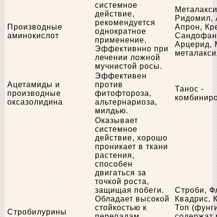
системное
Металакси
действие,
Ридомил, 
рекомендуется
Производные
Апрон, Кр
однократное
аминокислот
Сандофан
применение.
Арцерид, 
Эффективнно при
металакс
лечении ложной
мучнистой росы.
Эффективен
Ацетамиды и
против
Танос -
производные
фитофтороза,
комбинир
оксазолидина
альтернариоза,
милдью.
Оказывает
системное
действие, хорошо
проникает в ткани
растения,
способен
двигаться за
точкой роста,
защищая побеги.
Строби, Ф
Обладает высокой
Квадрис, 
стойкостью к
Топ (фунг
Стробилурины
перепадам
содержат 