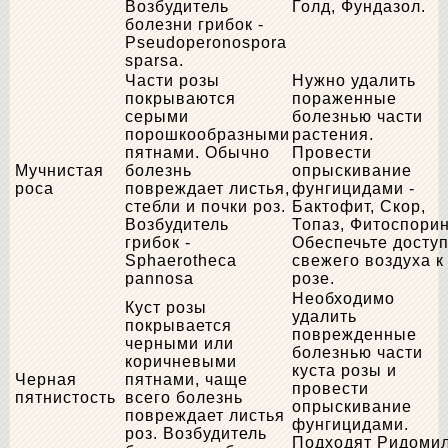
Возбудитель
Голд, Фундазол.
болезни грибок -
Pseudoperonospora
sparsa.
Части розы
Нужно удалить
покрываются
пораженные
серыми
болезнью части
порошкообразными
растения.
пятнами. Обычно
Провести
Мучнистая
болезнь
опрыскивание
роса
повреждает листья,
фунгицидами -
стебли и почки роз.
Бактофит, Скор,
Возбудитель
Топаз, Фитоспорин
грибок -
Обеспечьте досту
Sphaerotheca
свежего воздуха к
pannosa
розе.
Необходимо
Куст розы
удалить
покрывается
поврежденные
черными или
болезнью части
коричневыми
куста розы и
Черная
пятнами, чаще
провести
пятнистость
всего болезнь
опрыскивание
повреждает листья
фунгицидами.
роз. Возбудитель
Подходят Ридоми