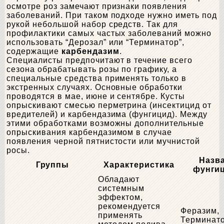
осмотре роз замечают признаки появления
заболеваний. При таком подходе нужно иметь под
рукой небольшой набор средств. Так для
профилактики самых частых заболеваний можно
использовать “Дерозал” или “Терминатор”,
содержащие
карбендазим
.
Специалисты предпочитают в течение всего
сезона обрабатывать розы по графику, а
специальные средства применять только в
экстренных случаях. Основные обработки
проводятся в мае, июне и сентябре. Кусты
опрыскивают смесью перметрина (инсектицид от
вредителей) и карбендазима (фунгицид). Между
этими обработками возможны дополнительные
опрыскивания карбендазимом в случае
появления черной пятнистости или мучнистой
росы.
Назв
Группы
Характеристика
фунги
Обладают
системным
эффектом,
рекомендуется
Феразим,
применять
Терминато