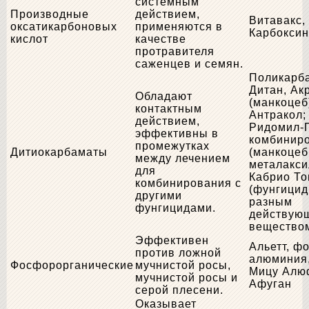
системным
Производные
действием,
Витавакс,
оксатикарбоновых
применяются в
Карбокси
кислот
качестве
протравителя
саженцев и семян.
Поликарб
Дитан, Ак
Обладают
(манкоцеб
контактным
Антракол;
действием,
Ридомил-
эффективны в
комбинир
промежутках
Дитиокарбаматы
(манкоцеб
между лечением
металакси
для
Кабрио То
комбинирования с
(фунгицид
другими
разным
фунгицидами.
действую
веществом
Эффективен
Альетт, ф
против ложной
алюминия
Фосфорорганические
мучнистой росы,
Мицу Алю
мучнистой росы и
Афуган
серой плесени.
Оказывает