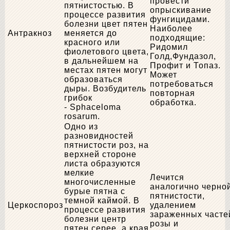
провести
пятнистостью. В
опрыскивание
процессе развития
фунгицидами.
болезни цвет пятен
Наиболее
Антракноз
меняется до
подходящие:
красного или
Ридомил
фиолетового цвета,
Голд,Фундазол,
в дальнейшем на
Профит и Топаз.
местах пятен могут
Может
образоваться
потребоваться
дыры. Возбудитель
повторная
грибок
обработка.
- Sphaceloma
rosarum.
Одно из
разновидностей
пятнистости роз, на
верхней стороне
листа образуются
мелкие
Лечится
многочисленные
аналогично черно
бурые пятна с
пятнистости,
темной каймой. В
Церкоспороз
удалением
процессе развития
зараженных часте
болезни центр
розы и
пятен серее, а края