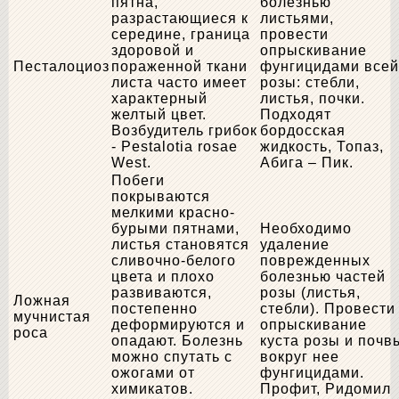
пятна,
болезнью
разрастающиеся к
листьями,
середине, граница
провести
здоровой и
опрыскивание
Песталоциоз
пораженной ткани
фунгицидами всей
листа часто имеет
розы: стебли,
характерный
листья, почки.
желтый цвет.
Подходят
Возбудитель грибок
бордосская
- Pestalotia rosae
жидкость, Топаз,
West.
Абига – Пик.
Побеги
покрываются
мелкими красно-
бурыми пятнами,
Необходимо
листья становятся
удаление
сливочно-белого
поврежденных
цвета и плохо
болезнью частей
развиваются,
розы (листья,
Ложная
постепенно
стебли). Провести
мучнистая
деформируются и
опрыскивание
роса
опадают. Болезнь
куста розы и почв
можно спутать с
вокруг нее
ожогами от
фунгицидами.
химикатов.
Профит, Ридомил