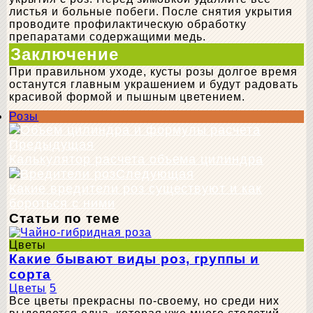
листья и больные побеги. После снятия укрытия
проводите профилактическую обработку
препаратами содержащими медь.
Заключение
При правильном уходе, кусты розы долгое время
останутся главным украшением и будут радовать
красивой формой и пышным цветением.
Розы
Предыдущая
Калькулятор расчета объема цилиндра
Следующая
Какие вредители роз существуют и как
бороться с ними
Статьи по теме
Цветы
Какие бывают виды роз, группы и
сорта
Цветы
5
Все цветы прекрасны по-своему, но среди них