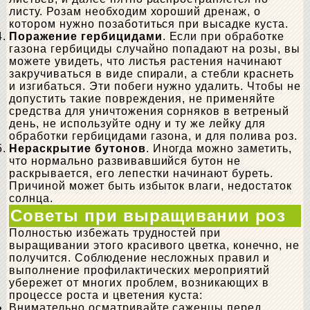
листу. Розам необходим хороший дренаж, о
котором нужно позаботиться при высадке куста.
Поражение гербицидами
. Если при обработке
газона гербициды случайно попадают на розы, вы
можете увидеть, что листья растения начинают
закручиваться в виде спирали, а стебли краснеть
и изгибаться. Эти побеги нужно удалить. Чтобы не
допустить такие повреждения, не применяйте
средства для уничтожения сорняков в ветреный
день, не используйте одну и ту же лейку для
обработки гербицидами газона, и для полива роз.
Нераскрытие бутонов
. Иногда можно заметить,
что нормально развивавшийся бутон не
раскрывается, его лепестки начинают буреть.
Причиной может быть избыток влаги, недостаток
солнца.
Советы при выращивании роз
Полностью избежать трудностей при
выращивании этого красивого цветка, конечно, не
получится. Соблюдение несложных правил и
выполнение профилактических мероприятий
убережет от многих проблем, возникающих в
процессе роста и цветения куста:
Внимательно осматривайте саженцы перед