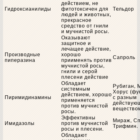
действием, не
Гидроксианилиды
фитотоксичен для
Тельдор
людей и животных,
прекрасное
средство от гнили
и мучнистой росы.
Оказывают
защитное и
лечащее действие,
Производные
хорошо
Сапроль
пиперазина
приименять против
мучнистой росы,
гнили и серой
плесени действие
Обладает
Рубиган, 
системным
Хорус (фу
действием, хорошо
Пиримидинамины
с разным
применяется
действую
против мучнистой
вещество
росы.
Эффективны
Мираж, Сп
Имидазолы
против мучнистой
Трифмин.
росы и плесени.
Обладают