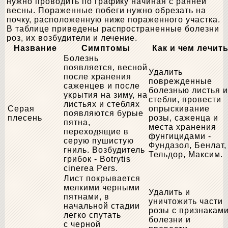
нужно проводить по графику начиная с ранней
весны. Пораженные побеги нужно обрезать на
почку, расположенную ниже пораженного участка.
В таблице приведены распространенные болезни
роз, их возбудители и лечение.
Название
Симптомы
Как и чем лечит
Болезнь
появляется, весной
Удалить
после хранения
поврежденные
саженцев и после
болезнью листья и
укрытия на зиму, на
стебли, провести
листьях и стеблях
Серая
опрыскивание
появляются бурые
плесень
розы, саженца и
пятна,
места хранения
переходящие в
фунгицидами -
серую пушистую
Фундазол, Бенлат,
гниль. Возбудитель
Тельдор, Максим.
грибок - Botrytis
cinerea Pers.
Лист покрывается
мелкими черными
Удалить и
пятнами, в
уничтожить части
начальной стадии
розы с признакам
легко спутать
болезни и
с черной