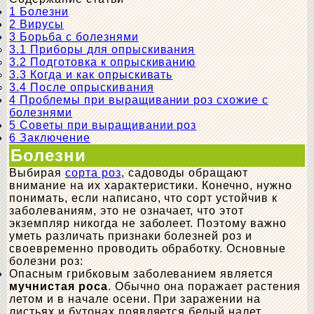
1
Болезни
2
Вирусы
3
Борьба с болезнями
3.1
Приборы для опрыскивания
3.2
Подготовка к опрыскиванию
3.3
Когда и как опрыскивать
3.4
После опрыскивания
4
Проблемы при выращивании роз схожие с
болезнями
5
Советы при выращивании роз
6
Заключение
Болезни
Выбирая
сорта роз
, садоводы обращают
внимание на их характеристики. Конечно, нужно
понимать, если написано, что сорт устойчив к
заболеваниям, это не означает, что этот
экземпляр никогда не заболеет. Поэтому важно
уметь различать признаки болезней роз и
своевременно проводить обработку. Основные
болезни роз:
Опасным грибковым заболеванием является
мучнистая роса
. Обычно она поражает растения
летом и в начале осени. При заражении на
листьях и бутонах появляется белый налет,