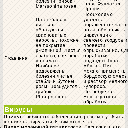
болезни грибок -
Голд, Фундазол,
Marssonina rosae
Профит.
Необходимо
На стеблях и
удалить
листьях
пораженные части
образуются
розы, обеспечить
красноватые
циркуляцию
наросты, похожие
свежего воздуха и
на покрытие
провести
ржавчиной. Листья
опрыскивание. Дл
слабеют, светлеют
обработки
Ржавчина
и опадают.
подходят Топаз,
Наиболее
Абига – Пик,
подвержены
можно применять
болезни листья,
бордосскую смесь
стебли и бутоны
и раствор медного
розы. Возбудитель
купороса.
грибок -
Потребуется
Phragmidium
многократная
обработка.
Вирусы
Помимо грибковых заболеваний, розы могут быть
поражены вирусами. К ним относятся:
Вирус мозаичной пятнистости
. Распознать его