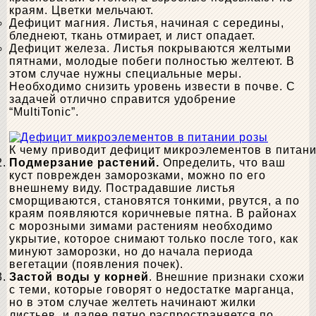
краям. Цветки мельчают.
Дефицит магния. Листья, начиная с середины,
бледнеют, ткань отмирает, и лист опадает.
Дефицит железа. Листья покрываются желтыми
пятнами, молодые побеги полностью желтеют. В
этом случае нужны специальные меры.
Необходимо снизить уровень извести в почве. С
задачей отлично справится удобрение
“MultiTonic”.
К чему приводит дефицит микроэлементов в питан
Подмерзание растений.
Определить, что ваш
куст поврежден заморозками, можно по его
внешнему виду. Пострадавшие листья
сморщиваются, становятся тонкими, рвутся, а по
краям появляются коричневые пятна. В районах
с морозными зимами растениям необходимо
укрытие, которое снимают только после того, как
минуют заморозки, но до начала периода
вегетации (появления почек).
Застой воды у корней
. Внешние признаки схожи
с теми, которые говорят о недостатке марганца,
но в этом случае желтеть начинают жилки
листьев, и далее пятно распространяется по