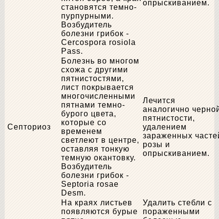
опрыскиванием.
становятся темно-
пурпурными.
Возбудитель
болезни грибок -
Cercospora rosiola
Pass.
Болезнь во многом
схожа с другими
пятнистостями,
лист покрывается
многочисленными
Лечится
пятнами темно-
аналогично черно
бурого цвета,
пятнистости,
которые со
Септориоз
удалением
временем
зараженных часте
светлеют в центре,
розы и
оставляя тонкую
опрыскиванием.
темную окантовку.
Возбудитель
болезни грибок -
Septoria rosae
Desm.
На краях листьев
Удалить стебли с
появляются бурые
пораженными