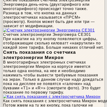
Снятие показания счетчика электроэнергии
Энергомера день-ночь (двухтарифного или
многотарифного) происходит точно также.
Разница в том, что кнопка на данных
электросчетчиках называется «ПРСМ»
(просмотр). Кнопок может быть две или три —
зависит от модификации.
Счетчик электроэнергии Энергомера СЕ301
При нажатии на эту кнопку появляются цифры,
отображающие сколько киловатт «накрутили» по
каждой зоне тарифа. Больше никаких отличий нет.
Снять показания со счетчика
электроэнергии Микрон
В многотарифных электронных счетчиках
электроэнергии Микрон на корпусе имеется
только одна кнопка, на нее и необходимо
нажимать чтобы вывести требуемые показания
на экран. Только в данном случае надо дождаться
пока на дисплее не появятся «галочки» над
буквами «Т1» и «R+» (смотрите фото). Это будет
показание по первому тарифу.
Как снять показания с электросчетчика Микрон мо
Потом жмем на ту же кнопку, пока галочки не