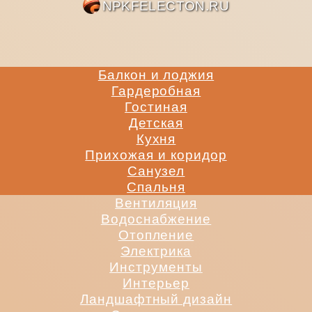
NPKFE
Балкон и лоджия
Гардеробная
Гостиная
Детская
Кухня
Прихожая и коридор
Санузел
Спальня
Вентиляция
Водоснабжение
Отопление
Электрика
Инструменты
Интерьер
Ландшафтный дизайн