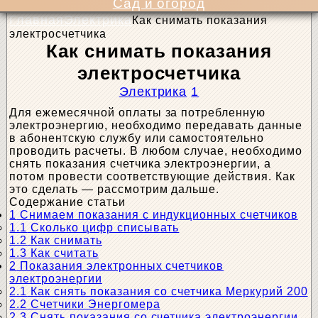
Сад и огород
Главная
Электрика
Как снимать показания
электросчетчика
Как снимать показания
электросчетчика
Электрика
1
Для ежемесячной оплаты за потребленную
электроэнергию, необходимо передавать данные
в абонентскую службу или самостоятельно
проводить расчеты. В любом случае, необходимо
снять показания счетчика электроэнергии, а
потом провести соответствующие действия. Как
это сделать — рассмотрим дальше.
Содержание статьи
1
Снимаем показания с индукционных счетчиков
1.1
Сколько цифр списывать
1.2
Как снимать
1.3
Как считать
2
Показания электронных счетчиков
электроэнергии
2.1
Как снять показания со счетчика Меркурий 200
2.2
Счетчики Энергомера
2.3
Снять показания со счетчика электроэнергии