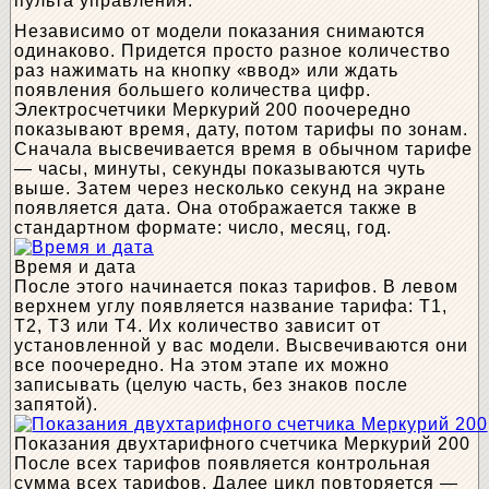
пульта управления.
Независимо от модели показания снимаются
одинаково. Придется просто разное количество
раз нажимать на кнопку «ввод» или ждать
появления большего количества цифр.
Электросчетчики Меркурий 200 поочередно
показывают время, дату, потом тарифы по зонам.
Сначала высвечивается время в обычном тарифе
— часы, минуты, секунды показываются чуть
выше. Затем через несколько секунд на экране
появляется дата. Она отображается также в
стандартном формате: число, месяц, год.
Время и дата
После этого начинается показ тарифов. В левом
верхнем углу появляется название тарифа: Т1,
Т2, Т3 или Т4. Их количество зависит от
установленной у вас модели. Высвечиваются они
все поочередно. На этом этапе их можно
записывать (целую часть, без знаков после
запятой).
Показания двухтарифного счетчика Меркурий 200
После всех тарифов появляется контрольная
сумма всех тарифов. Далее цикл повторяется —