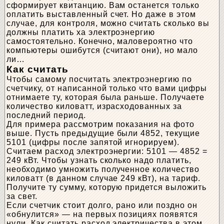
сформирует квитанцию. Вам останется только
оплатить выставленный счет. Но даже в этом
случае, для контроля, можно считать сколько вы
должны платить ха электроэнергию
самостоятельно. Конечно, маловероятно что
компьютеры ошибутся (считают они), но мало
ли…
Как считать
Чтобы самому посчитать электроэнергию по
счетчику, от написанной только что вами цифры
отнимаете ту, которая была раньше. Получаете
количество киловатт, израсходованных за
последний период.
Для примера рассмотрим показания на фото
выше. Пусть предыдущие были 4852, текущие
5101 (цифры после запятой игнорируем).
Считаем расход электроэнергии: 5101 — 4852 =
249 кВт. Чтобы узнать сколько надо платить,
необходимо умножить полученное количество
киловатт (в данном случае 249 кВт), на тариф.
Получите ту сумму, которую придется выложить
за свет.
Если счетчик стоит долго, рано или поздно он
«обнулится» — на первых позициях появятся
нули. Как считать расход электричества в этом