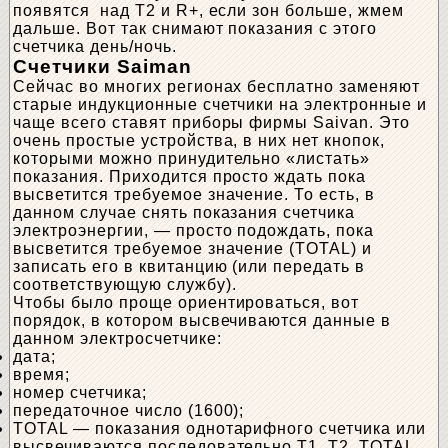
появятся над Т2 и R+, если зон больше, жмем
дальше. Вот так снимают показания с этого
счетчика день/ночь.
Счетчики Saiman
Сейчас во многих регионах бесплатно заменяют
старые индукционные счетчики на электронные и
чаще всего ставят приборы фирмы Saivan. Это
очень простые устройства, в них нет кнопок,
которыми можно принудительно «листать»
показания. Приходится просто ждать пока
высветится требуемое значение. То есть, в
данном случае снять показания счетчика
электроэнергии, — просто подождать, пока
высветится требуемое значение (TOTAL) и
записать его в квитанцию (или передать в
соответствующую службу).
Чтобы было проще ориентироваться, вот
порядок, в котором высвечиваются данные в
данном электросчетчике:
дата;
время;
номер счетчика;
передаточное число (1600);
TOTAL — показания однотарифного счетчика или
высвечиваются последовательно Т1, Т2, TOTAL