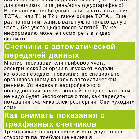
для счетчиков типа день/ночь (двухтарифных).
В квитанцию необходимо записывать показания
TOTAL или Т1 и Т2 и также общие TOTAL. Еще
раз напомним, записывать нужно только целую
часть, без учета цифр после запятой. Ту же
информацию можете посмотреть в видео
формате.
Счетчики с автоматической
передачей данных
Многие производители приборов учета
электрической энергии выпускают модели,
которые передают показания по специально
организованному каналу в автоматическом
режиме. Установка и настройка этого
оборудования более сложный процесс, зато вам
не надо будет беспокоится о том, как передать
показания счетчика электроэнергии. Они «уходят»
сами.
Как снимать показания с
трехфазных счетчиков
Трехфазные электросчетчики есть двух типов —
старого типа, требующие наличия