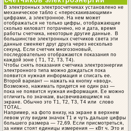
В электронных электросчетчиках установлено не
механическое табло с «перескакивающими»
цифрами, а электронное. На нем может
отображаться не только цифры, отображающие
сколько киловатт потрачено, но и дата, время
работы счетчика, некоторые другие данные. В
большинстве электронных счетчиков света эти
данные сменяют друг друга через несколько
секунд. Если счетчик многозоновый,
последовательно отображаются показания по
каждой зоне ( Т1, Т2, Т3, Т4).
Чтобы снять показания счетчика электроэнергии
электронного типа можно дождаться пока
появится нужная информация и списать ее.
Второй вариант — нажать на кнопку «ввод».
Возможно, нажимать придется не один раз —
пока не появится нужная информация. Ее можно
отличить по значкам, высвечивающимся на
экране. Обычно это Т1, Т2, Т3, Т4 или слово
TOTAL.
Например, на фото внизу, на экране в верхнем
левом углу видим значок Т1 и чуть дальше цифры
большего размера — 72,69. Если присмотреться,
за ними стоят единицы измерения — кВт ч. Это и