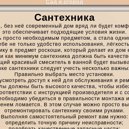
Сад и огород
Сантехника
, без неё современный дом вряд ли будет комфо
это обеспечивает подходящие условия жизни.
ь просто необходимым предметом, а стала одни
е не только удобство использования, лёгкость 
ку в предмет роскоши, который делает их дом
о и как минимум сантехника должна быть качест
щий красивый смеситель в ванной будет вызыва
вке сантехники следует учесть несколько важны
Правильно выбрать место установки.
усмотреть доступ к ней для обслуживания и рем
лы должны быть высокого качества, чтобы избе
соответствии с инструкцией производителя и с 
еобходимо убедиться в правильности монтажа и 
енем ломается. В этом случае можно просто вы
отремонтировать сантехнику своими руками.
Выполняя самостоятельный ремонт вам нужно:
определить точную причину неисправности;
подобрать качественные запасные части;