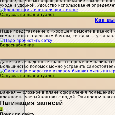
Первое, на что мы обращаем внимание заходя в ванн
уходе и удобной. Удобство использования определяе
Санузел: ванная и туалет
Как вы
Наше представление о «хорошем ремонте в ванной и
компакт или с отдельным бачком, сегодня — устана
Водоснабжение
Даже самые надежные краны со временем начинают пр
Большинство поломок можно устранить самостоятель
Санузел: ванная и туалет
Ванная — сложное в плане оформления помещение. П
влажность, частый контакт с водой. Они предъявляю
Пагинация записей
2
3
»
1
Поиск по сайту