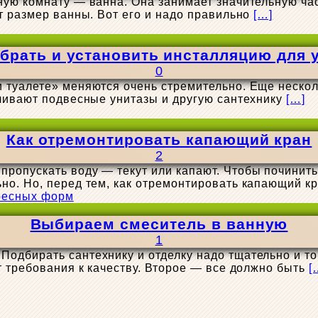
ую комнату — ванна. Она занимает значительную час
т размер ванны. Вот его и надо правильно
[…]
брать и установить инсталляцию для 
0
 туалете» меняются очень стремительно. Еще нескол
вливают подвесные унитазы и другую сантехнику
[…]
Как отремонтировать капающий кран
2
опускать воду — текут или капают. Чтобы починить 
но. Но, перед тем, как отремонтировать капающий к
Выбираем смеситель в ванную
1
одбирать сантехнику и отделку надо тщательно и то
т требования к качеству. Второе — все должно быть
[