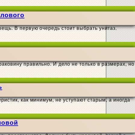
глового
ещь. В первую очередь стоит выбрать унитаз.
аковину правильно. И дело не только в размерах, но
ь
ристик, как минимум, не уступают старым, а иногда
ловой