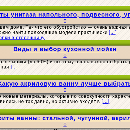
ты унитаза напольного, подвесного, у
0
ем доме. Так что его обустройство — очень важная в
ожно найти подходящие модели практически
[…]
Виды и выбор кухонной мойки
0
зле мойки (до 60%) и поэтому очень важно выбрать р
онная
[…]
Какую акриловую ванну лучше выбрат
0
я новые материалы, которые по совокупности характе
вились не так давно, но активно входят в
[…]
риты ванны: стальной, чугунной, акри
0