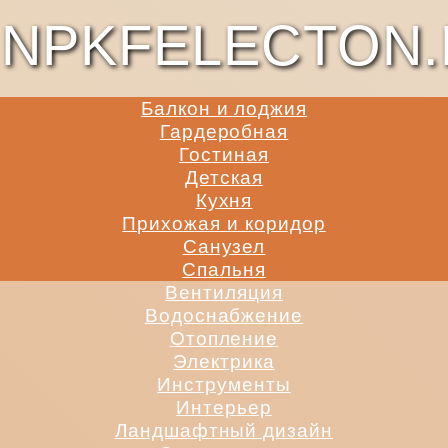
NPKFELECTON.
Балкон и лоджия
Гардеробная
Гостиная
Детская
Кухня
Прихожая и коридор
Санузел
Спальня
Вентиляция
Водоснабжение
Отопление
Электрика
Инструменты
Интерьер
Ландшафтный дизайн