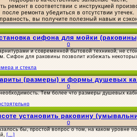
ть ремонт в соответствии с инструкцией произв
после ремонта убедиться в отсутствии утечек.
правность, вы получите полезный навык и сэко
становка сифона для мойки (раковины
0
рнитурами и современной бытовой техникой, не сто
. Сифон для раковины позволит избежать некоторы
ариты (размеры) и формы душевых к
0
 необходимость. Тем более что размеры душевых каб
ысоте установить раковину (умывальни
0
залось бы, простой вопрос о том, на каком уровне пов
ой,
[…]