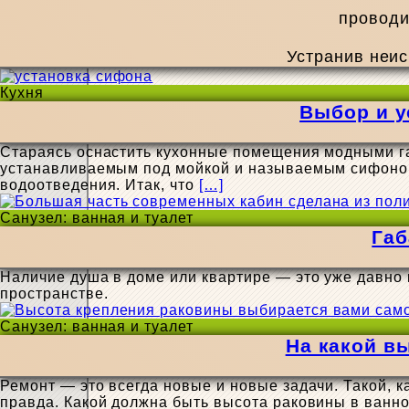
проводи
Устранив неис
Кухня
Выбор и у
Стараясь оснастить кухонные помещения модными га
устанавливаемым под мойкой и называемым сифоном
водоотведения. Итак, что
[…]
Санузел: ванная и туалет
Габ
Наличие душа в доме или квартире — это уже давно
пространстве.
Санузел: ванная и туалет
На какой в
Ремонт — это всегда новые и новые задачи. Такой, ка
правда. Какой должна быть высота раковины в ванн