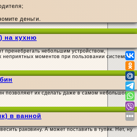
одителя;
номите деньги.
) на кухню
ит пренебрегать небольшим устройством,
х неприятных моментов при пользовании системой
абин
ин позволяют их сделать даже в самом небольшом
к) в ванной
есить раковину. А может поставить в тупик. Нет, ну