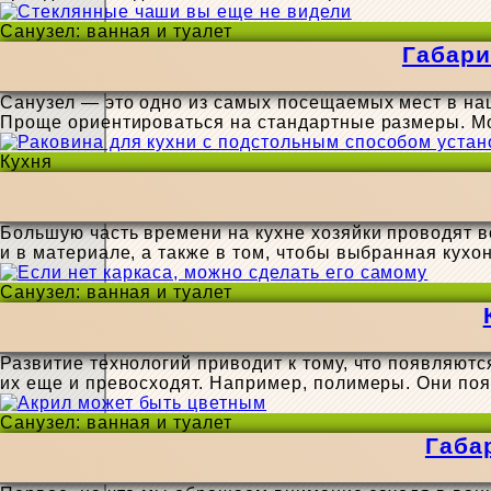
Санузел: ванная и туалет
Габари
Санузел — это одно из самых посещаемых мест в наш
Проще ориентироваться на стандартные размеры. М
Кухня
Большую часть времени на кухне хозяйки проводят во
и в материале, а также в том, чтобы выбранная кух
Санузел: ванная и туалет
Развитие технологий приводит к тому, что появляютс
их еще и превосходят. Например, полимеры. Они поя
Санузел: ванная и туалет
Габа