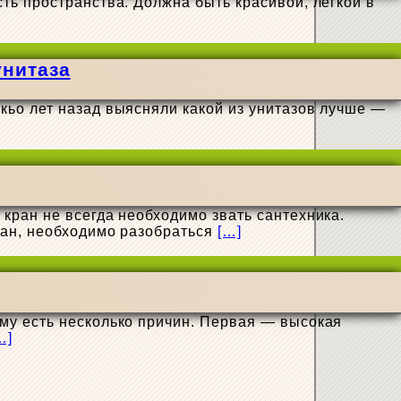
ть пространства. Должна быть красивой, легкой в
унитаза
кьо лет назад выясняли какой из унитазов лучше —
кран не всегда необходимо звать сантехника.
ран, необходимо разобраться
[…]
му есть несколько причин. Первая — высокая
…]