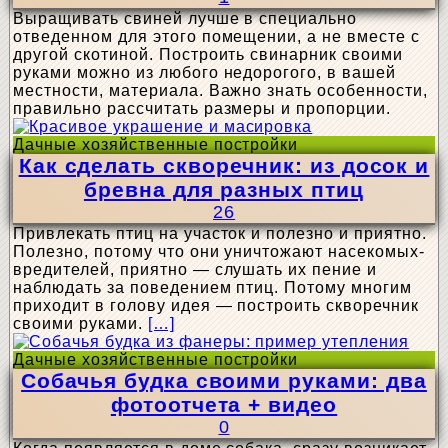
Выращивать свиней лучше в специально
отведенном для этого помещении, а не вместе с
другой скотиной. Построить свинарник своими
руками можно из любого недорогого, в вашей
местности, материала. Важно знать особенности,
правильно рассчитать размеры и пропорции.
Дачные хозяйственные постройки
Как сделать скворечник: из досок и
бревна для разных птиц
26
Привлекать птиц на участок и полезно и приятно.
Полезно, потому что они уничтожают насекомых-
вредителей, приятно — слушать их пение и
наблюдать за поведением птиц. Потому многим
приходит в голову идея — построить скворечник
своими руками.
[…]
Дачные хозяйственные постройки
Собачья будка своими руками: два
фотоотчета + видео
0