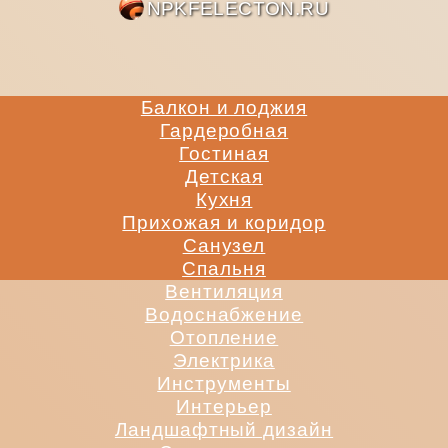
NPKFE
Балкон и лоджия
Гардеробная
Гостиная
Детская
Кухня
Прихожая и коридор
Санузел
Спальня
Вентиляция
Водоснабжение
Отопление
Электрика
Инструменты
Интерьер
Ландшафтный дизайн