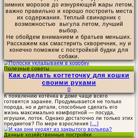
зимних морозов до изнуряющей жары летом,
важно правильно и хорошо построить места
их содержания. Теплый свинарник с
возможностью выгула летом, лучший
выбор.
Не обойдем вниманием и братьев меньших.
Расскажем как смастерить скворечник, ну и
конечно поможем с постройкой будки для
собаки.
Полезные советы
Как сделать когтеточку для кошки
своими руками
0
К появлению котёнка в доме чаще всего
готовятся заранее. Продумывается не только
порода, но и детали, способные сделать его
жизнь максимально комфортной — посуда,
игрушки, лоток. Однако достаточно ли только этих
предметов? По мере взросления
[…]
Дачные хозяйственные постройки